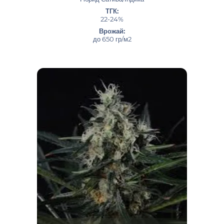
ТГК:
22-24%
Врожай:
до 650 гр/м2