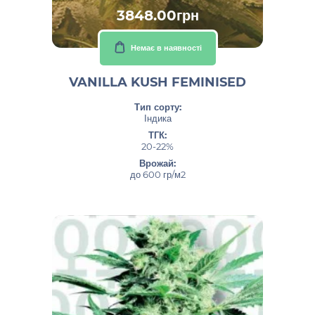
3848.00грн
Немає в наявності
VANILLA KUSH FEMINISED
Тип сорту:
Індика
ТГК:
20-22%
Врожай:
до 600 гр/м2