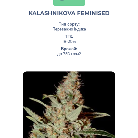
KALASHNIKOVA FEMINISED
Тип сорту:
Переважно Індика
ТГК:
18-20%
Врожай:
до 750 гр/м2