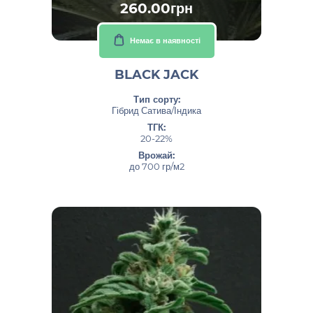
260.00грн
Немає в наявності
BLACK JACK
Тип сорту:
Гібрид Сатива/Індика
ТГК:
20-22%
Врожай:
до 700 гр/м2