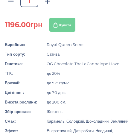
1196.00грн
Купити
Виробник:
Royal Queen Seeds
Тип сорту:
Сатива
Генетика:
OG Chocolate Thai x Cannalope Haze
ТГК:
до 20%
Врожай:
до 525 гр/м2
Цвітіння :
до 70 днів
Висота рослини:
до 200 см.
Збір врожаю:
Жовтень
Смак:
Карамель, Солодкий, Шоколадний, Земляний
Эфект:
Енергетичний, Для роботи, Наодинці,