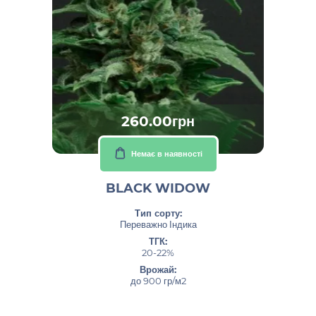
260.00грн
Немає в наявності
BLACK WIDOW
Тип сорту:
Переважно Індика
ТГК:
20-22%
Врожай:
до 900 гр/м2