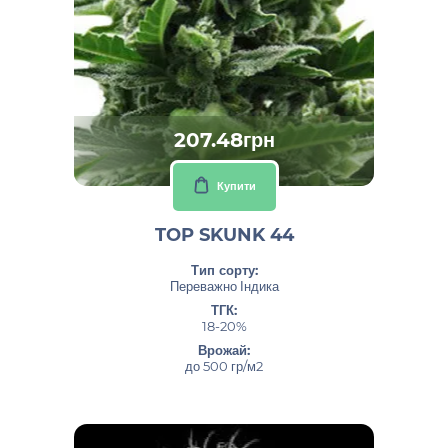
207.48грн
Купити
TOP SKUNK 44
Тип сорту:
Переважно Індика
ТГК:
18-20%
Врожай:
до 500 гр/м2