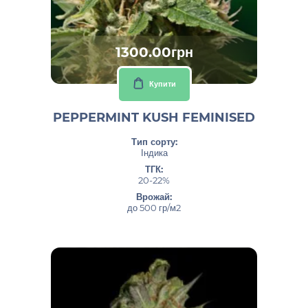
1300.00грн
Купити
PEPPERMINT KUSH FEMINISED
Тип сорту:
Індика
ТГК:
20-22%
Врожай:
до 500 гр/м2