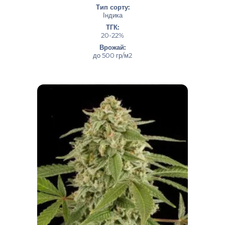
Тип сорту:
Індика
ТГК:
20-22%
Врожай:
до 500 гр/м2