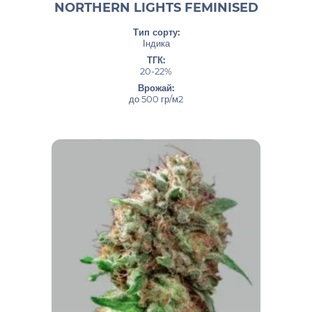
NORTHERN LIGHTS FEMINISED
Тип сорту:
Індика
ТГК:
20-22%
Врожай:
до 500 гр/м2