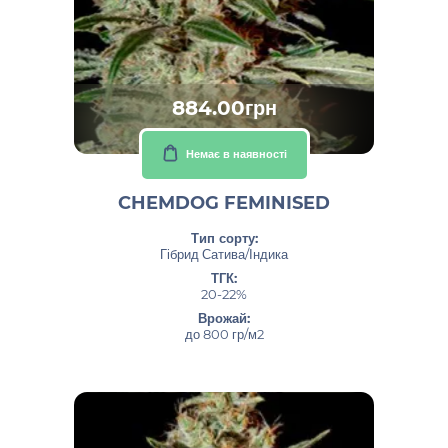
884.00грн
Немає в наявності
CHEMDOG FEMINISED
Тип сорту:
Гібрид Сатива/Індика
ТГК:
20-22%
Врожай:
до 800 гр/м2