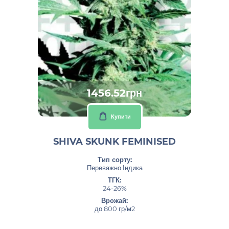
1456.52грн
Купити
SHIVA SKUNK FEMINISED
Тип сорту:
Переважно Індика
ТГК:
24-26%
Врожай:
до 800 гр/м2