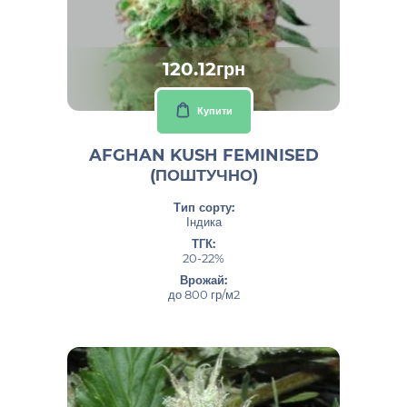
120.12грн
Купити
AFGHAN KUSH FEMINISED
(ПОШТУЧНО)
Тип сорту:
Індика
ТГК:
20-22%
Врожай:
до 800 гр/м2