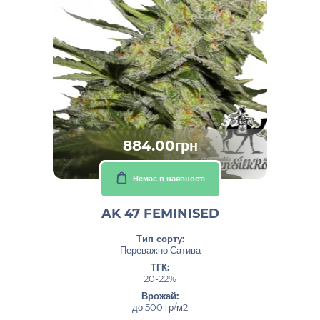
884.00грн
Немає в наявності
AK 47 FEMINISED
Тип сорту:
Переважно Сатива
ТГК:
20-22%
Врожай:
до 500 гр/м2