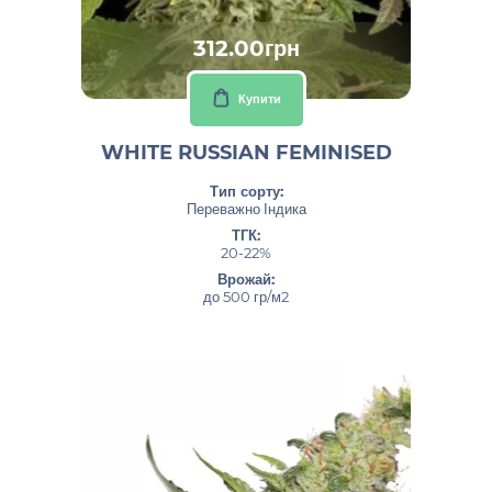
312.00грн
Купити
WHITE RUSSIAN FEMINISED
Тип сорту:
Переважно Індика
ТГК:
20-22%
Врожай:
до 500 гр/м2