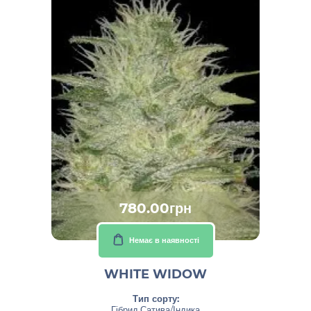
780.00грн
Немає в наявності
WHITE WIDOW
Тип сорту:
Гібрид Сатива/Індика