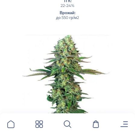
ТГК:
22-24%
Врожай:
до 550 гр/м2
312.00грн