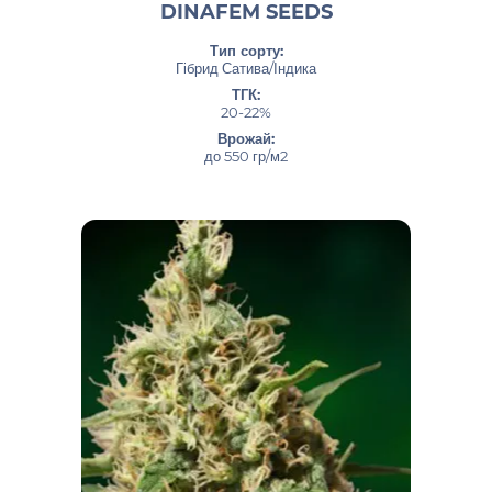
DINAFEM SEEDS
Тип сорту:
Гібрид Сатива/Індика
ТГК:
20-22%
Врожай:
до 550 гр/м2