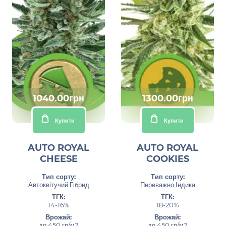
1040.00грн
1300.00грн
Купити
Купити
AUTO ROYAL
AUTO ROYAL
CHEESE
COOKIES
Тип сорту:
Тип сорту:
Автоквітучий Гібрид
Переважно Індика
ТГК:
ТГК:
14-16%
18-20%
Врожай:
Врожай:
до 450 гр/м2
до 450 гр/м2