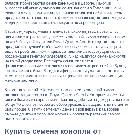
области производства семян каннабиса в Европе. Накопив
многолетний опыт культивации семян конопли в Голландии, они
создали личную оригинальную линию семян каннабиса и теперь
представляют качественные
феминизированные
,
автоцветущие
и
медицинские сорта семян марихуаны
по хорошей цене.
Каннабис, сорняк, трава, марихуана, конопля, ганжа - как бы ни
называли это растение, у нас есть большой выбор различных семян
на любой вкус. Создатели Royal Queen Seeds гордятся тем, что
предлагают лучший выбор качественных семян. Если вы ищете
виды с преобладанием индики, сативы или автоцветущий сорта
(содержащие генетику рудералис), у нас найдутся семена конопли
на какой угодно вкус. Все сорта семян являются
феминизированными, это значит у вас мужских растений не будет,
которые можно было бы идентифицировать и удалить - так что вы
можете сосредоточиться на выращивании шишек, производящих
женские растения.
Кроме того, на сайте jahseeds.com.ua есть большой выбор
автоцветущих сортов от Royal Queen Seeds. Которые, известны
своим быстрым созреванием, Вам понадобиться подождать всего от
50 до 70 дней, от посева до сбора урожая. Выращивать их не могло
быть проще. С этими семенами даже в свой первый раз, гровер
сможет добиться хорошего урожая и получить растения самого
высокого качества.
Купить семена конопли от