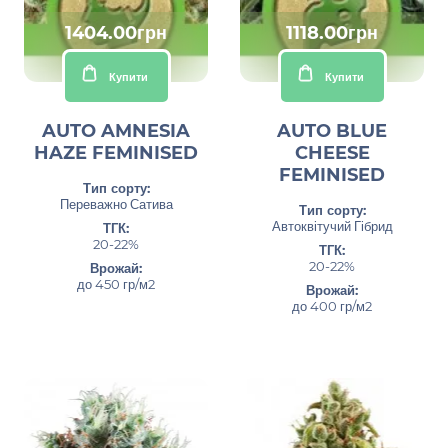
1404.00грн
1118.00грн
Купити
Купити
AUTO AMNESIA
AUTO BLUE
HAZE FEMINISED
CHEESE
FEMINISED
Тип сорту:
Переважно Сатива
Тип сорту:
Автоквітучий Гібрид
ТГК:
20-22%
ТГК:
20-22%
Врожай:
до 450 гр/м2
Врожай:
до 400 гр/м2