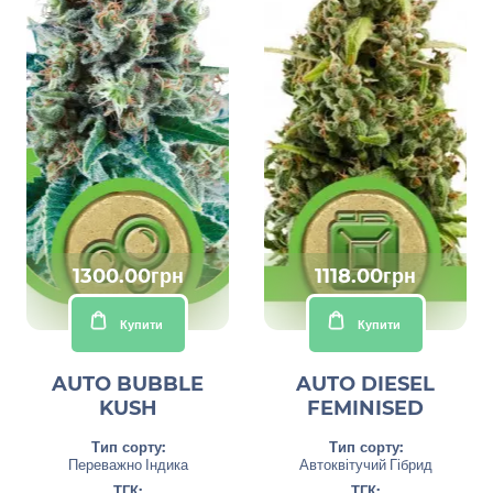
1300.00грн
1118.00грн
Купити
Купити
AUTO BUBBLE
AUTO DIESEL
KUSH
FEMINISED
Тип сорту:
Тип сорту:
Переважно Індика
Автоквітучий Гібрид
ТГК:
ТГК: