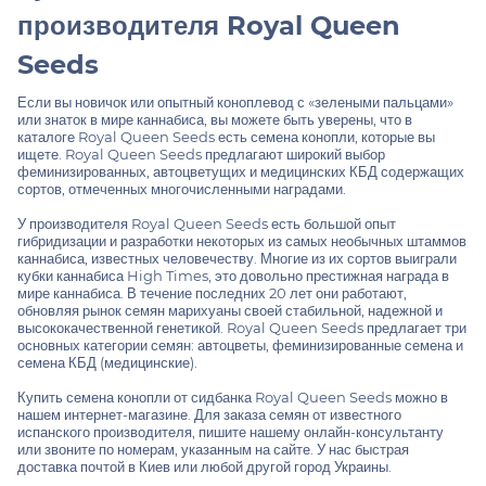
производителя Royal Queen
Seeds
Если вы новичок или опытный коноплевод с «зелеными пальцами»
или знаток в мире каннабиса, вы можете быть уверены, что в
каталоге Royal Queen Seeds есть семена конопли, которые вы
ищете. Royal Queen Seeds предлагают широкий выбор
феминизированных, автоцветущих и медицинских КБД содержащих
сортов, отмеченных многочисленными наградами.
У производителя Royal Queen Seeds есть большой опыт
гибридизации и разработки некоторых из самых необычных штаммов
каннабиса, известных человечеству. Многие из их сортов выиграли
кубки каннабиса High Times, это довольно престижная награда в
мире каннабиса. В течение последних 20 лет они работают,
обновляя рынок семян марихуаны своей стабильной, надежной и
высококачественной генетикой. Royal Queen Seeds предлагает три
основных категории семян: автоцветы, феминизированные семена и
семена КБД (медицинские).
Купить семена конопли от сидбанка Royal Queen Seeds можно в
нашем интернет-магазине. Для заказа семян от известного
испанского производителя, пишите нашему онлайн-консультанту
или звоните по номерам, указанным на сайте. У нас быстрая
доставка почтой в Киев или любой другой город Украины.