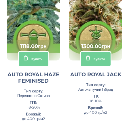
1118.00грн
1300.00грн
Купити
Купити
AUTO ROYAL HAZE
AUTO ROYAL JACK
FEMINISED
Тип сорту:
Автоквітучий Гібрид
Тип сорту:
Переважно Сатива
ТГК:
16-18%
ТГК:
18-20%
Врожай:
до 400 гр/м2
Врожай:
до 400 гр/м2