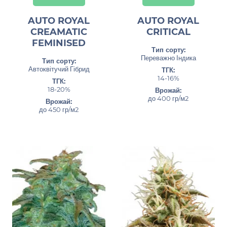
AUTO ROYAL
AUTO ROYAL
CREAMATIC
CRITICAL
FEMINISED
Тип сорту:
Переважно Індика
Тип сорту:
Автоквітучий Гібрид
ТГК:
14-16%
ТГК:
18-20%
Врожай:
до 400 гр/м2
Врожай:
до 450 гр/м2