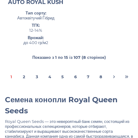
AUTO ROYAL KUSH
Тип сорту:
Автоквітучий Гібрид
ТГК:
12-14%
Врожай:
до 400 гр/м2
Показано з 1 по 15 із 107 (8 сторінок)
1
2
3
4
5
6
7
8
Cемена конопли Royal Queen
Seeds
Royal Queen Seeds — это невероятный банк семян, состоящий из
профессиональных селекционеров, которые отбирают,
стабилизируют и выращивают высококачественные сорта
каннабиса. Данная компания одна из самой быстроразвивающаяся, в