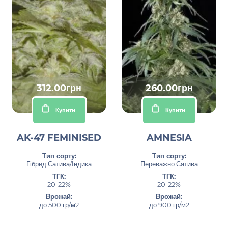
312.00грн
260.00грн
Купити
Купити
AK-47 FEMINISED
AMNESIA
Тип сорту:
Тип сорту:
Гібрид Сатива/Індика
Переважно Сатива
ТГК:
ТГК:
20-22%
20-22%
Врожай:
Врожай:
до 500 гр/м2
до 900 гр/м2