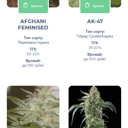
Купити
Купити
AFGHANI
AK-47
FEMINISED
Тип сорту:
Гібрид Сатива/Індика
Тип сорту:
Переважно Індика
ТГК:
18-20%
ТГК:
20-22%
Врожай:
до 500 гр/м2
Врожай:
до 550 гр/м2