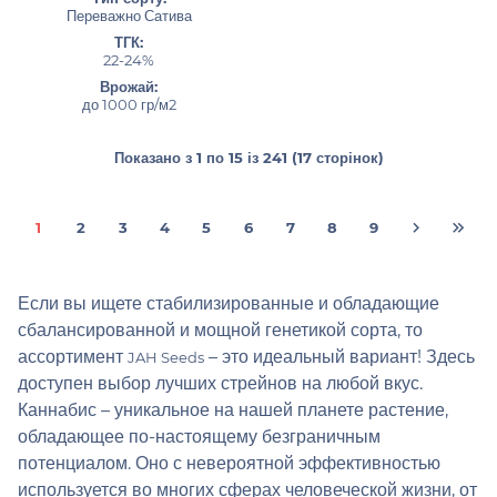
Переважно Сатива
ТГК:
22-24%
Врожай:
до 1000 гр/м2
Показано з 1 по 15 із 241 (17 сторінок)
1
2
3
4
5
6
7
8
9
Если вы ищете стабилизированные и обладающие
сбалансированной и мощной генетикой сорта, то
ассортимент
– это идеальный вариант! Здесь
JAH Seeds
доступен выбор лучших стрейнов на любой вкус.
Каннабис – уникальное на нашей планете растение,
обладающее по-настоящему безграничным
потенциалом. Оно с невероятной эффективностью
используется во многих сферах человеческой жизни, от