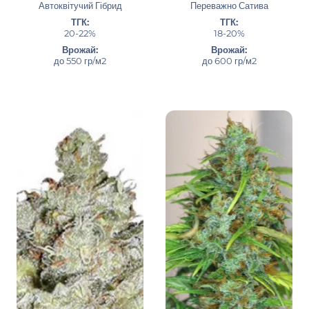
Автоквітучий Гібрид
Переважно Сатива
ТГК:
ТГК:
20-22%
18-20%
Врожай:
Врожай:
до 550 гр/м2
до 600 гр/м2