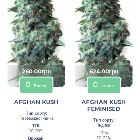
260.00грн
624.00грн
Купити
Купити
AFGHAN KUSH
AFGHAN KUSH
FEMINISED
Тип сорту:
Переважно Індика
Тип сорту:
Індика
ТГК:
18-20%
ТГК:
20-22%
Врожай: