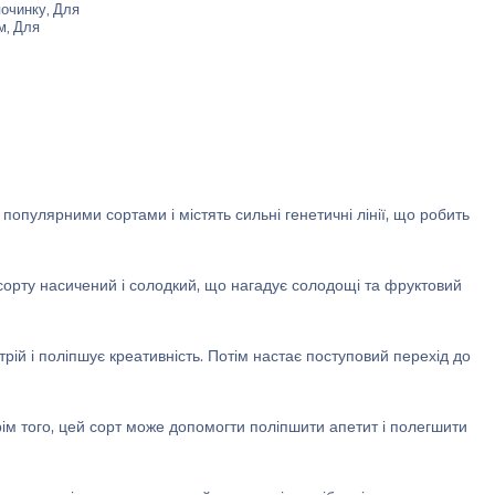
починку, Для
ем, Для
пулярними сортами і містять сильні генетичні лінії, що робить
сорту насичений і солодкий, що нагадує солодощі та фруктовий
стрій і поліпшує креативність. Потім настає поступовий перехід до
рім того, цей сорт може допомогти поліпшити апетит і полегшити