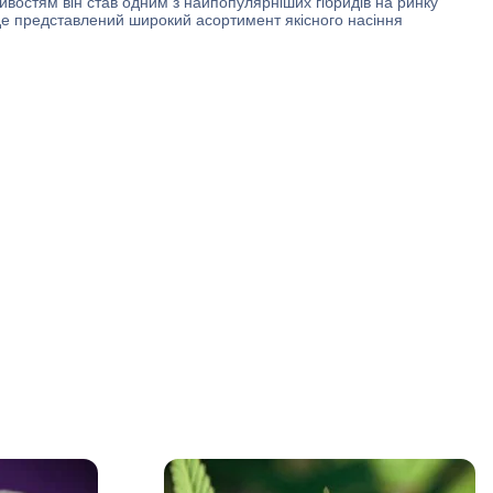
ивостям він став одним з найпопулярніших гібридів на ринку
де представлений широкий асортимент якісного насіння