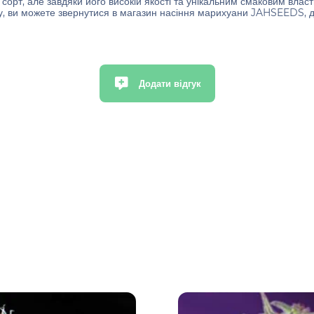
орт, але завдяки його високій якості та унікальним смаковим власт
ту, ви можете звернутися в магазин насіння марихуани JAHSEEDS, 
Додати відгук