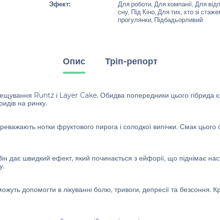
Эфект:
Для роботи, Для компанії, Для від
сну, Під Кіно, Для тих, хто зі стаж
прогулянки, Підбадьорливий
Опис
Тріп-репорт
щування Runtz і Layer Cake. Обидва попередники цього гібрида є по
идів на ринку.
реважають нотки фруктового пирога і солодкої випічки. Смак цього 
і. Він дає швидкий ефект, який починається з ейфорії, що піднімає на
у.
ожуть допомогти в лікуванні болю, тривоги, депресії та безсоння. К