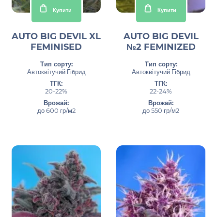
Купити
Купити
AUTO BIG DEVIL XL
AUTO BIG DEVIL
FEMINISED
№2 FEMINIZED
Тип сорту:
Тип сорту:
Автоквітучий Гібрид
Автоквітучий Гібрид
ТГК:
ТГК:
20-22%
22-24%
Врожай:
Врожай:
до 600 гр/м2
до 550 гр/м2