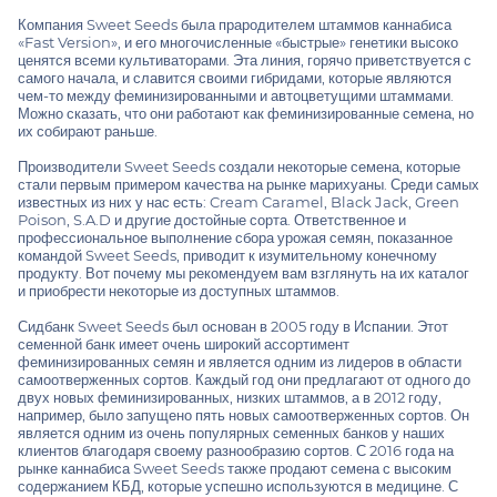
Компания Sweet Seeds была прародителем штаммов каннабиса
«Fast Version», и его многочисленные «быстрые» генетики высоко
ценятся всеми культиваторами. Эта линия, горячо приветствуется с
самого начала, и славится своими гибридами, которые являются
чем-то между феминизированными и автоцветущими штаммами.
Можно сказать, что они работают как феминизированные семена, но
их собирают раньше.
Производители Sweet Seeds создали некоторые семена, которые
стали первым примером качества на рынке марихуаны. Среди самых
известных из них у нас есть: Cream Caramel, Black Jack, Green
Poison, S.A.D и другие достойные сорта. Ответственное и
профессиональное выполнение сбора урожая семян, показанное
командой Sweet Seeds, приводит к изумительному конечному
продукту. Вот почему мы рекомендуем вам взглянуть на их каталог
и приобрести некоторые из доступных штаммов.
Сидбанк Sweet Seeds был основан в 2005 году в Испании. Этот
семенной банк имеет очень широкий ассортимент
феминизированных семян и является одним из лидеров в области
самоотверженных сортов. Каждый год они предлагают от одного до
двух новых феминизированных, низких штаммов, а в 2012 году,
например, было запущено пять новых самоотверженных сортов. Он
является одним из очень популярных семенных банков у наших
клиентов благодаря своему разнообразию сортов. С 2016 года на
рынке каннабиса Sweet Seeds также продают семена с высоким
содержанием КБД, которые успешно используются в медицине. С