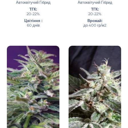
Автоквітучий Гібрид
Автоквітучий Гібрид
ТГК:
ТГК:
20-22%
20-22%
Цвітіння :
Врожай:
60 днів
до 400 гр/м2