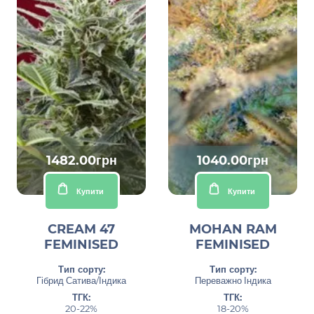
1482.00грн
1040.00грн
Купити
Купити
CREAM 47
MOHAN RAM
FEMINISED
FEMINISED
Тип сорту:
Тип сорту:
Гібрид Сатива/Індика
Переважно Індика
ТГК:
ТГК:
20-22%
18-20%