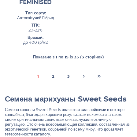
FEMINISED
Тип сорту:
Автоквітучий Гібрид
ТГК:
20-22%
Врожай:
до 400 гр/м2
Показано з 1 по 15 із 35 (3 сторінок)
1
2
3
Семена марихуаны Sweet Seeds
Семена конопли Sweet Seeds являются сильнейшими в секторе
каннабиса, благодаря хорошим результатам всхожести, а также
своим оригинальным свойствам они заслужили отличную
репутацию. Это очень всеобъемлющая коллекция, составленная из
экзотической генетики, собранной по всему миру, что добавляет
гетерогенности каталогу.