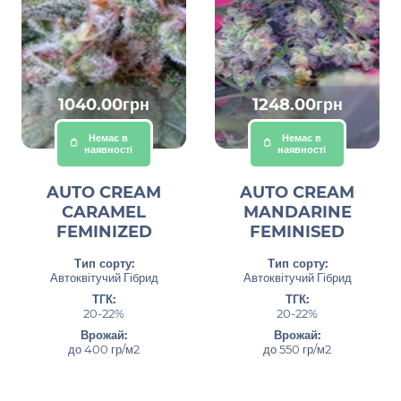
1040.00грн
1248.00грн
Немає в
Немає в
наявності
наявності
AUTO CREAM
AUTO CREAM
CARAMEL
MANDARINE
FEMINIZED
FEMINISED
Тип сорту:
Тип сорту:
Автоквітучий Гібрид
Автоквітучий Гібрид
ТГК:
ТГК:
20-22%
20-22%
Врожай:
Врожай:
до 400 гр/м2
до 550 гр/м2