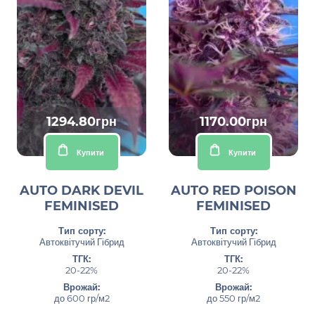
1294.80грн
1170.00грн
Купити
Купити
AUTO DARK DEVIL
AUTO RED POISON
FEMINISED
FEMINISED
Тип сорту:
Тип сорту:
Автоквітучий Гібрид
Автоквітучий Гібрид
ТГК:
ТГК:
20-22%
20-22%
Врожай:
Врожай:
до 600 гр/м2
до 550 гр/м2