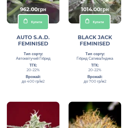
962.00грн
1014.00грн
Купити
Купити
AUTO S.A.D.
BLACK JACK
FEMINISED
FEMINISED
Тип сорту:
Тип сорту:
Автоквітучий Гібрид
Гібрид Сатива/Індика
ТГК:
ТГК:
20-22%
20-22%
Врожай:
Врожай:
до 400 гр/м2
до 700 гр/м2