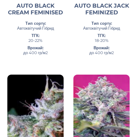
AUTO BLACK
AUTO BLACK JACK
CREAM FEMINISED
FEMINIZED
Тип сорту:
Тип сорту:
Автоквітучий Гібрид
Автоквітучий Гібрид
ТГК:
ТГК:
20-22%
18-20%
Врожай:
Врожай:
до 400 гр/м2
до 400 гр/м2