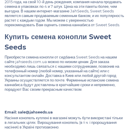
2015 года, на свой 10-й день рождения, компания начала продавать
семена в упаковках по 4 и 7 штук. Цена на эти пакеты более, чем
выгодна. В нашем интернет-магазине JahSeeds, Sweet Seeds
является самым продаваемым семенным банком, и их популярность
растет с каждым годом. Мы можем с уверенностью
порекомендовать Вам оценить семена каннабиса от Sweet Seeds.
Купить семена конопли Sweet
Seeds
Приобрести семена конопли
от сидбанка Sweet Seeds на нашем
сайте jahseeds.com.ua можно по низким ценам. Для заказа
необходимо лишь связаться с нашими сотрудниками, позвонив на
телефонный номер (любой номер, указанный на сайте) или с
консультантом онлайн. Доставка в Киев или любой другой город
Украины осуществляется по почте. Фирменные испанские семена
каннабиса будут доставлены в кратчайшие сроки и непременно,
порадуют Вас своим прекрасным качеством.
Email:
sale@jahseeds.ua
Насіння конопель куплені в магазині можуть бути використані тільки
в легальних цілях. Вирощування конопель (в т.ч. і пророщування
насіння) в Україні протизаконно.