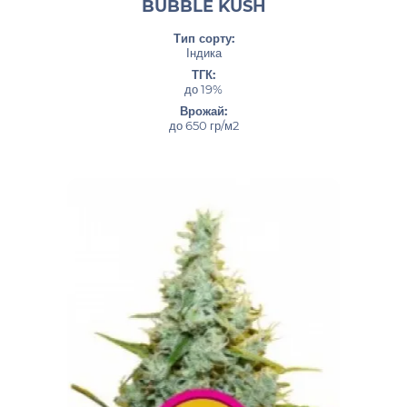
BUBBLE KUSH
Тип сорту:
Індика
ТГК:
до 19%
Врожай:
до 650 гр/м2