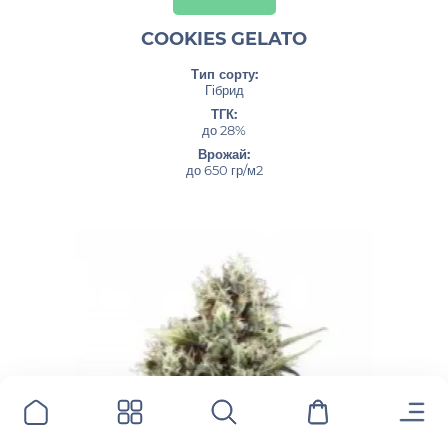
COOKIES GELATO
Тип сорту:
Гібрид
ТГК:
до 28%
Врожай:
до 650 гр/м2