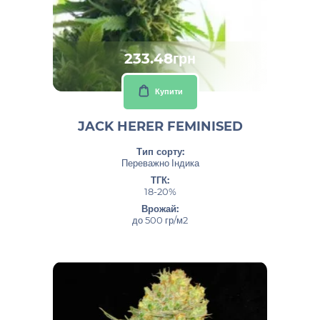
233.48грн
Купити
JACK HERER FEMINISED
Тип сорту:
Переважно Індика
ТГК:
18-20%
Врожай:
до 500 гр/м2