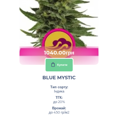
1040.00грн
Купити
BLUE MYSTIC
Тип сорту:
Індика
ТГК:
до 20%
Врожай:
до 450 гр/м2