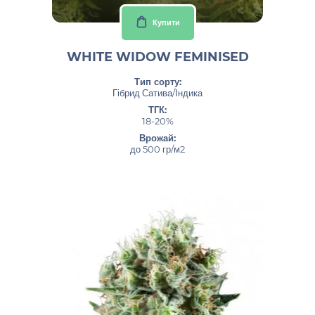
Купити
WHITE WIDOW FEMINISED
Тип сорту:
Гібрид Сатива/Індика
ТГК:
18-20%
Врожай:
до 500 гр/м2