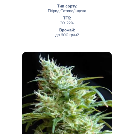
Тип сорту:
Гібрид Сатива/Індика
ТГК:
20-22%
Врожай:
до 600 гр/м2