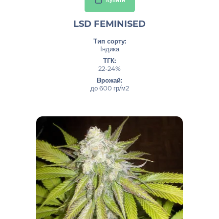
Купити
LSD FEMINISED
Тип сорту:
Індика
ТГК:
22-24%
Врожай:
до 600 гр/м2