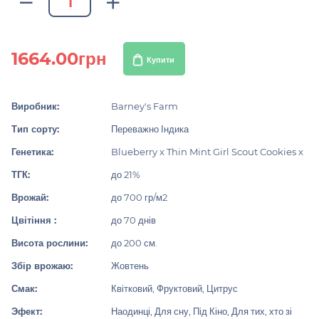
1664.00грн
Купити
Виробник:
Barney's Farm
Тип сорту:
Переважно Індика
Генетика:
Blueberry x Thin Mint Girl Scout Cookies x
ТГК:
до 21%
Врожай:
до 700 гр/м2
Цвітіння :
до 70 днів
Висота рослини:
до 200 см.
Збір врожаю:
Жовтень
Смак:
Квітковий, Фруктовий, Цитрус
Эфект:
Наодинці, Для сну, Під Кіно, Для тих, хто зі