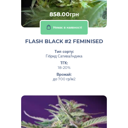
858.00грн
Немає в наявності
FLASH BLACK #2 FEMINISED
Тип сорту:
Гібрид Сатива/Індика
ТГК:
18-20%
Врожай:
до 700 гр/м2