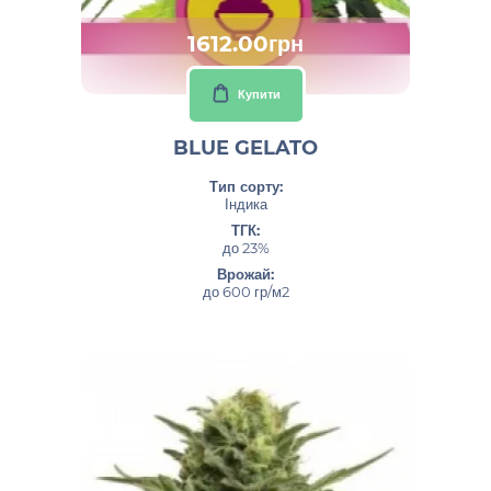
1612.00грн
Купити
BLUE GELATO
Тип сорту:
Індика
ТГК:
до 23%
Врожай:
до 600 гр/м2