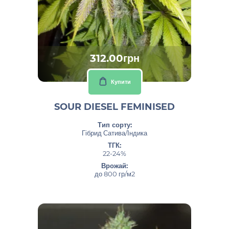
312.00грн
Купити
SOUR DIESEL FEMINISED
Тип сорту:
Гібрид Сатива/Індика
ТГК:
22-24%
Врожай:
до 800 гр/м2