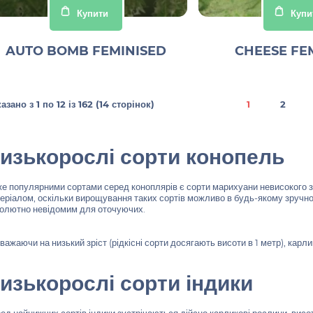
Купити
Купи
AUTO BOMB FEMINISED
CHEESE FE
азано з 1 по 12 із 162 (14 сторінок)
1
2
изькорослі сорти конопель
е популярними сортами серед коноплярів є сорти марихуани невисокого 
еріалом, оскільки вирощування таких сортів можливо в будь-якому зручно
олютно невідомим для оточуючих.
важаючи на низький зріст (рідкісні сорти досягають висоти в 1 метр), ка
изькорослі сорти індики