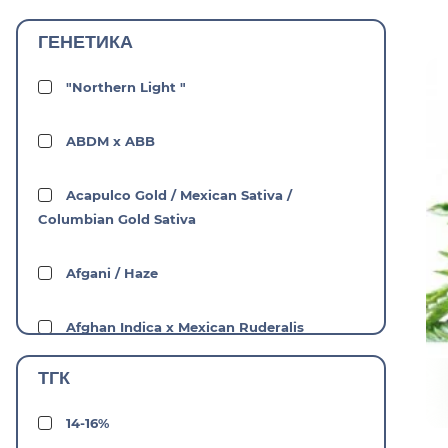
ГЕНЕТИКА
Short Stuff Seedbank
"Northern Light "
Sweet Seeds
ABDM x ABB
Carpathians Seeds
Acapulco Gold / Mexican Sativa /
Columbian Gold Sativa
Afgani / Haze
Afghan Indica x Mexican Ruderalis
ТГК
Afghan kush х Ruderalis
14-16%
Afghani