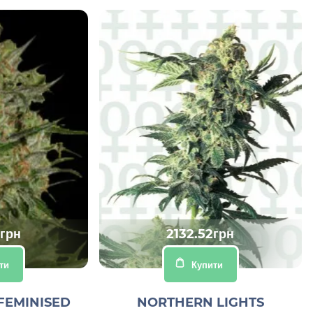
0грн
2132.52грн
ти
Купити
FEMINISED
NORTHERN LIGHTS