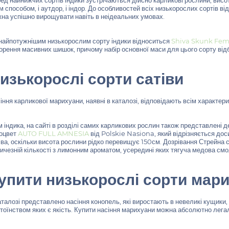
ед найнижчих сортів індики зустрічаються дійсно карликові рослини, вис
м способом, і аутдор, і індор. До особливостей всіх низькорослих сортів в
на успішно вирощувати навіть в неідеальних умовах.
найпотужнішим низькорослим сорту індики відноситься
Shiva Skunk Fem
орення масивних шишок, причому набір основної маси для цього сорту відбу
изькорослі сорти сатіви
іння карликової марихуани, наявні в каталозі, відповідають всім характер
м індика, на сайті в розділі самих карликових рослин також представлені д
оцвет
AUTO FULL AMNESIA
від Polskie Nasiona, який відрізняється дос
іва, оскільки висота рослини рідко перевищує 150см. Дозрівання Стрейн
ичезній кількості з лимонним ароматом, усередині яких тягуча медова смо
упити низькорослі сорти мар
аталозі представлено насіння конопель, які виростають в невеликі кущик
тоїнством яких є якість. Купити насіння марихуани можна абсолютно легаль