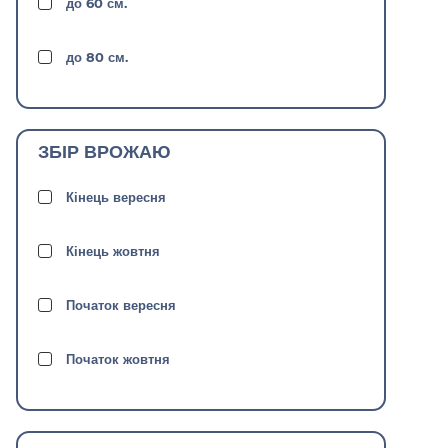
до 60 см.
CBD Charlotte’s Angel X Auto Blackberry
Kush
до 80 см.
CBD Charlotte’s Angel X CBD Auto
Compassion Lime
ЗБІР ВРОЖАЮ
CBD Compassion x Daiquiri Lime
Кінець вересня
ChemDawg * Thai Lemon * Pakistani Kush
Кінець жовтня
Cinderella 99 * Jack Herer
Початок вересня
Cream Caramel Auto x Ice Cool
Початок жовтня
Cream Caramel x Ruderalis
Critical Kush * Auto