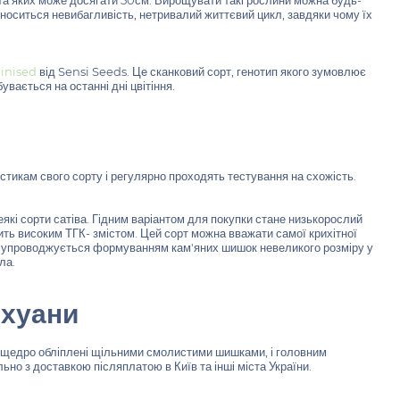
ота яких може досягати 50см. Вирощувати такі рослини можна будь-
ідноситься невибагливість, нетривалий життєвий цикл, завдяки чому їх
inised
від Sensi Seeds. Це сканковий сорт, генотип якого зумовлює
вається на останні дні цвітіння.
истикам свого сорту і регулярно проходять тестування на схожість.
еякі сорти сатіва. Гідним варіантом для покупки стане низькорослий
ить високим ТГК- змістом. Цей сорт можна вважати самої крихітної
а супроводжується формуванням кам'яних шишок невеликого розміру у
ла.
ихуани
и, щедро обліплені щільними смолистими шишками, і головним
но з доставкою післяплатою в Київ та інші міста України.