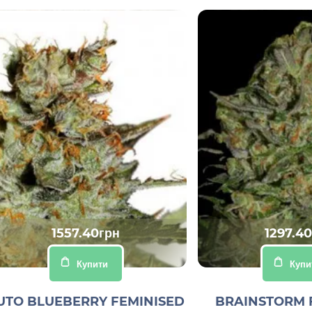
1557.40грн
1297.4
Купити
Купи
UTO BLUEBERRY FEMINISED
BRAINSTORM 