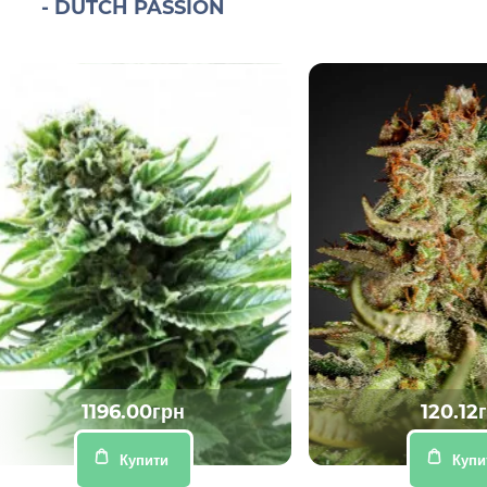
- DUTCH PASSION
1196.00грн
120.12
Купити
Купи