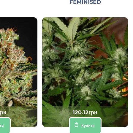
FEMINISED
грн
120.12грн
ти
Купити