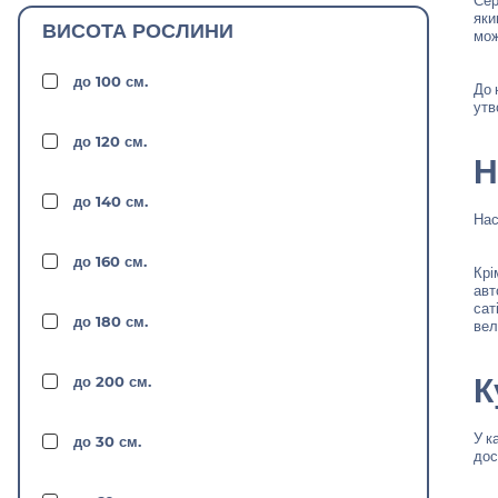
Сер
яки
ВИСОТА РОСЛИНИ
мож
AutoBlueberry
до 100 см.
До 
Big Bud x Skunk x Ruderalis
утв
до 120 см.
Blue Himalaya * New York Diesel
Н
до 140 см.
Blueberry x Lowryder
Нас
до 160 см.
Крі
Bubblegum x Ruderalis
авт
сат
до 180 см.
вел
Canadian Ruderalis * чистый Kush
К
до 200 см.
Canadian Ruderalis x Blueberry
У к
до 30 см.
дос
CBD Charlotte's Angel X Mazar