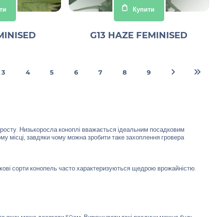
ти
Купити
MINISED
G13 HAZE FEMINISED
3
4
5
6
7
8
9
зросту. Низькоросла коноплі вважається ідеальним посадковим
му місці, завдяки чому можна зробити таке захоплення гровера
рликові сорти конопель часто характеризуються щедрою врожайністю.