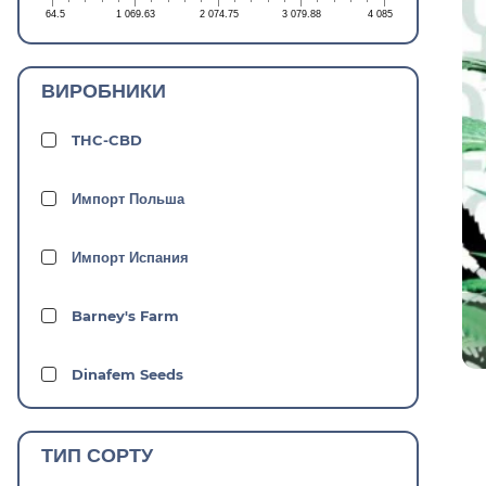
64.5
1 069.63
2 074.75
3 079.88
4 085
ВИРОБНИКИ
THC-CBD
Импорт Польша
Импорт Испания
Barney's Farm
Dinafem Seeds
Dutch Passion
ТИП СОРТУ