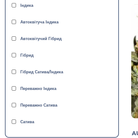
Female Seeds
Індика
Ganja Seeds
Автоквітуча Індика
Green House Seeds
Автоквітучий Гібрид
JAH Seeds
Гібрид
Neuro Seeds
Гібрид Сатива/Індика
Polskie Nasiona
Переважно Індика
Pyramid Seeds
Переважно Сатива
Royal Queen Seeds
Сатива
A
Sensi Seeds