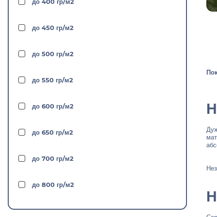
до 400 гр/м2
8-12%
AK47 genetics
до 450 гр/м2
до 0
Amnesia Haze x Skunk x Ruderalis
до 500 гр/м2
до 1%
Auto AK47 x Colombian
Пок
до 550 гр/м2
Auto Big Devil
Н
до 600 гр/м2
Auto Blueberry x Girl Scout Cookie
Дуж
до 650 гр/м2
мат
Auto Jack Herer * Ruderalis
абс
до 700 гр/м2
Нез
Auto White Russian
до 800 гр/м2
Н
Auto White Widow x CBD Sweet and Sour
Widow