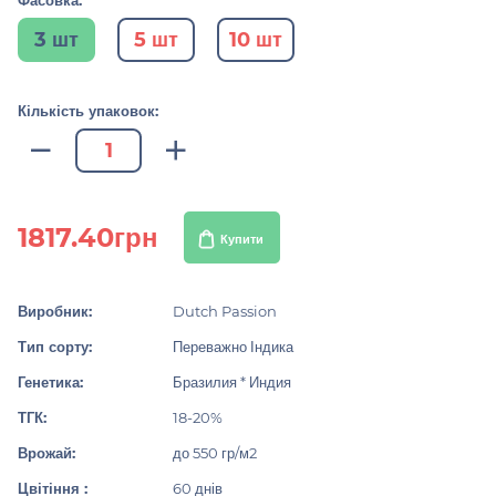
Фасовка:
3 шт
5 шт
10 шт
Кількість упаковок:
1817.40грн
Купити
Виробник:
Dutch Passion
Тип сорту:
Переважно Індика
Генетика:
Бразилия * Индия
ТГК:
18-20%
Врожай:
до 550 гр/м2
Цвітіння :
60 днів