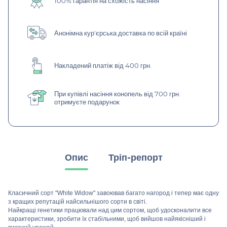
100% гарантія на схожість насіння
Анонімна кур'єрська доставка по всій країні
Накладений платіж від 400 грн.
При купівлі насіння конопель від 700 грн.
отримуєте подарунок
Опис
Тріп-репорт
Класичний сорт "White Widow" завоював багато нагород і тепер має одну
з кращих репутацій найсильнішого сорти в світі.
Найкращі генетики працювали над цим сортом, щоб удосконалити все
характеристики, зробити їх стабільними, щоб вийшов найякісніший і