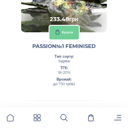
233.48грн
Купити
PASSION№1 FEMINISED
Тип сорту:
Індика
ТГК:
18-20%
Врожай:
до 750 гр/м2