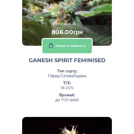
806.00грн
Немає в наявності
GANESH SPIRIT FEMINISED
Тип сорту:
Гібрид Сатива/Індика
ТГК:
18-20%
Врожай:
до 700 гр/м2