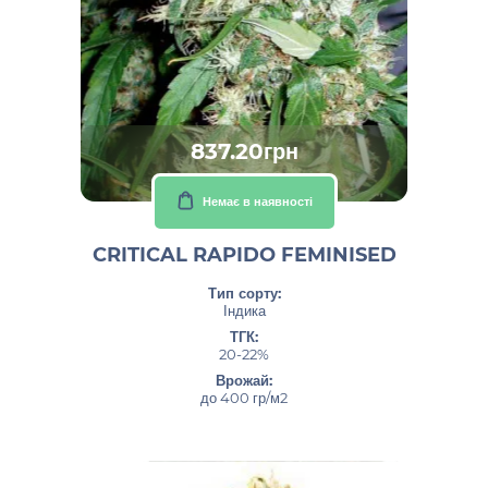
837.20грн
Немає в наявності
CRITICAL RAPIDO FEMINISED
Тип сорту:
Індика
ТГК:
20-22%
Врожай:
до 400 гр/м2