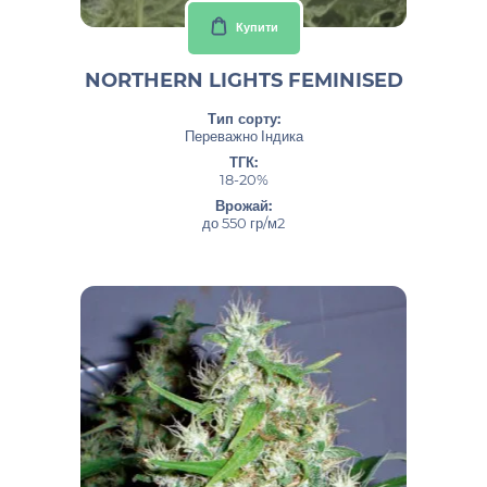
Купити
NORTHERN LIGHTS FEMINISED
Тип сорту:
Переважно Індика
ТГК:
18-20%
Врожай:
до 550 гр/м2