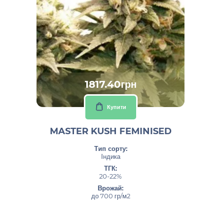
1817.40грн
Купити
MASTER KUSH FEMINISED
Тип сорту:
Індика
ТГК:
20-22%
Врожай:
до 700 гр/м2