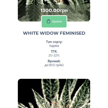
1300.00грн
Купити
WHITE WIDOW FEMINISED
Тип сорту:
Індика
ТГК:
20-22%
Врожай:
до 800 гр/м2