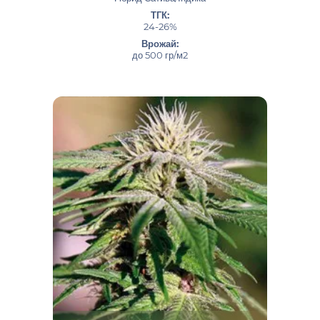
ТГК:
24-26%
Врожай:
до 500 гр/м2