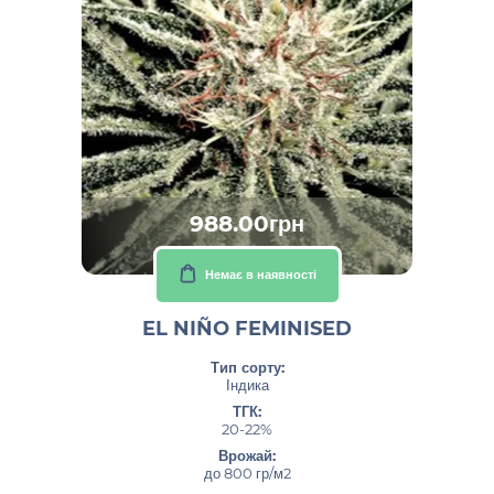
988.00грн
Немає в наявності
EL NIÑO FEMINISED
Тип сорту:
Індика
ТГК:
20-22%
Врожай:
до 800 гр/м2