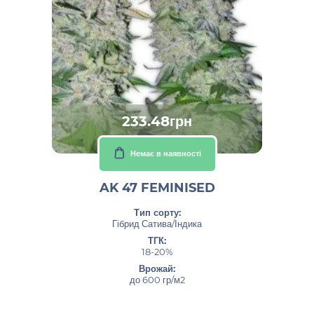
233.48грн
Немає в наявності
AK 47 FEMINISED
Тип сорту:
Гібрид Сатива/Індика
ТГК:
18-20%
Врожай:
до 600 гр/м2