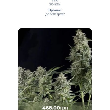
ТГК:
20-22%
Врожай:
до 600 гр/м2
468.00грн