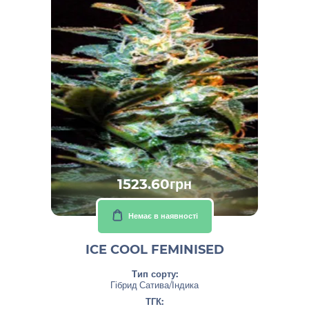
1523.60грн
Немає в наявності
ICE COOL FEMINISED
Тип сорту:
Гібрид Сатива/Індика
ТГК: