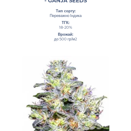
- GANJA SEEDS
Тип сорту:
Переважно Індика
ТГК:
18-20%
Врожай:
до 500 гр/м2