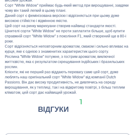
високий урожай.
Сорт "White Widow" приймає будь-який метод при вирощуванні, завдяки
чому він такий легкий в цьому плані.
Даний сорт є фемінізована версією і відрізняється при цьому дуже
високою стійкістю і відмінною якістю.
Цей сорт на ринку марихуани створив найвищі стандарти якості.
Цінителі сорти "White Widow" не проти заплатити більше, щоб купити
справжній сорт "White Widow" з покоління F1, який створений ще в 80-і
роки.
Сорт відрізняється неповторним ароматом, смаком і сильно впливає на
курця, яке є однією з знаменитих характеристик цього сорту.
Рослина "White Widow" потужне, з гострим ароматом, виключної
життєвістю, яка є результатом схрещування індійських і бразильських
рослин.
Клієнти, які не перший раз віддають перевагу саме цей сорт, дуже
люблять наш оригінальний сорт "White Widow" від компанії Dutch
Passions. Він дає високу продуктивність, не дивлячись на середу
вирощування, як у теплиці, так і на відкритому повітрі, з більш теплим
кліматом, цей сорт дає найвищий урожай.
1
ВІДГУКИ