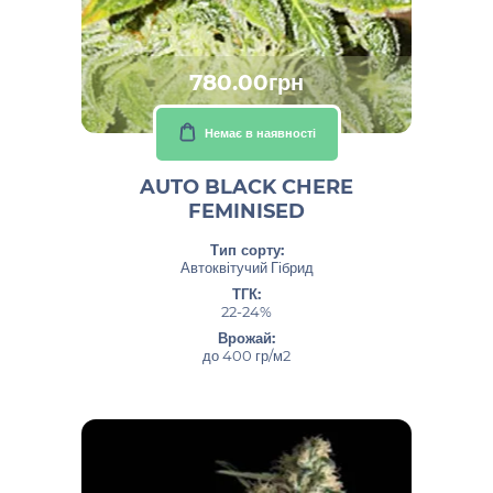
780.00грн
Немає в наявності
AUTO BLACK CHERE
FEMINISED
Тип сорту:
Автоквітучий Гібрид
ТГК:
22-24%
Врожай:
до 400 гр/м2