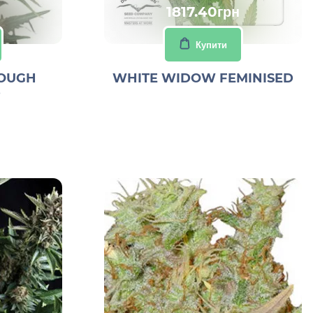
1817.40грн
Купити
OUGH
WHITE WIDOW FEMINISED
D