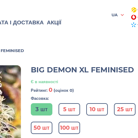
UA
ТА І ДОСТАВКА
АКЦІЇ
 FEMINISED
BIG DEMON XL FEMINISED
Є в наявності
0
Рейтинг:
(оцінок 0)
Фасовка:
3 шт
5 шт
10 шт
25 шт
50 шт
100 шт