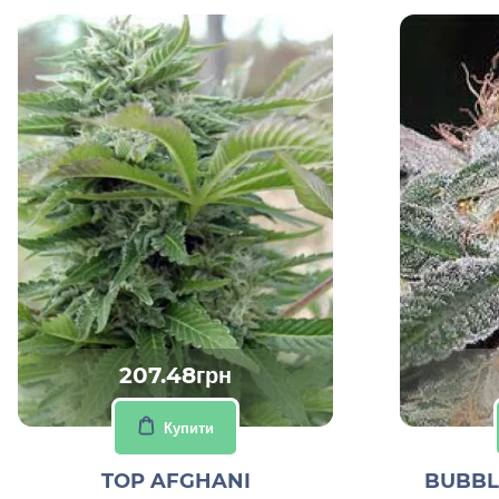
207.48грн
Купити
TOP AFGHANI
BUBBL