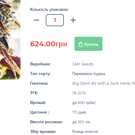
Кількість упаковок:
624.00грн
Купити
Виробник:
JAH Seeds
Тип сорту:
Переважно Індика
Генетика:
Big Devil #2 with a Jack Herer 
ТГК:
18-20%
Врожай:
до 650 гр/м2
Цвітіння :
70 днів
Висота рослини:
до 160 см.
Збір врожаю:
Кінець жовтня