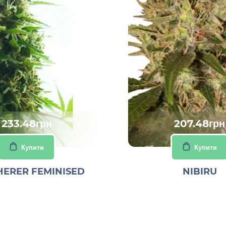
233.48грн
207.48грн
Купити
Купити
HERER FEMINISED
NIBIRU