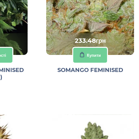
233.48грн
сті
Купити
MINISED
SOMANGO FEMINISED
)