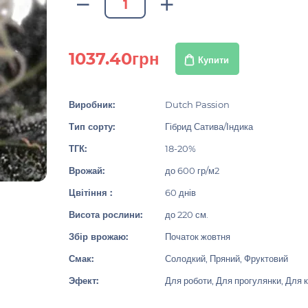
1037.40грн
Купити
Виробник:
Dutch Passion
Тип сорту:
Гібрид Сатива/Індика
ТГК:
18-20%
Врожай:
до 600 гр/м2
Цвітіння :
60 днів
Висота рослини:
до 220 см.
Збір врожаю:
Початок жовтня
Смак:
Солодкий, Пряний, Фруктовий
Эфект:
Для роботи, Для прогулянки, Для к