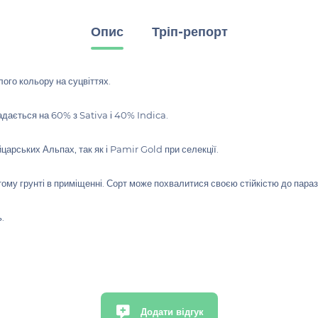
Опис
Тріп-репорт
лого кольору на суцвіттях.
адається на 60% з Sativa і 40% Indica.
арських Альпах, так як і Pamir Gold при селекції.
итому грунті в приміщенні. Сорт може похвалитися своєю стійкістю до параз
.
Додати відгук