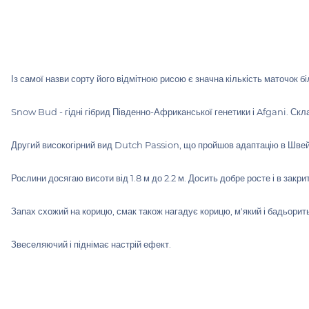
Із самої назви сорту його відмітною рисою є значна кількість маточок бі
Snow Bud - гідні гібрид Південно-Африканської генетики і Afgani. Скл
Другий високогірний вид Dutch Passion, що пройшов адаптацію в Швейц
Рослини досягаю висоти від 1.8 м до 2.2 м. Досить добре росте і в закр
Запах схожий на корицю, смак також нагадує корицю, м'який і бадьорить
Звеселяючий і піднімає настрій ефект.