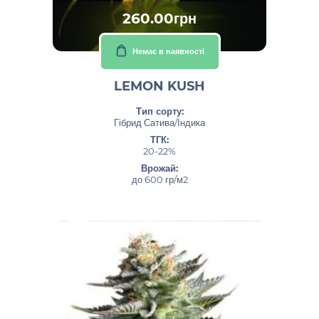
260.00грн
Немає в наявності
LEMON KUSH
Тип сорту:
Гібрид Сатива/Індика
ТГК:
20-22%
Врожай:
до 600 гр/м2