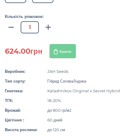
Кількість упаковок:
624.00грн
Купити
Виробник:
JAH Seeds
Тип сорту:
Гібрид Сатива/Індика
Генетика:
Kalashnikov Original x Secret Hybrid
ТГК:
18-20%
Врожай:
до 800 гр/м2
Цвітіння :
60 дней
Висота рослини:
до 120 см.