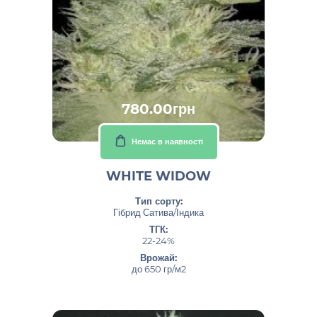
780.00грн
Немає в наявності
WHITE WIDOW
Тип сорту:
Гібрид Сатива/Індика
ТГК:
22-24%
Врожай:
до 650 гр/м2