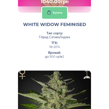
1040.00грн
Купити
WHITE WIDOW FEMINISED
Тип сорту:
Гібрид Сатива/Індика
ТГК:
18-20%
Врожай:
до 500 гр/м2