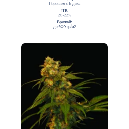
Переважно Індика
ТГК:
20-22%
Врожай:
до 900 гр/м2