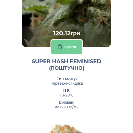
120.12грн
Купити
SUPER HASH FEMINISED
(ПОШТУЧНО)
Тип сорту:
Переважно Індика
ТГК:
18-20%
Врожай:
до 600 гр/м2