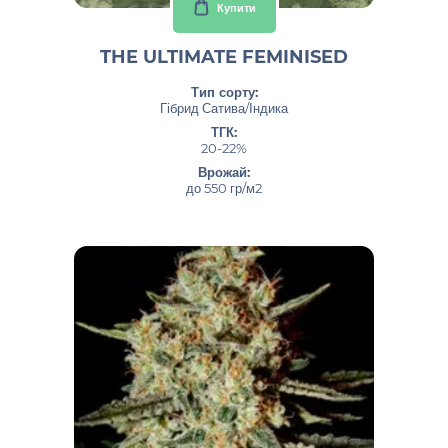
Купити
THE ULTIMATE FEMINISED
Тип сорту:
Гібрид Сатива/Індика
ТГК:
20-22%
Врожай:
до 550 гр/м2