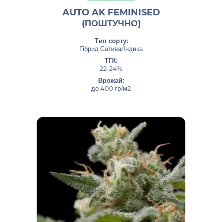
AUTO AK FEMINISED
(ПОШТУЧНО)
Тип сорту:
Гібрид Сатива/Індика
ТГК:
22-24%
Врожай:
до 400 гр/м2