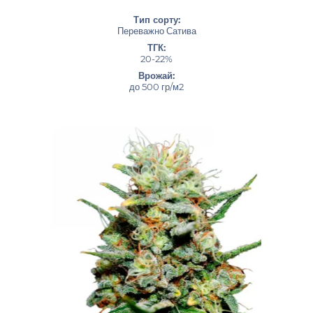
Тип сорту:
Переважно Сатива
ТГК:
20-22%
Врожай:
до 500 гр/м2