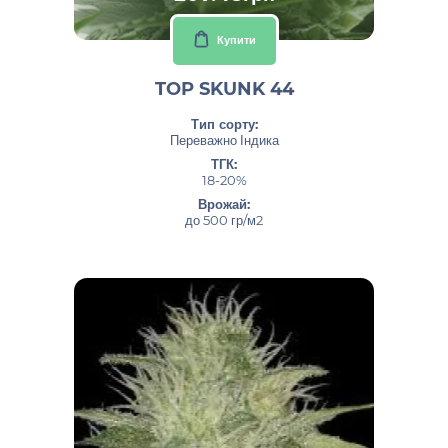
Купити
TOP SKUNK 44
Тип сорту:
Переважно Індика
ТГК:
18-20%
Врожай:
до 500 гр/м2