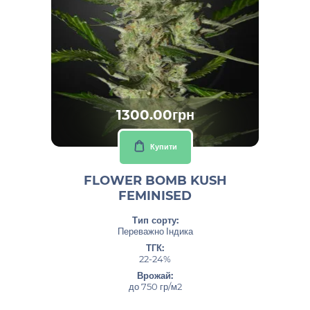
1300.00грн
Купити
FLOWER BOMB KUSH
FEMINISED
Тип сорту:
Переважно Індика
ТГК:
22-24%
Врожай:
до 750 гр/м2