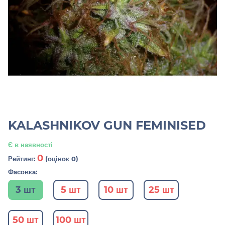
KALASHNIKOV GUN FEMINISED
Є в наявності
0
Рейтинг:
(оцінок 0)
Фасовка:
3 шт
5 шт
10 шт
25 шт
50 шт
100 шт