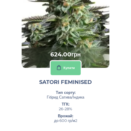
624.00грн
Купити
SATORI FEMINISED
Тип сорту:
Гібрид Сатива/Індика
ТГК:
26-28%
Врожай:
до 600 гр/м2