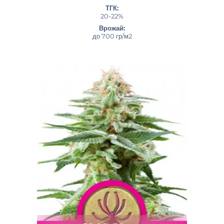
ТГК:
20-22%
Врожай:
до 700 гр/м2