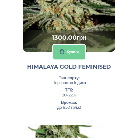
1300.00грн
Купити
HIMALAYA GOLD FEMINISED
Тип сорту:
Переважно Індика
ТГК:
20-22%
Врожай:
до 850 гр/м2