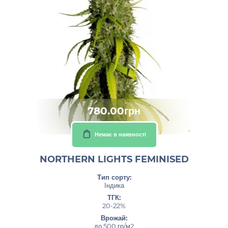
780.00грн
Немає в наявності
NORTHERN LIGHTS FEMINISED
Тип сорту:
Індика
ТГК:
20-22%
Врожай:
до 500 гр/м2