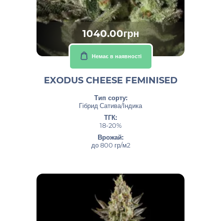
1040.00грн
Немає в наявності
EXODUS CHEESE FEMINISED
Тип сорту:
Гібрид Сатива/Індика
ТГК:
18-20%
Врожай:
до 800 гр/м2