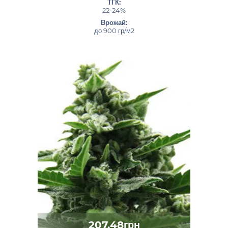
ТГК:
22-24%
Врожай:
до 900 гр/м2
207.48грн