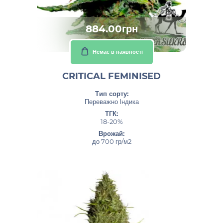
884.00грн
Немає в наявності
CRITICAL FEMINISED
Тип сорту:
Переважно Індика
ТГК:
18-20%
Врожай:
до 700 гр/м2