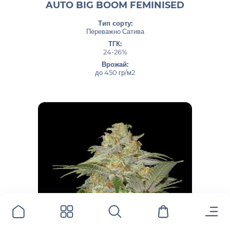
AUTO BIG BOOM FEMINISED
Тип сорту:
Переважно Сатива
ТГК:
24-26%
Врожай:
до 450 гр/м2