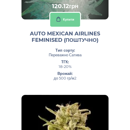
120.12грн
Купити
AUTO MEXICAN AIRLINES
FEMINISED (ПОШТУЧНО)
Тип сорту:
Переважно Сатива
ТГК:
18-20%
Врожай:
до 500 гр/м2