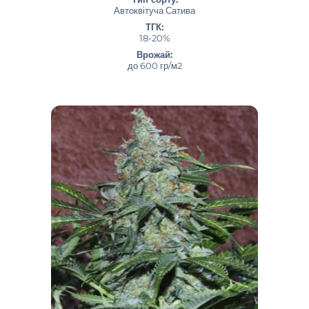
Автоквітуча Сатива
ТГК:
18-20%
Врожай:
до 600 гр/м2