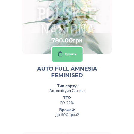
780.00грн
Купити
AUTO FULL AMNESIA
FEMINISED
Тип сорту:
Автоквітуча Сатива
ТГК:
20-22%
Врожай:
до 600 гр/м2