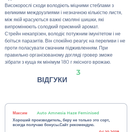
Високорослі сходи володіють міцними стеблами з
великими междоузлиями і незначною кількістю листя,
між якій красуються важкі смоляні шишки, які
випромінюють солодкий приємний аромат.
Стрейн некапрізен, володіє потужним імунітетом і не
боїться паразитів. Він спокійно реагує на переливи і не
проти поласувати смачним підживленням. При
правильно організованому догляді гровер зможе
зібрати з куща як мінімум 180 г якісного врожаю.
3
ВІДГУКИ
Максим
Auto Amnesia Haze Feminised
Хороший производитель, беру не только это сорт,
всегда получаю бонусы.Сайт рекомендую.
04.10.2018