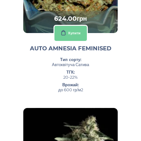
624.00грн
Купити
AUTO AMNESIA FEMINISED
Тип сорту:
Автоквітуча Сатива
ТГК:
20-22%
Врожай:
до 600 гр/м2