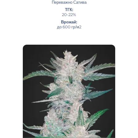
Переважно Сатива
ТГК:
20-22%
Врожай:
до 600 гр/м2