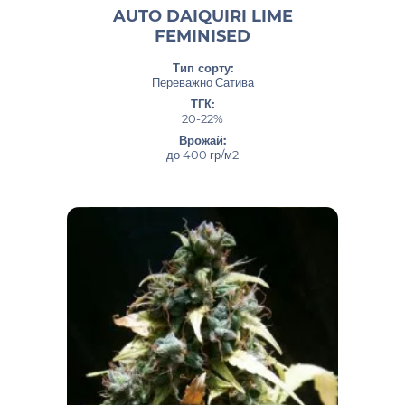
AUTO DAIQUIRI LIME
FEMINISED
Тип сорту:
Переважно Сатива
ТГК:
20-22%
Врожай:
до 400 гр/м2