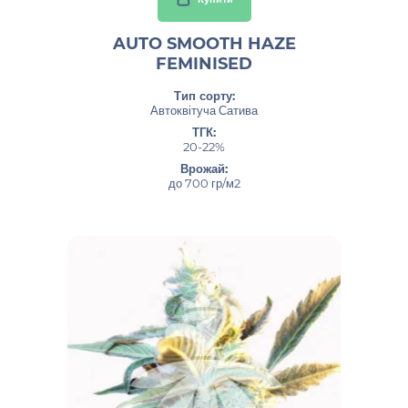
AUTO SMOOTH HAZE
FEMINISED
Тип сорту:
Автоквітуча Сатива
ТГК:
20-22%
Врожай:
до 700 гр/м2