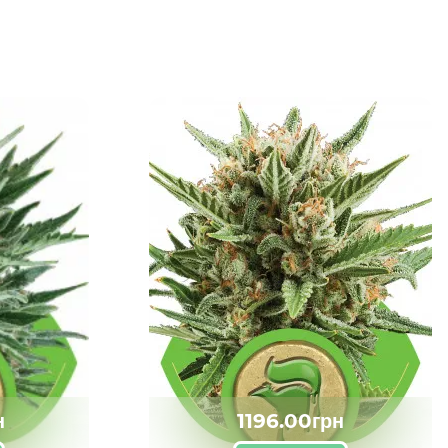
н
1196.00грн