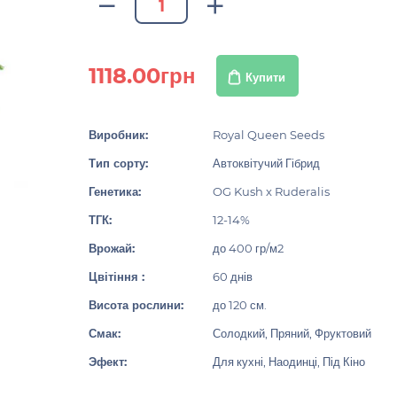
1118.00грн
Купити
Виробник:
Royal Queen Seeds
Тип сорту:
Автоквітучий Гібрид
Генетика:
OG Kush x Ruderalis
ТГК:
12-14%
Врожай:
до 400 гр/м2
Цвітіння :
60 днів
Висота рослини:
до 120 см.
Смак:
Солодкий, Пряний, Фруктовий
Эфект:
Для кухні, Наодинці, Під Кіно