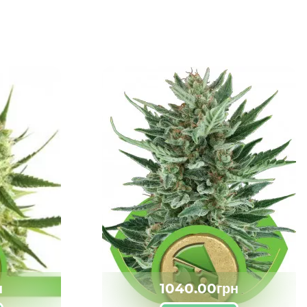
н
1040.00грн