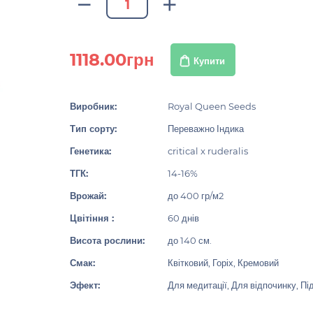
1118.00грн
Купити
Виробник:
Royal Queen Seeds
Тип сорту:
Переважно Індика
Генетика:
critical x ruderalis
ТГК:
14-16%
Врожай:
до 400 гр/м2
Цвітіння :
60 днів
Висота рослини:
до 140 см.
Смак:
Квітковий, Горіх, Кремовий
Эфект:
Для медитації, Для відпочинку, Під