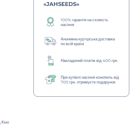
«JAHSEEDS»
100% гарантія на схожість
насіння
Анонімна кур'єрська доставка
по всій країні
Накладений платіж від 400 грн.
При купівлі насіння конопель від
700 грн. отримуєте подарунок
 Кіно