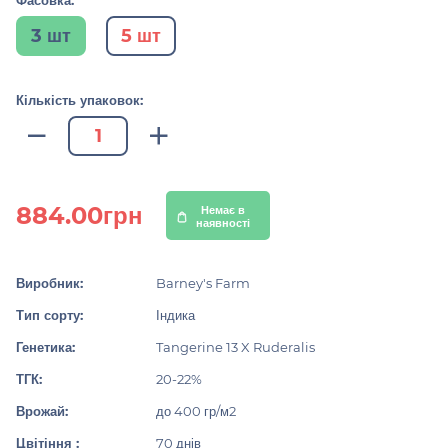
Фасовка:
3 шт
5 шт
Кількість упаковок:
884.00грн
Немає в
наявності
Виробник:
Barney's Farm
Тип сорту:
Індика
Генетика:
Tangerine 13 X Ruderalis
ТГК:
20-22%
Врожай:
до 400 гр/м2
Цвітіння :
70 днів