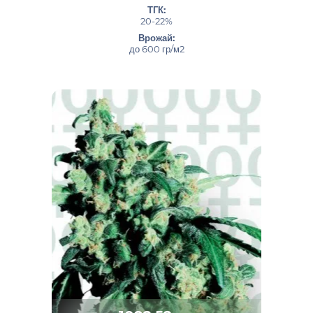
ТГК:
20-22%
Врожай:
до 600 гр/м2