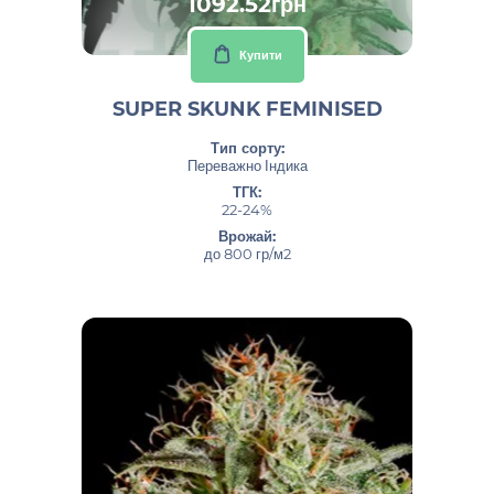
1092.52грн
Купити
SUPER SKUNK FEMINISED
Тип сорту:
Переважно Індика
ТГК:
22-24%
Врожай:
до 800 гр/м2