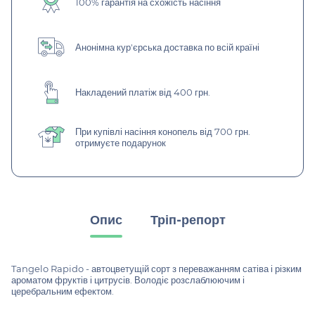
100% гарантія на схожість насіння
Анонімна кур'єрська доставка по всій країні
Накладений платіж від 400 грн.
При купівлі насіння конопель від 700 грн.
отримуєте подарунок
Опис
Тріп-репорт
Tangelo Rapido - автоцветущій сорт з переважанням сатіва і різким
ароматом фруктів і цитрусів. Володіє розслаблюючим і
церебральним ефектом.