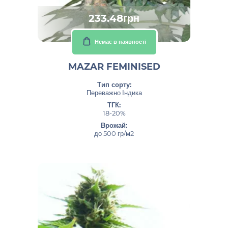
233.48грн
Немає в наявності
MAZAR FEMINISED
Тип сорту:
Переважно Індика
ТГК:
18-20%
Врожай:
до 500 гр/м2