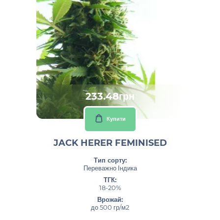
233.48грн
Купити
JACK HERER FEMINISED
Тип сорту:
Переважно Індика
ТГК:
18-20%
Врожай:
до 500 гр/м2