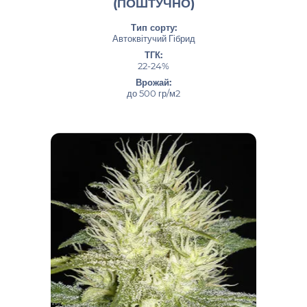
(ПОШТУЧНО)
Тип сорту:
Автоквітучий Гібрид
ТГК:
22-24%
Врожай:
до 500 гр/м2