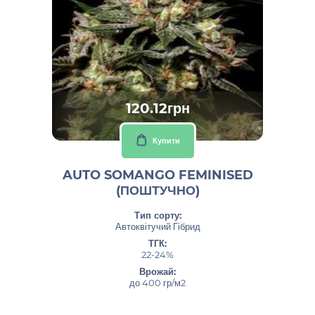
120.12грн
Купити
AUTO SOMANGO FEMINISED
(ПОШТУЧНО)
Тип сорту:
Автоквітучий Гібрид
ТГК:
22-24%
Врожай:
до 400 гр/м2