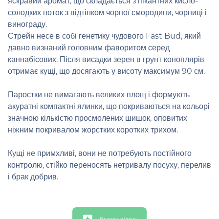
яскравий аромат, що складається з пікантних кисло-
солодких ноток з відтінком чорної смородини, чорниці і
винограду.
Стрейн несе в собі генетику чудового Fast Bud, який
давно визнаний головним фаворитом серед
каннабісових. Після висадки зерен в грунт коноплярів
отримає кущі, що досягають у висоту максимум 90 см.
Паростки не вимагають великих площ і формують
акуратні компактні ялинки, що покриваються на кольорі
значною кількістю просмолених шишок, оповитих
ніжним покривалом жорстких коротких трихом.
Кущі не примхливі, вони не потребують постійного
контролю, стійко переносять нетривалу посуху, перелив
і брак добрив.