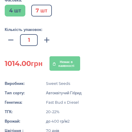
Фасовка:
4 шт
7 шт
Кількість упаковок:
1014.00грн
Немає в
наявності
Виробник:
Sweet Seeds
Тип сорту:
Автоквітучий Гібрид
Генетика:
Fast Bud x Diesel
ТГК:
20-22%
Врожай:
до 400 гр/м2
Цвітіння :
70 днів