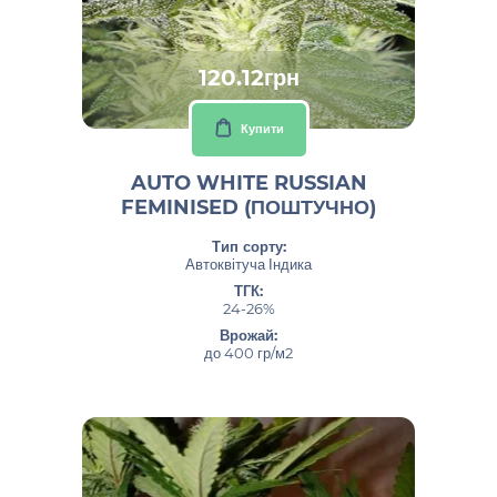
120.12грн
Купити
AUTO WHITE RUSSIAN
FEMINISED (ПОШТУЧНО)
Тип сорту:
Автоквітуча Індика
ТГК:
24-26%
Врожай:
до 400 гр/м2