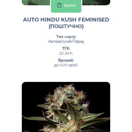
Купити
AUTO HINDU KUSH FEMINISED
(ПОШТУЧНО)
Тип сорту:
Автоквітучий Гібрид
ТГК:
22-24%
Врожай:
до 400 гр/м2