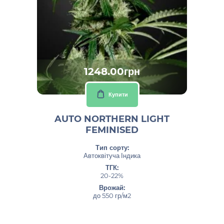
1248.00грн
Купити
AUTO NORTHERN LIGHT
FEMINISED
Тип сорту:
Автоквітуча Індика
ТГК:
20-22%
Врожай:
до 550 гр/м2