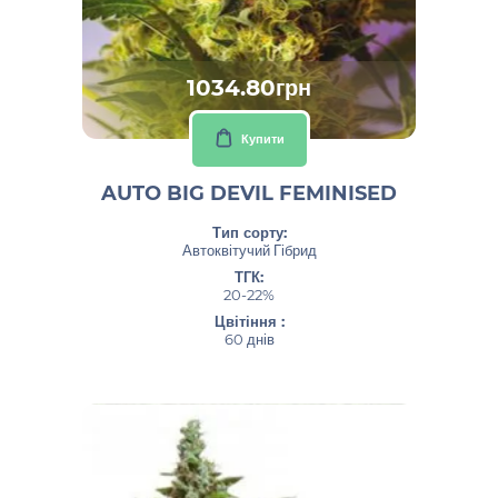
1034.80грн
Купити
AUTO BIG DEVIL FEMINISED
Тип сорту:
Автоквітучий Гібрид
ТГК:
20-22%
Цвітіння :
60 днів