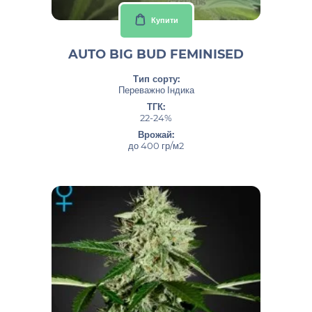
Купити
AUTO BIG BUD FEMINISED
Тип сорту:
Переважно Індика
ТГК:
22-24%
Врожай:
до 400 гр/м2