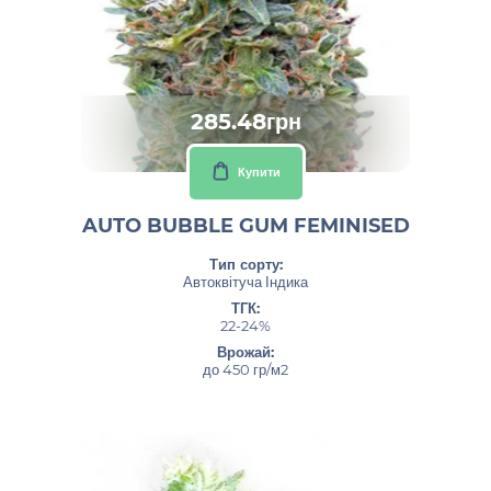
285.48грн
Купити
AUTO BUBBLE GUM FEMINISED
Тип сорту:
Автоквітуча Індика
ТГК:
22-24%
Врожай:
до 450 гр/м2