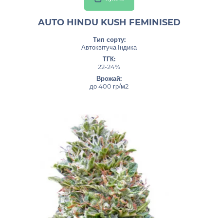
AUTO HINDU KUSH FEMINISED
Тип сорту:
Автоквітуча Індика
ТГК:
22-24%
Врожай:
до 400 гр/м2