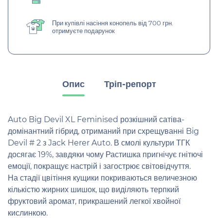
При купівлі насіння конопель від 700 грн.
отримуєте подарунок
Опис
Тріп-репорт
Auto Big Devil XL Feminised розкішний сатіва-
домінантний гібрид, отриманий при схрещуванні Big
Devil # 2 з Jack Herer Auto. В смолі культури ТГК
досягає 19%, завдяки чому Растишка пригнічує гнітючі
емоції, покращує настрій і загострює світовідчуття.
На стадії цвітіння кущики покриваються величезною
кількістю жирних шишок, що виділяють терпкий
фруктовий аромат, прикрашений легкої хвойної
кислинкою.