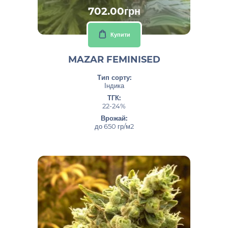
702.00грн
Купити
MAZAR FEMINISED
Тип сорту:
Індика
ТГК:
22-24%
Врожай:
до 650 гр/м2