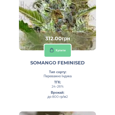
312.00грн
Купити
SOMANGO FEMINISED
Тип сорту:
Переважно Індика
ТГК:
24-26%
Врожай:
до 800 гр/м2