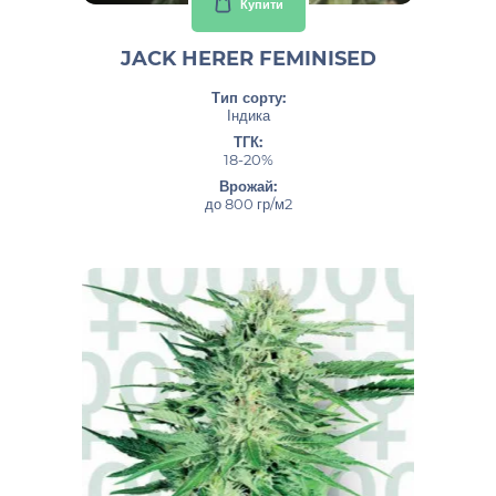
Купити
JACK HERER FEMINISED
Тип сорту:
Індика
ТГК:
18-20%
Врожай:
до 800 гр/м2