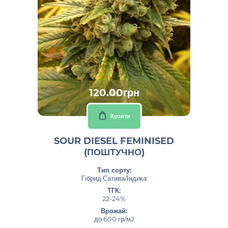
120.00грн
Купити
SOUR DIESEL FEMINISED
(ПОШТУЧНО)
Тип сорту:
Гібрид Сатива/Індика
ТГК:
22-24%
Врожай:
до 600 гр/м2