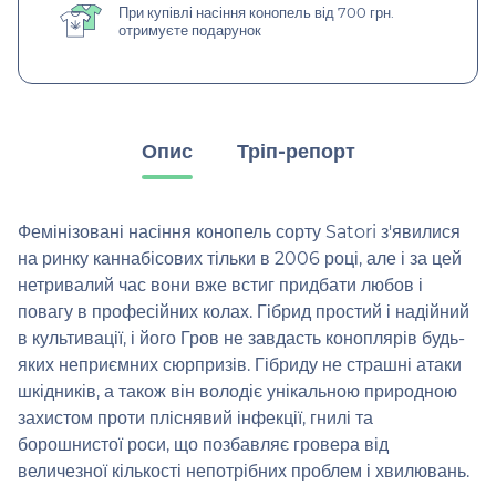
При купівлі насіння конопель від 700 грн.
отримуєте подарунок
Опис
Тріп-репорт
Фемінізовані насіння конопель сорту Satori з'явилися
на ринку каннабісових тільки в 2006 році, але і за цей
нетривалий час вони вже встиг придбати любов і
повагу в професійних колах. Гібрид простий і надійний
в культивації, і його Гров не завдасть коноплярів будь-
яких неприємних сюрпризів. Гібриду не страшні атаки
шкідників, а також він володіє унікальною природною
захистом проти пліснявий інфекції, гнилі та
борошнистої роси, що позбавляє гровера від
величезної кількості непотрібних проблем і хвилювань.