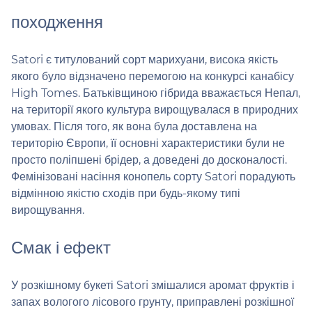
походження
Satori є титулований сорт марихуани, висока якість
якого було відзначено перемогою на конкурсі канабісу
High Tomes. Батьківщиною гібрида вважається Непал,
на території якого культура вирощувалася в природних
умовах. Після того, як вона була доставлена ​​на
територію Європи, її основні характеристики були не
просто поліпшені брідер, а доведені до досконалості.
Фемінізовані насіння конопель сорту Satori порадують
відмінною якістю сходів при будь-якому типі
вирощування.
Смак і ефект
У розкішному букеті Satori змішалися аромат фруктів і
запах вологого лісового грунту, приправлені розкішної