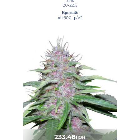
20-22%
Врожай:
до 600 гр/м2
233.48грн