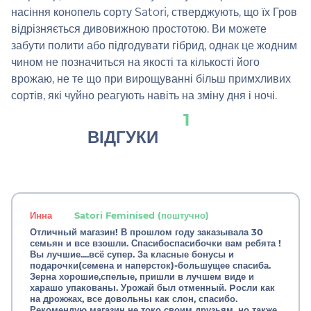
насіння конопель сорту Satori, стверджують, що їх Гров
відрізняється дивовижною простотою. Ви можете
забути полити або підгодувати гібрид, однак це жодним
чином не позначиться на якості та кількості його
врожаю, не те що при вирощуванні більш примхливих
сортів, які чуйно реагують навіть на зміну дня і ночі.
1
ВІДГУКИ
Инна
Satori Feminised (поштучно)
Отличньıй магазин! В прошлом году заказывала 30
семьян и все взошли. Спасибоспасибочки вам ребята !
Вы лучшие....всё супер. За класные бонусы и
подарочки(семена и наперсток)-большущее спасиба.
Зерна хорошие,спельıе, пришли в лучшем виде и
харашо упакованьı. Урожай был отменный. Pосли как
на дрожжах, все довольньı как слон, спасибо.
Рекомендую магазин не токо своим друзьям, но также