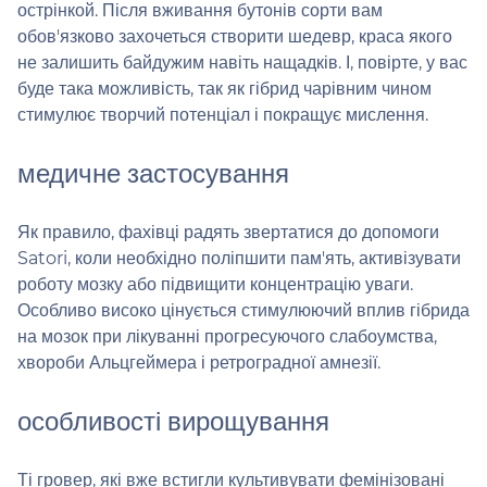
острінкой. Після вживання бутонів сорти вам
обов'язково захочеться створити шедевр, краса якого
не залишить байдужим навіть нащадків. І, повірте, у вас
буде така можливість, так як гібрид чарівним чином
стимулює творчий потенціал і покращує мислення.
медичне застосування
Як правило, фахівці радять звертатися до допомоги
Satori, коли необхідно поліпшити пам'ять, активізувати
роботу мозку або підвищити концентрацію уваги.
Особливо високо цінується стимулюючий вплив гібрида
на мозок при лікуванні прогресуючого слабоумства,
хвороби Альцгеймера і ретроградної амнезії.
особливості вирощування
Ті гровер, які вже встигли культивувати фемінізовані