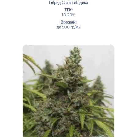
Гібрид Сатива/Індика
ТГК:
18-20%
Врожай:
до 500 гр/м2