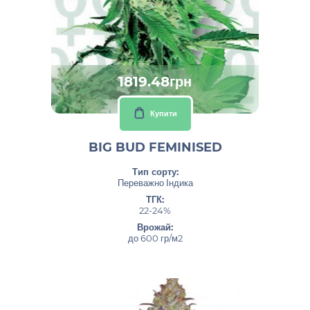
1819.48грн
Купити
BIG BUD FEMINISED
Тип сорту:
Переважно Індика
ТГК:
22-24%
Врожай:
до 600 гр/м2