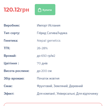
120.12грн
Купити
Виробник:
Импорт Испания
Тип сорту:
Гібрид Сатива/Індика
Генетика:
Nepal genetics
ТГК:
26-28%
Врожай:
до 650 гр/м2
Цвітіння :
70 днів
Висота рослини:
до 200 см.
Збір врожаю:
Початок жовтня
Смак:
Фруктовий, Земляний, Деревний
Эфект:
Для компанії, Універсальні, Для відпочинку