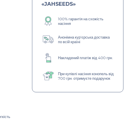
«JAHSEEDS»
100% гарантія на схожість
насіння
Анонімна кур'єрська доставка
по всій країні
Накладений платіж від 400 грн.
При купівлі насіння конопель від
700 грн. отримуєте подарунок
гкість