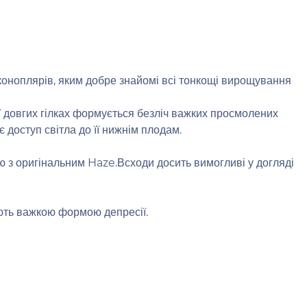
 коноплярів, яким добре знайомі всі тонкощі вирощування
її довгих гілках формується безліч важких просмолених
 доступ світла до її нижнім плодам.
 з оригінальним Haze.Всходи досить вимогливі у догляді
ють важкою формою депресії.