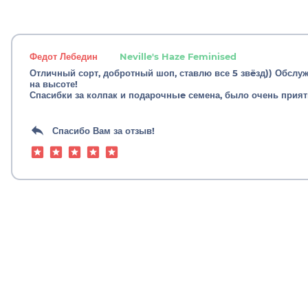
Федот Лебедин
Neville's Haze Feminised
Отличный сорт, добротный шоп, ставлю все 5 звëзд)) Обслуж
на высоте!
Спасибки за колпак и подарочньıe семена, было очень приятн
Спасибо Вам за отзыв!