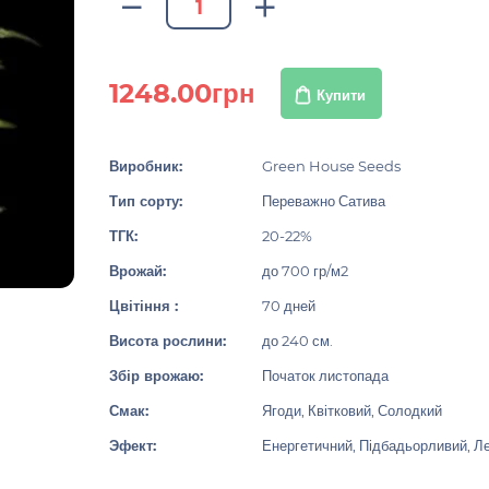
1248.00грн
Купити
Виробник:
Green House Seeds
Тип сорту:
Переважно Сатива
ТГК:
20-22%
Врожай:
до 700 гр/м2
Цвітіння :
70 дней
Висота рослини:
до 240 см.
Збір врожаю:
Початок листопада
Смак:
Ягоди, Квітковий, Солодкий
Эфект:
Енергетичний, Підбадьорливий, Ле