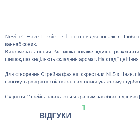
Neville's Haze Feminised - сорт не для новачків. Прибо
каннабісових.
Витончена сатівная Растишка покаже відмінні результати 
шишок, що виділяють складний аромат. На стадії цвітіння 
Для створення Стрейна фахівці схрестили NL5 з Haze, пі
і зможуть розкрити сой потенціал тільки уважному і турб
Суцвіття Стрейна вважаються кращим засобом від шизофр
1
ВІДГУКИ