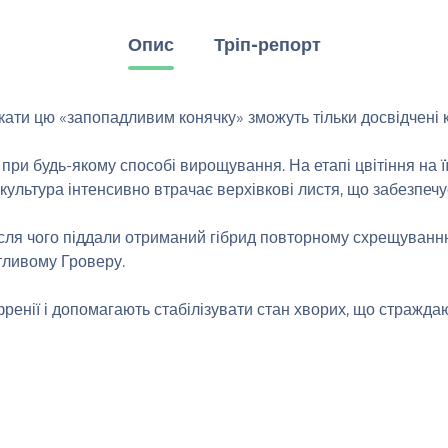
Опис
Тріп-репорт
ркати цю «запопадливим конячку» зможуть тільки досвідчені
при будь-якому способі вирощування. На етапі цвітіння на 
культура інтенсивно втрачає верхівкові листя, що забезпечує
сля чого піддали отриманий гібрид повторному схрещуванню
отливому Гроверу.
енії і допомагають стабілізувати стан хворих, що стражда