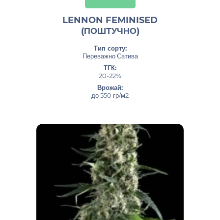
LENNON FEMINISED
(ПОШТУЧНО)
Тип сорту:
Переважно Сатива
ТГК:
20-22%
Врожай:
до 550 гр/м2