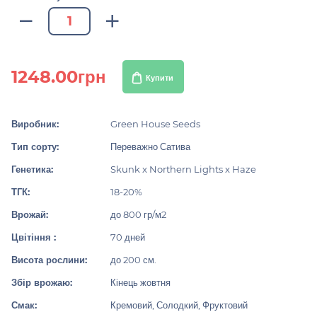
1248.00грн
Купити
Виробник:
Green House Seeds
Тип сорту:
Переважно Сатива
Генетика:
Skunk x Northern Lights x Haze
ТГК:
18-20%
Врожай:
до 800 гр/м2
Цвітіння :
70 дней
Висота рослини:
до 200 см.
Збір врожаю:
Кінець жовтня
Смак:
Кремовий, Солодкий, Фруктовий