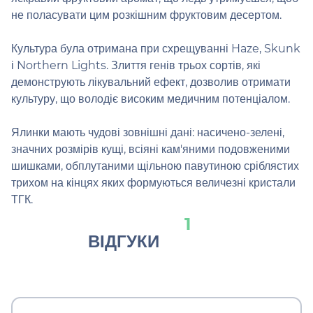
не поласувати цим розкішним фруктовим десертом.
Культура була отримана при схрещуванні Haze, Skunk
і Northern Lights. Злиття генів трьох сортів, які
демонструють лікувальний ефект, дозволив отримати
культуру, що володіє високим медичним потенціалом.
Ялинки мають чудові зовнішні дані: насичено-зелені,
значних розмірів кущі, всіяні кам'яними подовженими
шишками, обплутаними щільною павутиною сріблястих
трихом на кінцях яких формуються величезні кристали
ТГК.
1
ВІДГУКИ