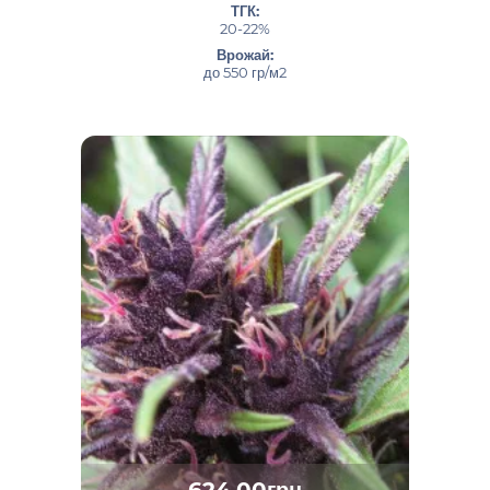
ТГК:
20-22%
Врожай:
до 550 гр/м2
624.00грн