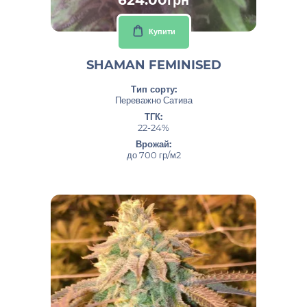
Купити
SHAMAN FEMINISED
Тип сорту:
Переважно Сатива
ТГК:
22-24%
Врожай:
до 700 гр/м2