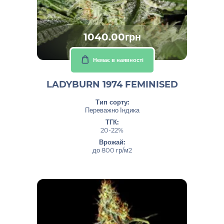
1040.00грн
Немає в наявності
LADYBURN 1974 FEMINISED
Тип сорту:
Переважно Індика
ТГК:
20-22%
Врожай:
до 800 гр/м2