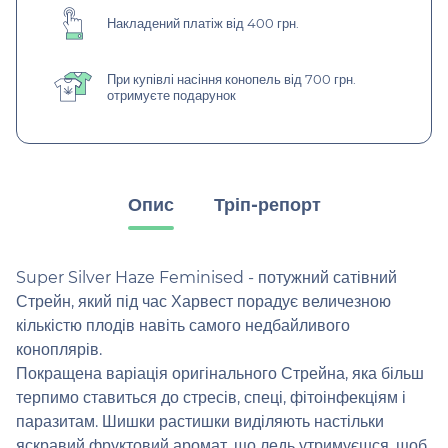
Накладений платіж від 400 грн.
При купівлі насіння конопель від 700 грн.
отримуєте подарунок
Опис
Тріп-репорт
Super Silver Haze Feminised - потужний сатівний
Стрейн, який під час Харвест порадує величезною
кількістю плодів навіть самого недбайливого
коноплярів.
Покращена варіація оригінального Стрейна, яка більш
терпимо ставиться до стресів, спеці, фітоінфекціям і
паразитам. Шишки растишки виділяють настільки
яскравий фруктовий аромат, що ледь утримуєшся, щоб