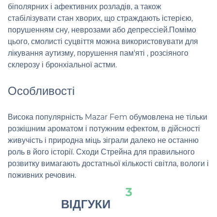
біполярних і афективних розладів, а також
стабілізувати стан хворих, що страждають істерією,
порушенням сну, неврозами або депрессіей.Помімо
цього, смолисті суцвіття можна використовувати для
лікування аутизму, порушення пам'яті , розсіяного
склерозу і бронхіальної астми.
Особливості
Висока популярність Mazar Fem обумовлена ​​не тільки
розкішним ароматом і потужним ефектом, в дійсності
живучість і природна міць зіграли далеко не останню
роль в його історії. Сходи Стрейна для правильного
розвитку вимагають достатньої кількості світла, вологи і
поживних речовин.
3
ВІДГУКИ