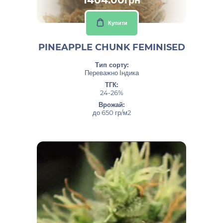
Купити
PINEAPPLE CHUNK FEMINISED
Тип сорту:
Переважно Індика
ТГК:
24-26%
Врожай:
до 650 гр/м2