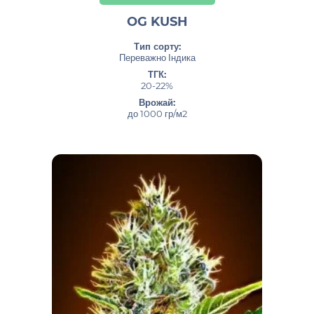
OG KUSH
Тип сорту:
Переважно Індика
ТГК:
20-22%
Врожай:
до 1000 гр/м2