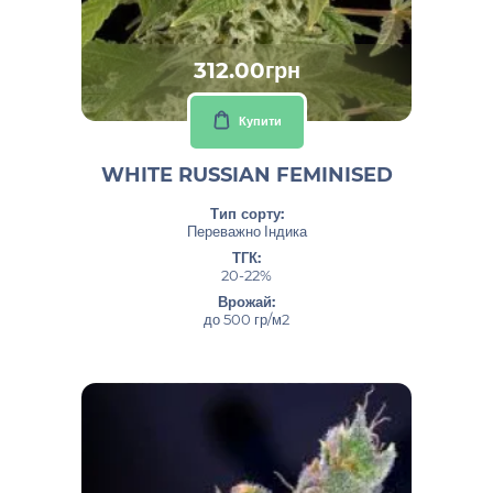
312.00грн
Купити
WHITE RUSSIAN FEMINISED
Тип сорту:
Переважно Індика
ТГК:
20-22%
Врожай:
до 500 гр/м2