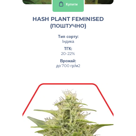
Купити
HASH PLANT FEMINISED
(ПОШТУЧНО)
Тип сорту:
Індика
ТГК:
20-22%
Врожай:
до 700 гр/м2