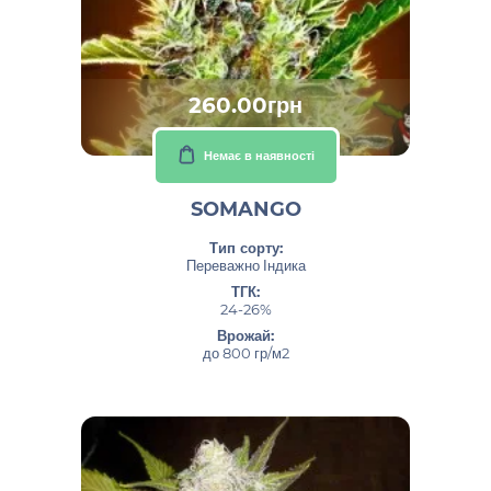
260.00грн
Немає в наявності
SOMANGO
Тип сорту:
Переважно Індика
ТГК:
24-26%
Врожай:
до 800 гр/м2