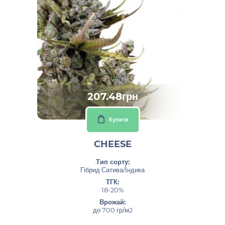
207.48грн
Купити
CHEESE
Тип сорту:
Гібрид Сатива/Індика
ТГК:
18-20%
Врожай:
до 700 гр/м2