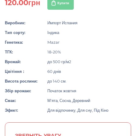
120.00грн
Купити
Виробник:
Импорт Испания
Тип сорту:
Індика
Генетика:
Mazar
ТГК:
18-20%
Врожай:
до 500 гр/м2
Цвітіння :
60 днів
Висота рослини:
до 140 см.
Збір врожаю:
Початок жовтня
Смак:
М'ята, Сосна, Деревний
Эфект:
Для відпочинку, Для сну, Під Кіно
ЗВЕРНІТЬ УВАГУ