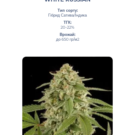
Тип сорту:
Гібрид Сатива/Індика
ТГК:
20-22%
Врожай:
до 650 гр/м2