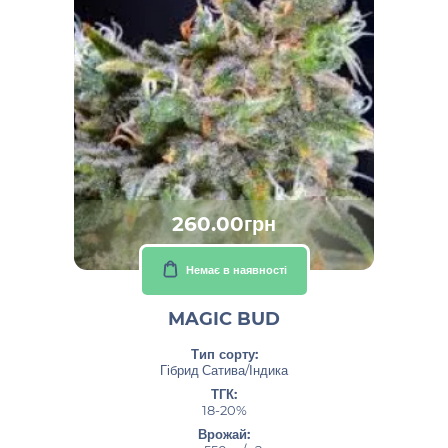
260.00грн
Немає в наявності
MAGIC BUD
Тип сорту:
Гібрид Сатива/Індика
ТГК:
18-20%
Врожай: