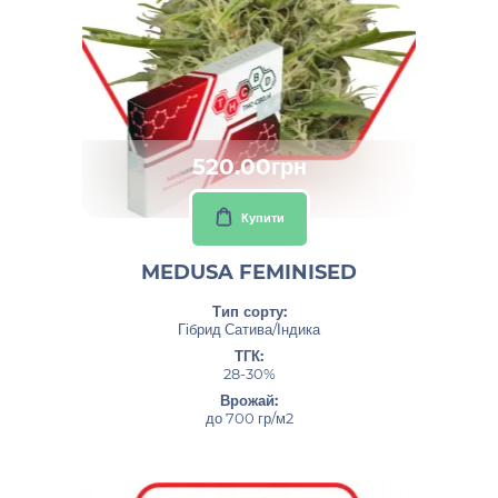
520.00грн
Купити
MEDUSA FEMINISED
Тип сорту:
Гібрид Сатива/Індика
ТГК:
28-30%
Врожай:
до 700 гр/м2