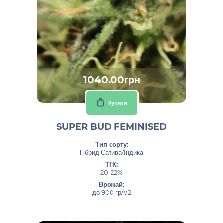
1040.00грн
Купити
SUPER BUD FEMINISED
Тип сорту:
Гібрид Сатива/Індика
ТГК:
20-22%
Врожай:
до 900 гр/м2