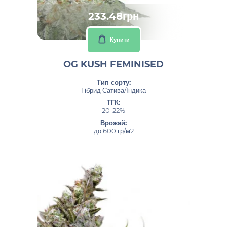
233.48грн
Купити
OG KUSH FEMINISED
Тип сорту:
Гібрид Сатива/Індика
ТГК:
20-22%
Врожай:
до 600 гр/м2