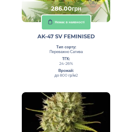
286.00грн
Немає в наявності
AK-47 SV FEMINISED
Тип сорту:
Переважно Сатива
ТГК:
24-26%
Врожай:
до 800 гр/м2