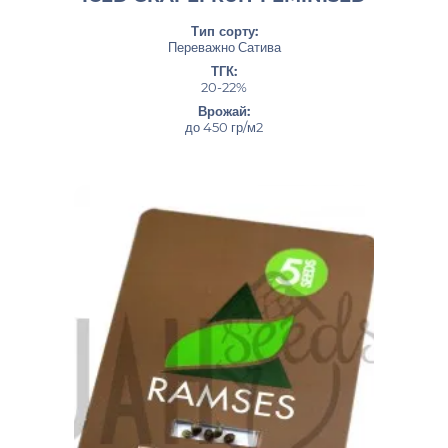
Тип сорту:
Переважно Сатива
ТГК:
20-22%
Врожай:
до 450 гр/м2