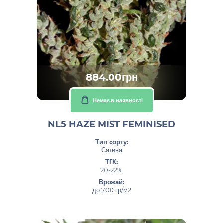
884.00грн
Немає в наявності
NL5 HAZE MIST FEMINISED
Тип сорту:
Сатива
ТГК:
20-22%
Врожай:
до 700 гр/м2