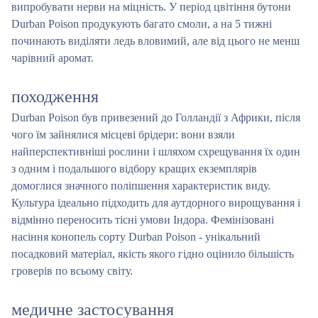
випробувати нерви на міцність. У період цвітіння бутони
Durban Poison продукують багато смоли, а на 5 тижні
починають виділяти ледь вловимий, але від цього не менш
чарівний аромат.
походження
Durban Poison був привезений до Голландії з Африки, після
чого їм зайнялися місцеві брідери: вони взяли
найперспективніші рослини і шляхом схрещування їх один
з одним і подальшого відбору кращих екземплярів
домоглися значного поліпшення характеристик виду.
Культура ідеально підходить для аутдорного вирощування і
відмінно переносить тісні умови Індора. Фемінізовані
насіння конопель сорту Durban Poison - унікальний
посадковий матеріал, якість якого гідно оцінило більшість
гроверів по всьому світу.
медичне застосування