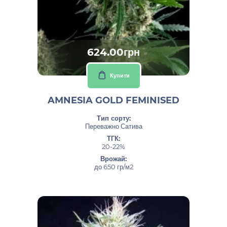
624.00грн
Купити
AMNESIA GOLD FEMINISED
Тип сорту:
Переважно Сатива
ТГК:
20-22%
Врожай:
до 650 гр/м2