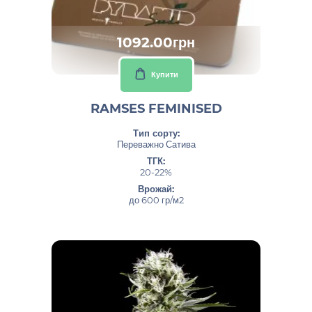
1092.00грн
Купити
RAMSES FEMINISED
Тип сорту:
Переважно Сатива
ТГК:
20-22%
Врожай:
до 600 гр/м2