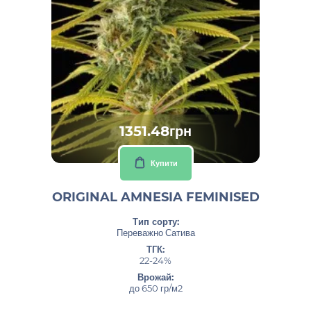
1351.48грн
Купити
ORIGINAL AMNESIA FEMINISED
Тип сорту:
Переважно Сатива
ТГК:
22-24%
Врожай:
до 650 гр/м2