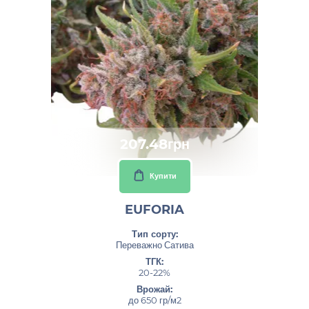
207.48грн
Купити
EUFORIA
Тип сорту:
Переважно Сатива
ТГК:
20-22%
Врожай:
до 650 гр/м2