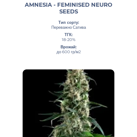
AMNESIA - FEMINISED NEURO
SEEDS
Тип сорту:
Переважно Сатива
ТГК:
18-20%
Врожай:
до 600 гр/м2