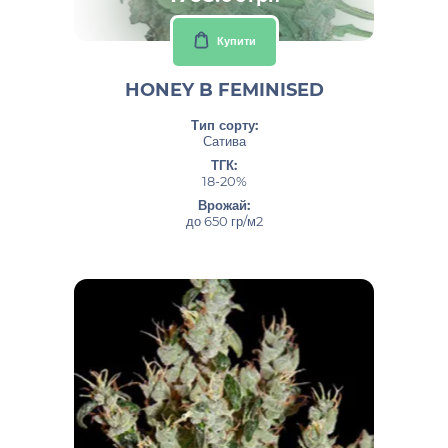
Купити
HONEY B FEMINISED
Тип сорту:
Сатива
ТГК:
18-20%
Врожай:
до 650 гр/м2