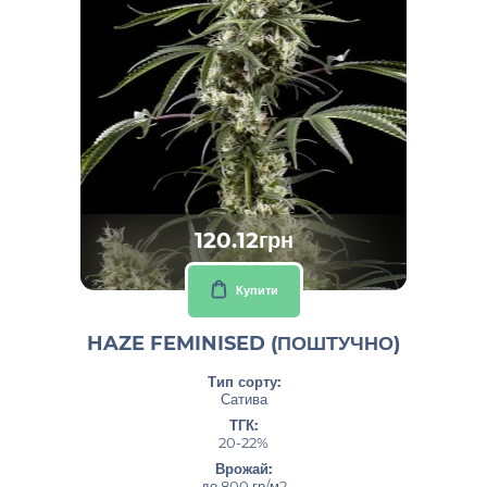
120.12грн
Купити
HAZE FEMINISED (ПОШТУЧНО)
Тип сорту:
Сатива
ТГК:
20-22%
Врожай:
до 800 гр/м2