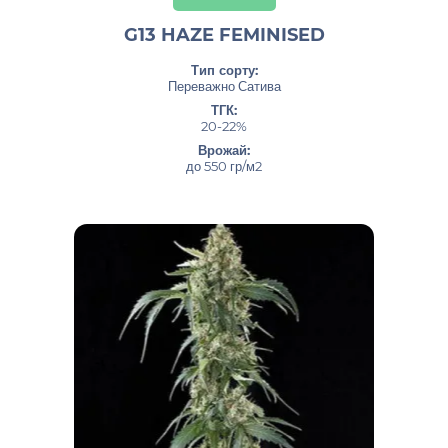
G13 HAZE FEMINISED
Тип сорту:
Переважно Сатива
ТГК:
20-22%
Врожай:
до 550 гр/м2