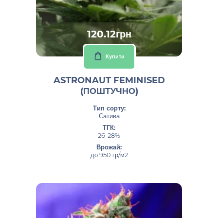
120.12грн
Купити
ASTRONAUT FEMINISED
(ПОШТУЧНО)
Тип сорту:
Сатива
ТГК:
26-28%
Врожай:
до 950 гр/м2