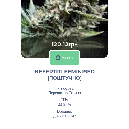
120.12грн
Купити
NEFERTITI FEMINISED
(ПОШТУЧНО)
Тип сорту:
Переважно Сатива
ТГК:
22-24%
Врожай:
до 800 гр/м2