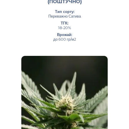
(ПОШТУЧНО)
Тип сорту:
Переважно Сатива
ТГК:
18-20%
Врожай:
до 600 гр/м2