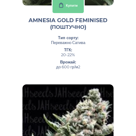
Купити
AMNESIA GOLD FEMINISED
(ПОШТУЧНО)
Тип сорту:
Переважно Сатива
ТГК:
20-22%
Врожай:
до 600 гр/м2