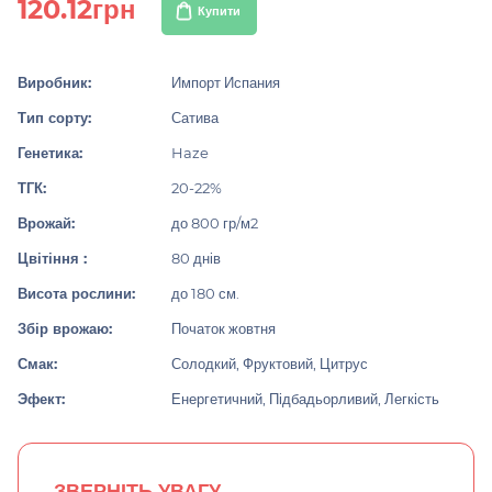
120.12грн
Купити
Виробник:
Импорт Испания
Тип сорту:
Сатива
Генетика:
Haze
ТГК:
20-22%
Врожай:
до 800 гр/м2
Цвітіння :
80 днів
Висота рослини:
до 180 см.
Збір врожаю:
Початок жовтня
Смак:
Солодкий, Фруктовий, Цитрус
Эфект:
Енергетичний, Підбадьорливий, Легкість
ЗВЕРНІТЬ УВАГУ