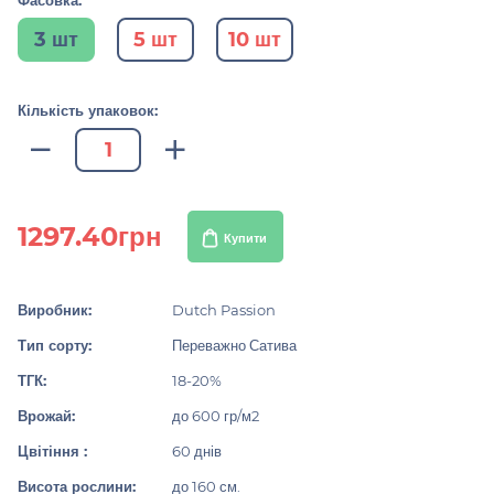
Фасовка:
3 шт
5 шт
10 шт
Кількість упаковок:
1297.40грн
Купити
Виробник:
Dutch Passion
Тип сорту:
Переважно Сатива
ТГК:
18-20%
Врожай:
до 600 гр/м2
Цвітіння :
60 днів
Висота рослини:
до 160 см.