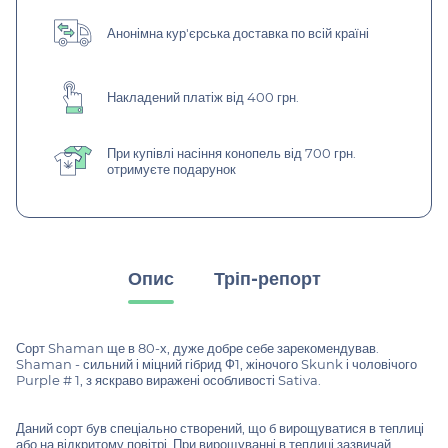
Анонімна кур'єрська доставка по всій країні
Накладений платіж від 400 грн.
При купівлі насіння конопель від 700 грн.
отримуєте подарунок
Опис
Тріп-репорт
Сорт Shaman ще в 80-х, дуже добре себе зарекомендував.
Shaman - сильний і міцний гібрид Ф1, жіночого Skunk і чоловічого
Purple # 1, з яскраво виражені особливості Sativa.
Даний сорт був спеціально створений, що б вирощуватися в теплиці
або на відкритому повітрі. При вирощуванні в теплиці зазвичай