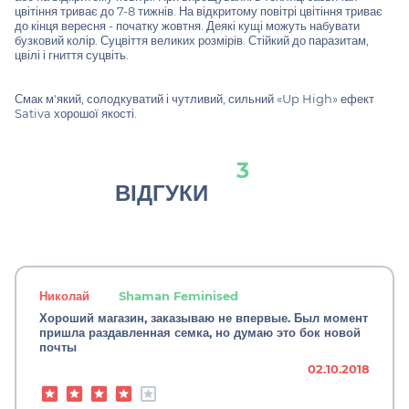
цвітіння триває до 7-8 тижнів. На відкритому повітрі цвітіння триває
до кінця вересня - початку жовтня. Деякі кущі можуть набувати
бузковий колір. Суцвіття великих розмірів. Стійкий до паразитам,
цвілі і гниття суцвіть.
Смак м'який, солодкуватий і чутливий, сильний «Up High» ефект
Sativa хорошої якості.
3
ВІДГУКИ
Николай
Shaman Feminised
Хороший магазин, заказываю не впервые. Был момент
пришла раздавленная семка, но думаю это бок новой
почты
02.10.2018