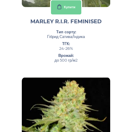
Купити
MARLEY R.I.R. FEMINISED
Тип сорту:
Гібрид Сатива/Індика
ТГК:
24-26%
Врожай:
до 500 гр/м2