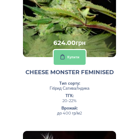
624.00грн
Купити
CHEESE MONSTER FEMINISED
Тип сорту:
Гібрид Сатива/Індика
ТГК:
20-22%
Врожай:
до 400 гр/м2