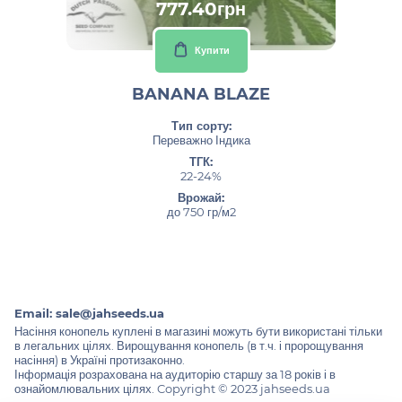
777.40грн
Купити
BANANA BLAZE
Тип сорту:
Переважно Індика
ТГК:
22-24%
Врожай:
до 750 гр/м2
Email:
sale@jahseeds.ua
Насіння конопель куплені в магазині можуть бути використані тільки
в легальних цілях. Вирощування конопель (в т.ч. і пророщування
насіння) в Україні протизаконно.
Інформація розрахована на аудиторію старшу за 18 років і в
ознайомлювальних цілях. Copyright © 2023 jahseeds.ua