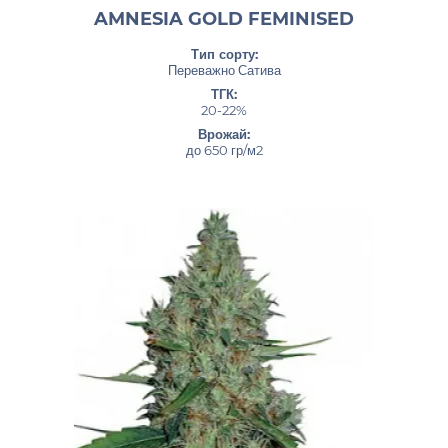
AMNESIA GOLD FEMINISED
Тип сорту:
Переважно Сатива
ТГК:
20-22%
Врожай:
до 650 гр/м2