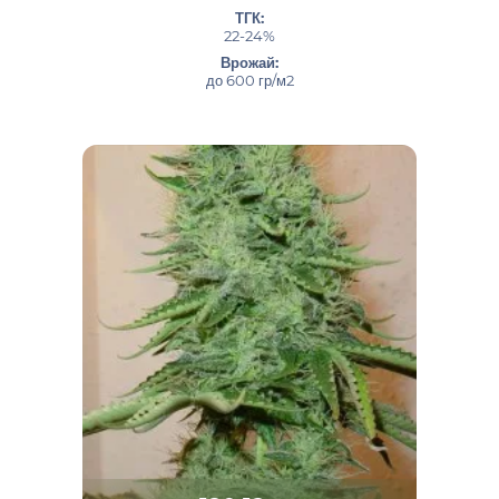
ТГК:
22-24%
Врожай:
до 600 гр/м2