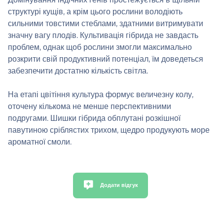
структурі кущів, а крім цього рослини володіють
сильними товстими стеблами, здатними витримувати
значну вагу плодів. Культивація гібрида не завдасть
проблем, однак щоб рослини змогли максимально
розкрити свій продуктивний потенціал, їм доведеться
забезпечити достатню кількість світла.
На етапі цвітіння культура формує величезну колу,
оточену кількома не менше перспективними
подругами. Шишки гібрида обплутані розкішної
павутиною сріблястих трихом, щедро продукують море
ароматної смоли.
Додати відгук