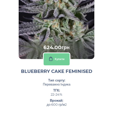
624.00грн
Купити
BLUEBERRY CAKE FEMINISED
Тип сорту:
Переважно Індика
ТГК:
22-24%
Врожай:
до 600 гр/м2