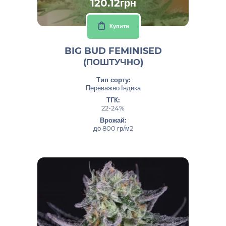
120.12грн
Купити
BIG BUD FEMINISED
(ПОШТУЧНО)
Тип сорту:
Переважно Індика
ТГК:
22-24%
Врожай:
до 800 гр/м2