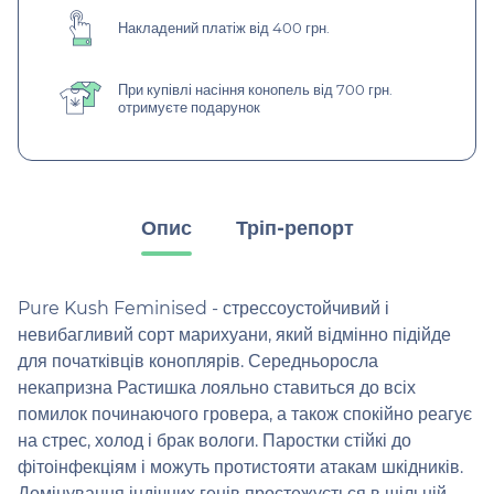
Накладений платіж від 400 грн.
При купівлі насіння конопель від 700 грн.
отримуєте подарунок
Опис
Тріп-репорт
Pure Kush Feminised - стрессоустойчивий і
невибагливий сорт марихуани, який відмінно підійде
для початківців коноплярів. Середньоросла
некапризна Растишка лояльно ставиться до всіх
помилок починаючого гровера, а також спокійно реагує
на стрес, холод і брак вологи. Паростки стійкі до
фітоінфекціям і можуть протистояти атакам шкідників.
Домінування індічних генів простежується в щільній