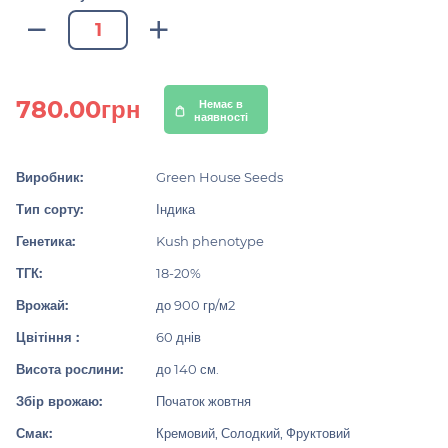
780.00грн
Немає в
наявності
Виробник:
Green House Seeds
Тип сорту:
Індика
Генетика:
Kush phenotype
ТГК:
18-20%
Врожай:
до 900 гр/м2
Цвітіння :
60 днів
Висота рослини:
до 140 см.
Збір врожаю:
Початок жовтня
Смак:
Кремовий, Солодкий, Фруктовий