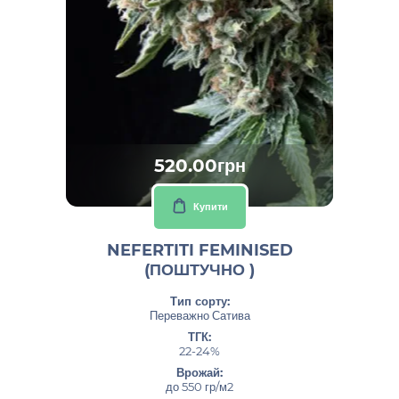
520.00грн
Купити
NEFERTITI FEMINISED
(ПОШТУЧНО )
Тип сорту:
Переважно Сатива
ТГК:
22-24%
Врожай:
до 550 гр/м2