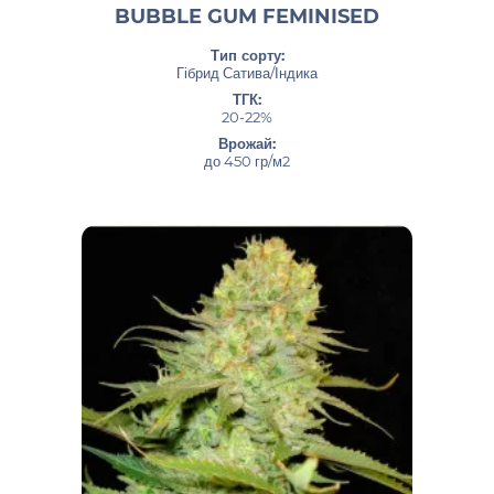
BUBBLE GUM FEMINISED
Тип сорту:
Гібрид Сатива/Індика
ТГК:
20-22%
Врожай:
до 450 гр/м2