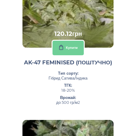
120.12грн
Купити
AK-47 FEMINISED (ПОШТУЧНО)
Тип сорту:
Гібрид Сатива/Індика
ТГК:
18-20%
Врожай:
до 500 гр/м2