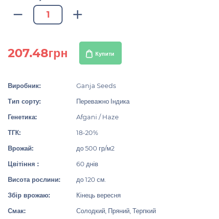
207.48грн
Купити
Виробник:
Ganja Seeds
Тип сорту:
Переважно Індика
Генетика:
Afgani / Haze
ТГК:
18-20%
Врожай:
до 500 гр/м2
Цвітіння :
60 днів
Висота рослини:
до 120 см.
Збір врожаю:
Кінець вересня
Смак:
Солодкий, Пряний, Терпкий