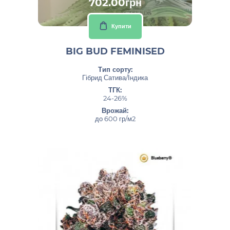
702.00грн
Купити
BIG BUD FEMINISED
Тип сорту:
Гібрид Сатива/Індика
ТГК:
24-26%
Врожай:
до 600 гр/м2