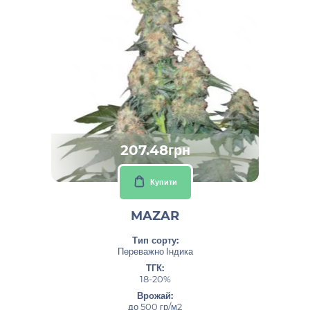
207.48грн
Купити
MAZAR
Тип сорту:
Переважно Індика
ТГК:
18-20%
Врожай:
до 500 гр/м2