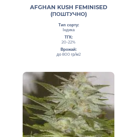
AFGHAN KUSH FEMINISED
(ПОШТУЧНО)
Тип сорту:
Індика
ТГК:
20-22%
Врожай:
до 800 гр/м2