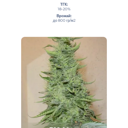
ТГК:
18-20%
Врожай:
до 800 гр/м2