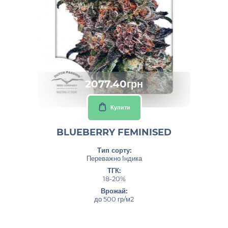
2077.40грн
Купити
BLUEBERRY FEMINISED
Тип сорту:
Переважно Індика
ТГК:
18-20%
Врожай:
до 500 гр/м2