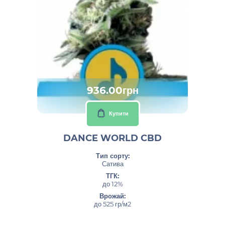
936.00грн
Купити
DANCE WORLD CBD
Тип сорту:
Сатива
ТГК:
до 12%
Врожай:
до 525 гр/м2