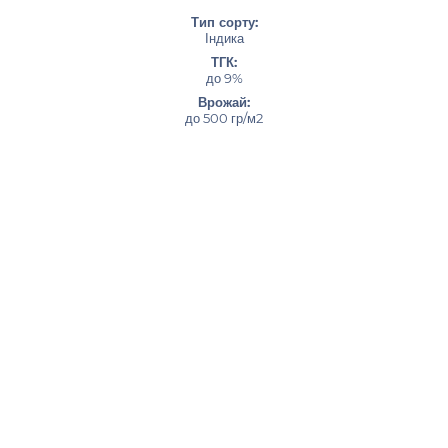
Тип сорту:
Індика
ТГК:
до 9%
Врожай:
до 500 гр/м2