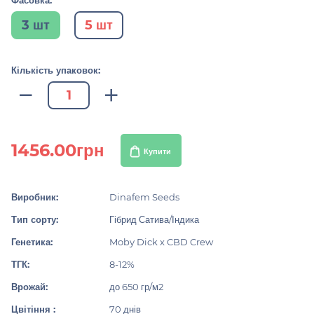
Фасовка:
3 шт
5 шт
Кількість упаковок:
1456.00грн
Купити
Виробник:
Dinafem Seeds
Тип сорту:
Гібрид Сатива/Індика
Генетика:
Moby Dick x CBD Crew
ТГК:
8-12%
Врожай:
до 650 гр/м2
Цвітіння :
70 днів