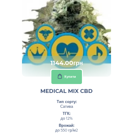
1144.00грн
Купити
MEDICAL MIX CBD
Тип сорту:
Сатива
ТГК:
до 12%
Врожай:
до 550 гр/м2