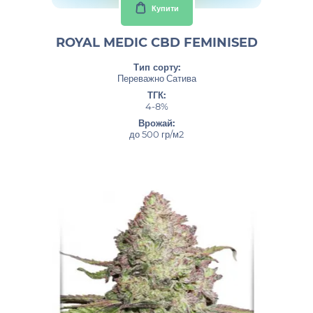
Купити
ROYAL MEDIC CBD FEMINISED
Тип сорту:
Переважно Сатива
ТГК:
4-8%
Врожай:
до 500 гр/м2