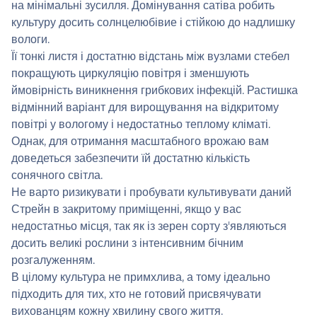
на мінімальні зусилля. Домінування сатіва робить
культуру досить солнцелюбівие і стійкою до надлишку
вологи.
Її тонкі листя і достатню відстань між вузлами стебел
покращують циркуляцію повітря і зменшують
ймовірність виникнення грибкових інфекцій. Растишка
відмінний варіант для вирощування на відкритому
повітрі у вологому і недостатньо теплому кліматі.
Однак, для отримання масштабного врожаю вам
доведеться забезпечити їй достатню кількість
сонячного світла.
Не варто ризикувати і пробувати культивувати даний
Стрейн в закритому приміщенні, якщо у вас
недостатньо місця, так як із зерен сорту з'являються
досить великі рослини з інтенсивним бічним
розгалуженням.
В цілому культура не примхлива, а тому ідеально
підходить для тих, хто не готовий присвячувати
вихованцям кожну хвилину свого життя.