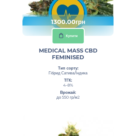
1300.00грн
Купити
MEDICAL MASS CBD
FEMINISED
Тип сорту:
Гібрид Сатива/Індика
ТГК:
4-8%
Врожай:
до 550 гр/м2