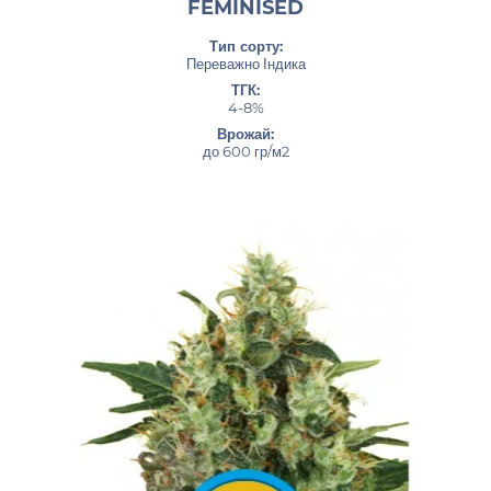
FEMINISED
Тип сорту:
Переважно Індика
ТГК:
4-8%
Врожай:
до 600 гр/м2