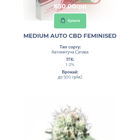
650.00грн
Купити
MEDIUM AUTO CBD FEMINISED
Тип сорту:
Автоквітуча Сатива
ТГК:
1-2%
Врожай:
до 500 гр/м2