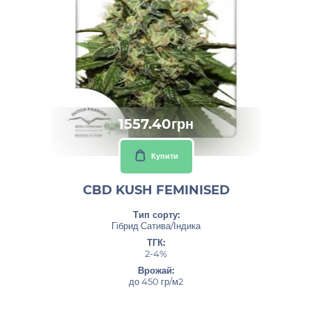
1557.40грн
Купити
CBD KUSH FEMINISED
Тип сорту:
Гібрид Сатива/Індика
ТГК:
2-4%
Врожай:
до 450 гр/м2