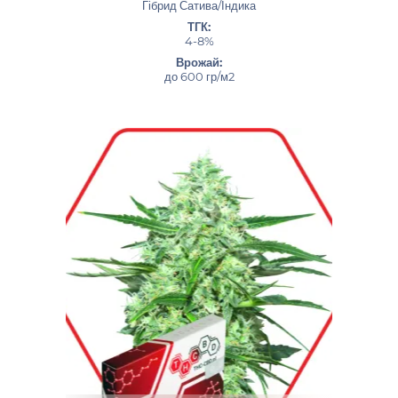
Гібрид Сатива/Індика
ТГК:
4-8%
Врожай:
до 600 гр/м2