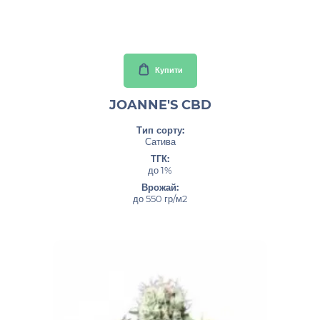
1300.00грн
Купити
JOANNE'S CBD
Тип сорту:
Сатива
ТГК:
до 1%
Врожай:
до 550 гр/м2