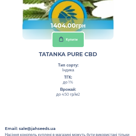
1404.00грн
Купити
TATANKA PURE CBD
Тип сорту:
Індика
ТГК:
до 1%
Врожай:
до 450 гр/м2
Email:
sale@jahseeds.ua
Насіння конопель куплені в магазині можуть бути використані тільки