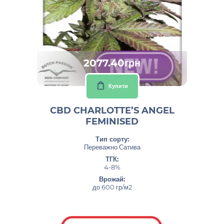
2077.40грн
Купити
CBD CHARLOTTE’S ANGEL
FEMINISED
Тип сорту:
Переважно Сатива
ТГК:
4-8%
Врожай:
до 600 гр/м2