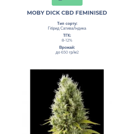
MOBY DICK CBD FEMINISED
Тип сорту:
Гібрид Сатива/Індика
ТГК:
8-12%
Врожай:
до 650 гр/м2