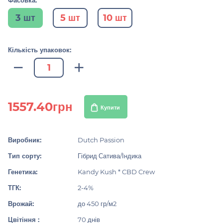
Фасовка:
3 шт
5 шт
10 шт
Кількість упаковок:
1557.40грн
Купити
Виробник:
Dutch Passion
Тип сорту:
Гібрид Сатива/Індика
Генетика:
Kandy Kush * CBD Crew
ТГК:
2-4%
Врожай:
до 450 гр/м2
Цвітіння :
70 днів