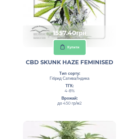
1557.40грн
Купити
CBD SKUNK HAZE FEMINISED
Тип сорту:
Гібрид Сатива/Індика
ТГК:
4-8%
Врожай:
до 450 гр/м2