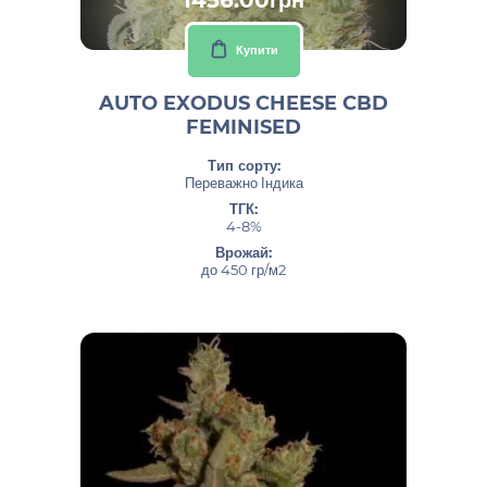
Купити
AUTO EXODUS CHEESE CBD
FEMINISED
Тип сорту:
Переважно Індика
ТГК:
4-8%
Врожай:
до 450 гр/м2