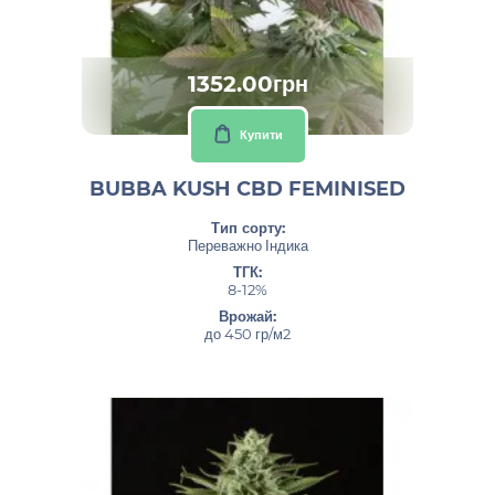
1352.00грн
Купити
BUBBA KUSH CBD FEMINISED
Тип сорту:
Переважно Індика
ТГК:
8-12%
Врожай:
до 450 гр/м2