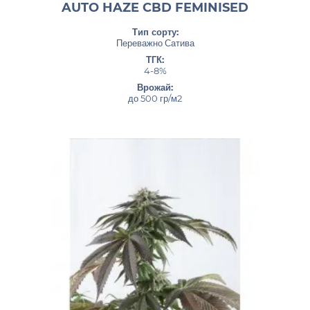
AUTO HAZE CBD FEMINISED
Тип сорту:
Переважно Сатива
ТГК:
4-8%
Врожай:
до 500 гр/м2