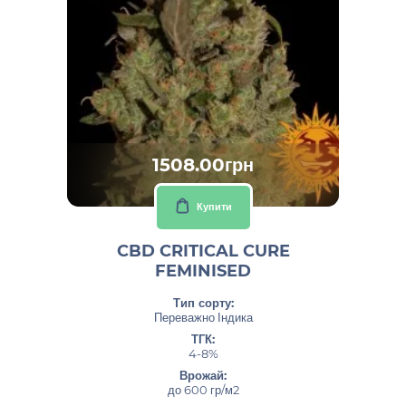
1508.00грн
Купити
CBD CRITICAL CURE
FEMINISED
Тип сорту:
Переважно Індика
ТГК:
4-8%
Врожай:
до 600 гр/м2