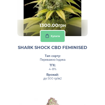
1300.00грн
Купити
SHARK SHOCK CBD FEMINISED
Тип сорту:
Переважно Індика
ТГК:
4-8%
Врожай:
до 500 гр/м2