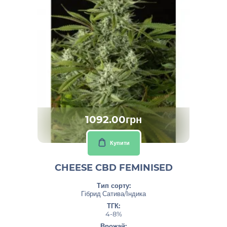
1092.00грн
Купити
CHEESE CBD FEMINISED
Тип сорту:
Гібрид Сатива/Індика
ТГК:
4-8%
Врожай: