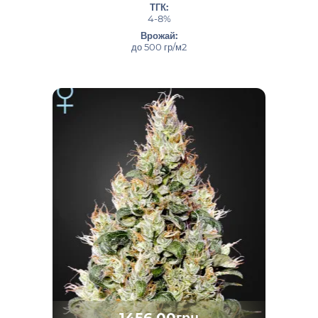
ТГК:
4-8%
Врожай:
до 500 гр/м2
1456.00грн