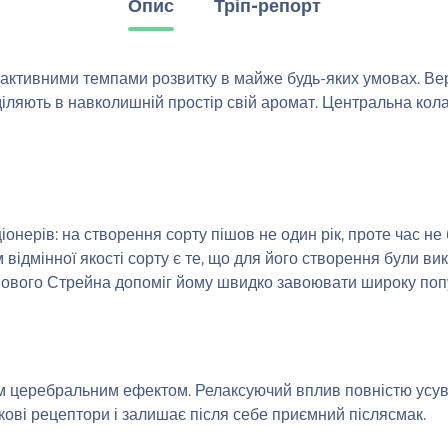
Опис
Тріп-репорт
активними темпами розвитку в майже будь-яких умовах. Ве
діляють в навколишній простір свій аромат. Центральна кол
іонерів: на створення сорту пішов не один рік, проте час н
відмінної якості сорту є те, що для його створення були в
ового Стрейна допоміг йому швидко завоювати широку попу
м церебральним ефектом. Релаксуючий вплив повністю усува
ові рецептори і залишає після себе приємний післясмак.