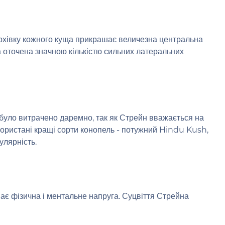
рхівку кожного куща прикрашає величезна центральна
а оточена значною кількістю сильних латеральних
е було витрачено даремно, так як Стрейн вважається на
икористані кращі сорти конопель - потужний Hindu Kush,
лярність.
є фізична і ментальне напруга. Суцвіття Стрейна