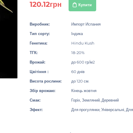
120.12грн
Купити
Виробник:
Импорт Испания
Тип сорту:
Індика
Генетика:
Hindu Kush
ТГК:
18-20%
Врожай:
до 600 гр/м2
Цвітіння :
60 днів
Висота рослини:
до 120 см.
Збір врожаю:
Кінець жовтня
Смак:
Горіх, Земляний, Деревний
Эфект:
Для прогулянки, Універсальні, Для