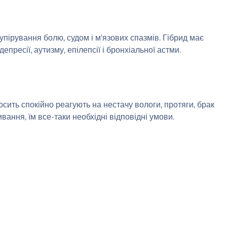
ірування болю, судом і м'язових спазмів. Гібрид має
ресії, аутизму, епілепсії і бронхіальної астми.
ить спокійно реагують на нестачу вологи, протяги, брак
вання, їм все-таки необхідні відповідні умови.