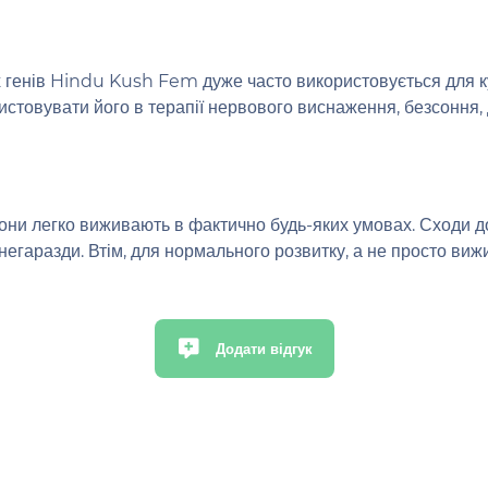
 генів Hindu Kush Fem дуже часто використовується для куп
овувати його в терапії нервового виснаження, безсоння, деп
и легко виживають в фактично будь-яких умовах. Сходи дос
негаразди. Втім, для нормального розвитку, а не просто вижи
Додати відгук