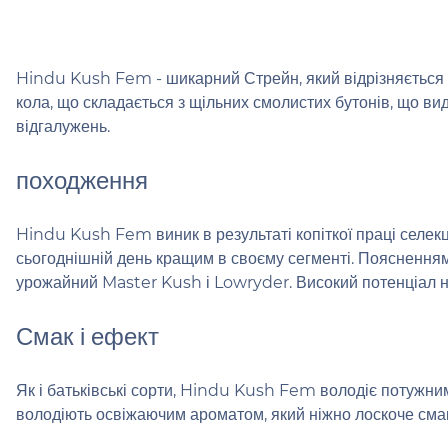
Hindu Kush Fem - шикарний Стрейн, який відрізняється 
кола, що складається з щільних смолистих бутонів, що ви
відгалужень.
походження
Hindu Kush Fem виник в результаті копіткої праці селекц
сьогоднішній день кращим в своєму сегменті. Поясненням 
урожайний Master Kush і Lowryder. Високий потенціал н
Смак і ефект
Як і батьківські сорти, Hindu Kush Fem володіє потужни
володіють освіжаючим ароматом, який ніжно лоскоче смак