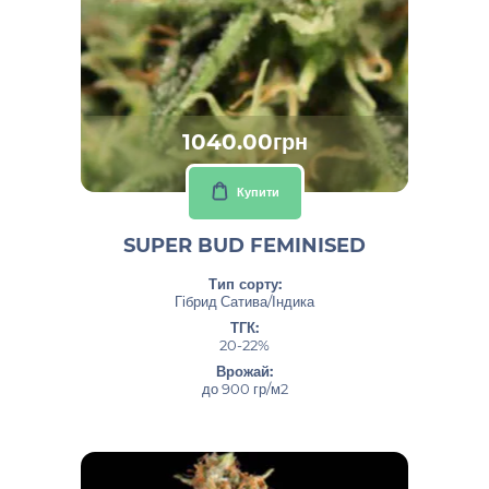
1040.00грн
Купити
SUPER BUD FEMINISED
Тип сорту:
Гібрид Сатива/Індика
ТГК:
20-22%
Врожай:
до 900 гр/м2