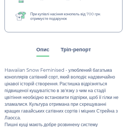
При купівлі насіння конопель від 700 грн.
отримуєте подарунок
Опис
Тріп-репорт
Hawaiian Snow Feminised - улюблений багатьма
коноплярів сатівний сорт, який володіє надзвичайно
цікавої історій створення. Растишка відрізняться
підвищеної кущуватістю в зв'язку з чим на стадії
цвітіння необхідно встановити підпірки, щоб її гілки не
зламалися. Культура отримана при схрещуванні
кращих гавайських сатівних сортів і міцних Стрейна з
Лаосса.
Пишні кущі мають добре розвинену систему