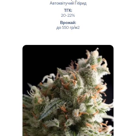
Автоквітучий Гібрид
ТГК:
20-22%
Врожай:
до 550 гр/м2