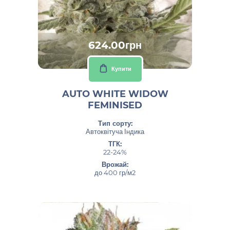
624.00грн
Купити
AUTO WHITE WIDOW
FEMINISED
Тип сорту:
Автоквітуча Індика
ТГК:
22-24%
Врожай:
до 400 гр/м2