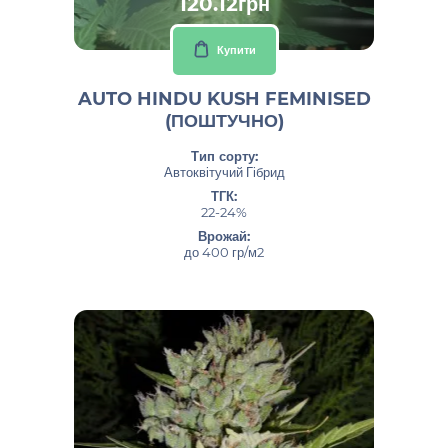
120.12грн
Купити
AUTO HINDU KUSH FEMINISED
(ПОШТУЧНО)
Тип сорту:
Автоквітучий Гібрид
ТГК:
22-24%
Врожай:
до 400 гр/м2