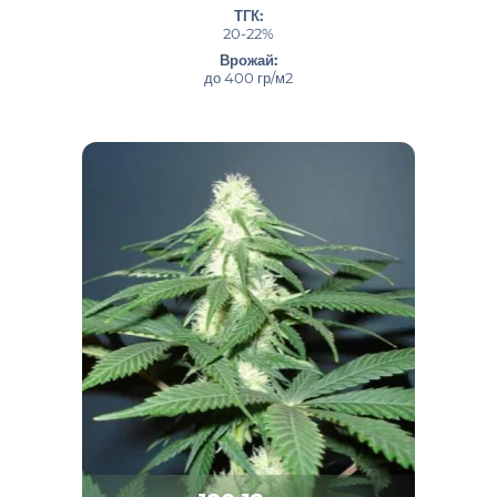
ТГК:
20-22%
Врожай:
до 400 гр/м2