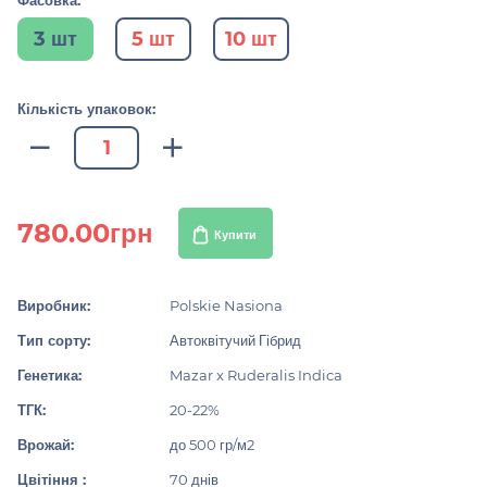
Фасовка:
3 шт
5 шт
10 шт
Кількість упаковок:
780.00грн
Купити
Виробник:
Polskie Nasiona
Тип сорту:
Автоквітучий Гібрид
Генетика:
Mazar x Ruderalis Indica
ТГК:
20-22%
Врожай:
до 500 гр/м2
Цвітіння :
70 днів