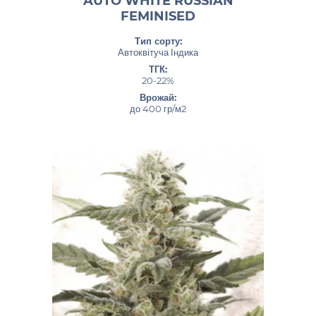
AUTO WHITE RUSSIAN
FEMINISED
Тип сорту:
Автоквітуча Індика
ТГК:
20-22%
Врожай:
до 400 гр/м2