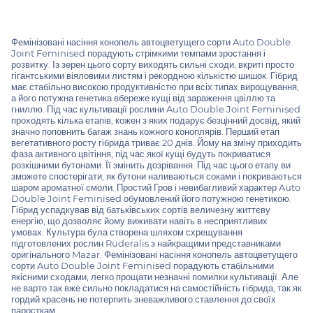
Фемінізовані насіння конопель автоцветущего сорти Auto Double
Joint Feminised порадують стрімкими темпами зростання і
розвитку. Із зерен цього сорту виходять сильні сходи, вкриті просто
гігантськими віяловими листям і рекордною кількістю шишок. Гібрид
має стабільно високою продуктивністю при всіх типах вирощування,
а його потужна генетика вбереже кущі від зараження цвіллю та
гниллю. Під час культивації рослини Auto Double Joint Feminised
проходять кілька етапів, кожен з яких подарує безцінний досвід, який
значно поповнить багаж знань кожного коноплярів. Перший етап
вегетативного росту гібрида триває 20 днів. Йому на зміну приходить
фаза активного цвітіння, під час якої кущі будуть покриватися
розкішними бутонами. Її змінить дозрівання. Під час цього етапу ви
зможете спостерігати, як бутони наливаються соками і покриваються
шаром ароматної смоли. Простий Гров і невибагливий характер Auto
Double Joint Feminised обумовлений його потужною генетикою.
Гібрид успадкував від батьківських сортів величезну життєву
енергію, що дозволяє йому виживати навіть в несприятливих
умовах. Культура була створена шляхом схрещування
підготовлених рослин Ruderalis з найкращими представниками
оригінального Mazar. Фемінізовані насіння конопель автоцветущего
сорти Auto Double Joint Feminised порадують стабільними
якісними сходами, легко прощати незначні помилки культивації. Але
не варто так вже сильно покладатися на самостійність гібрида, так як
гордий красень не потерпить зневажливого ставлення до своїх
паросткам.