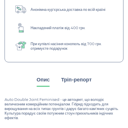
Анонімна кур'єрська доставка по всій країні
Накладений платіж від 400 грн.
При купівлі насіння конопель від 700 грн.
отримуєте подарунок
Опис
Тріп-репорт
Auto Double Joint Feminised - це автоцвет, що володіє
величезним комерційним потенціалом. Гібрид підходить для
вирощування на всіх типах грунтів і дарує багато кам'яних суцвіть.
Культура порадує своїм потужним стоун прихильників індічних
ефектів.