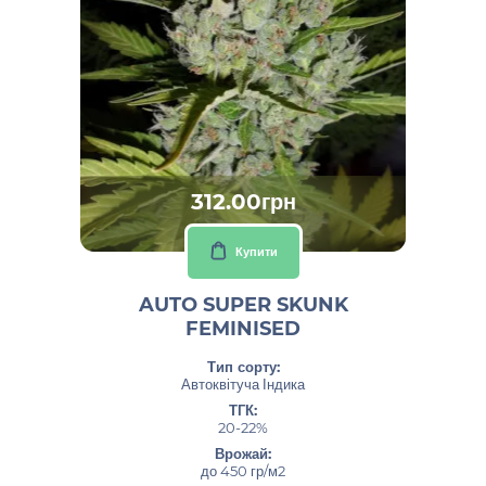
312.00грн
Купити
AUTO SUPER SKUNK
FEMINISED
Тип сорту:
Автоквітуча Індика
ТГК:
20-22%
Врожай:
до 450 гр/м2