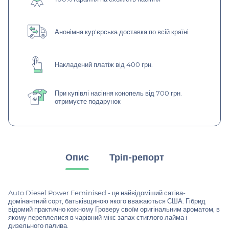
Анонімна кур'єрська доставка по всій країні
Накладений платіж від 400 грн.
При купівлі насіння конопель від 700 грн.
отримуєте подарунок
Опис
Тріп-репорт
Auto Diesel Power Feminised - це найвідоміший сатіва-
домінантний сорт, батьківщиною якого вважаються США. Гібрид
відомий практично кожному Гроверу своїм оригінальним ароматом, в
якому переплелися в чарівний мікс запах стиглого лайма і
дизельного палива.