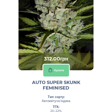
312.00грн
Купити
AUTO SUPER SKUNK
FEMINISED
Тип сорту:
Автоквітуча Індика
ТГК:
20-22%