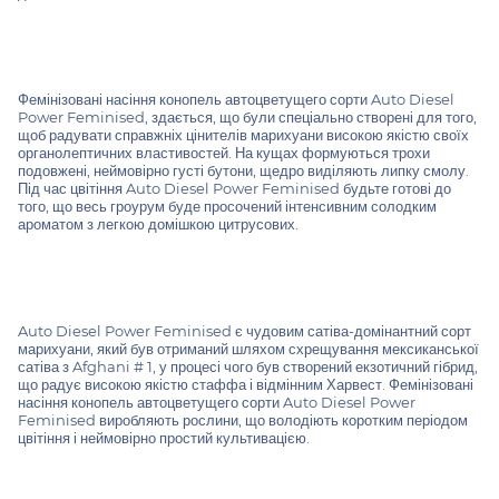
Фемінізовані насіння конопель автоцветущего сорти Auto Diesel
Power Feminised, здається, що були спеціально створені для того,
щоб радувати справжніх цінителів марихуани високою якістю своїх
органолептичних властивостей. На кущах формуються трохи
подовжені, неймовірно густі бутони, щедро виділяють липку смолу.
Під час цвітіння Auto Diesel Power Feminised будьте готові до
того, що весь гроурум буде просочений інтенсивним солодким
ароматом з легкою домішкою цитрусових.
Auto Diesel Power Feminised є чудовим сатіва-домінантний сорт
марихуани, який був отриманий шляхом схрещування мексиканської
сатіва з Afghani # 1, у процесі чого був створений екзотичний гібрид,
що радує високою якістю стаффа і відмінним Харвест. Фемінізовані
насіння конопель автоцветущего сорти Auto Diesel Power
Feminised виробляють рослини, що володіють коротким періодом
цвітіння і неймовірно простий культивацією.