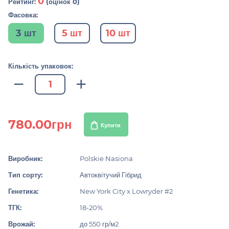
0
Рейтинг:
(оцінок 0)
Фасовка:
3 шт
5 шт
10 шт
Кількість упаковок:
780.00грн
Купити
Виробник:
Polskie Nasiona
Тип сорту:
Автоквітучий Гібрид
Генетика:
New York City x Lowryder #2
ТГК:
18-20%
Врожай:
до 550 гр/м2