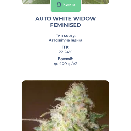
Купити
AUTO WHITE WIDOW
FEMINISED
Тип сорту:
Автоквітуча Індика
ТГК:
22-24%
Врожай:
до 400 гр/м2