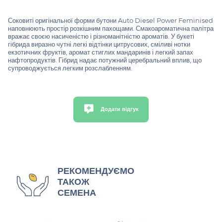
Соковиті оригінальної форми бутони Auto Diesel Power Feminised
наповнюють простір розкішним пахощами. Смакоароматична палітра
вражає своєю насиченістю і різноманітністю ароматів. У букеті
гібрида виразно чутні легкі відтінки цитрусових, сміливі нотки
екзотичних фруктів, аромат стиглих мандаринів і легкий запах
нафтопродуктів. Гібрид надає потужний церебральний вплив, що
супроводжується легким розслабленням.
Додати відгук
РЕКОМЕНДУЄМО
ТАКОЖ
СЕМЕНА