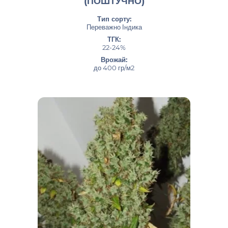
(ПОШТУЧНО)
Тип сорту:
Переважно Індика
ТГК:
22-24%
Врожай:
до 400 гр/м2