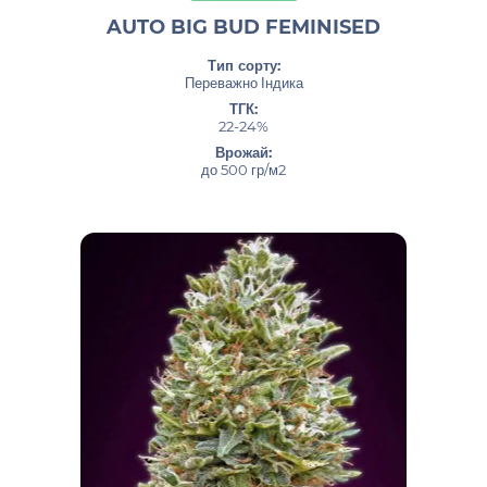
AUTO BIG BUD FEMINISED
Тип сорту:
Переважно Індика
ТГК:
22-24%
Врожай:
до 500 гр/м2