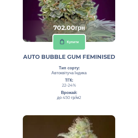
702.00грн
Купити
AUTO BUBBLE GUM FEMINISED
Тип сорту:
Автоквітуча Індика
ТГК:
22-24%
Врожай:
до 450 гр/м2