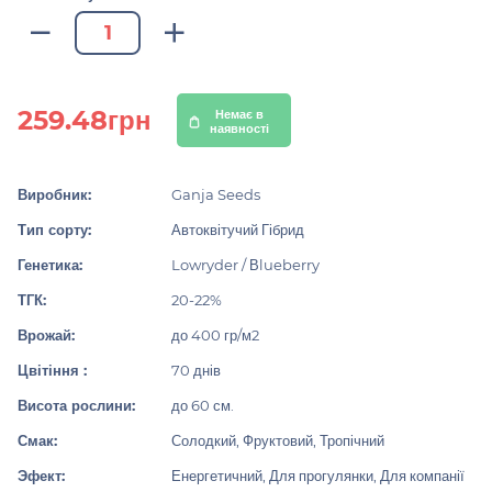
259.48грн
Немає в
наявності
Виробник:
Ganja Seeds
Тип сорту:
Автоквітучий Гібрид
Генетика:
Lowryder / Вlueberry
ТГК:
20-22%
Врожай:
до 400 гр/м2
Цвітіння :
70 днів
Висота рослини:
до 60 см.
Смак:
Солодкий, Фруктовий, Тропічний
Эфект:
Енергетичний, Для прогулянки, Для компанії