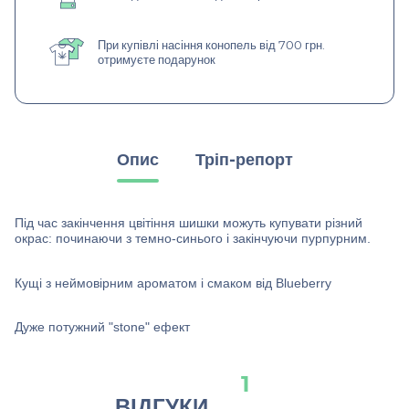
При купівлі насіння конопель від 700 грн.
отримуєте подарунок
Опис
Тріп-репорт
Під час закінчення цвітіння шишки можуть купувати різний
окрас: починаючи з темно-синього і закінчуючи пурпурним.
Кущі з неймовірним ароматом і смаком від Вlueberry
Дуже потужний "stone" ефект
1
ВІДГУКИ