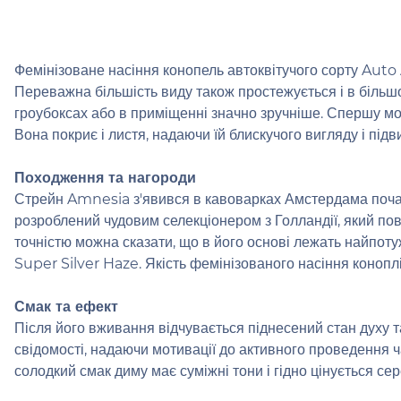
Фемінізоване насіння конопель автоквітучого сорту Aut
Переважна більшість виду також простежується і в більшос
гроубоксах або в приміщенні значно зручніше. Спершу мож
Вона покриє і листя, надаючи їй блискучого вигляду і підв
Походження та нагороди
Стрейн Amnesia з'явився в кавоварках Амстердама почат
розроблений чудовим селекціонером з Голландії, який пов
точністю можна сказати, що в його основі лежать найпоту
Super Silver Haze. Якість фемінізованого насіння коноп
Смак та ефект
Після його вживання відчувається піднесений стан духу та
свідомості, надаючи мотивації до активного проведення ч
солодкий смак диму має суміжні тони і гідно цінується се