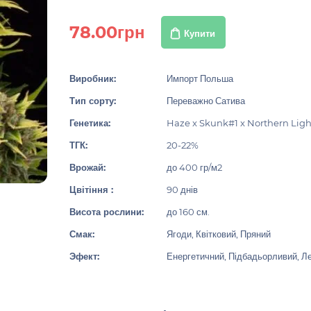
78.00грн
Купити
Виробник:
Импорт Польша
Тип сорту:
Переважно Сатива
Генетика:
Haze x Skunk#1 x Northern Ligh
ТГК:
20-22%
Врожай:
до 400 гр/м2
Цвітіння :
90 днів
Висота рослини:
до 160 см.
Смак:
Ягоди, Квітковий, Пряний
Эфект:
Енергетичний, Підбадьорливий, Ле