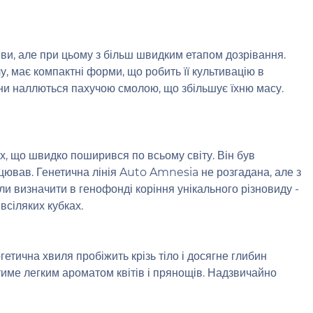
ви, але при цьому з більш швидким етапом дозрівання.
у, має компактні форми, що робить її культивацію в
вони наллються пахучою смолою, що збільшує їхню масу.
, що швидко поширився по всьому світу. Він був
цював. Генетична лінія Auto Amnesia не розгадана, але з
и визначити в генофонді коріння унікального різновиду -
всіляких кубках.
етична хвиля пробіжить крізь тіло і досягне глибин
тиме легким ароматом квітів і прянощів. Надзвичайно