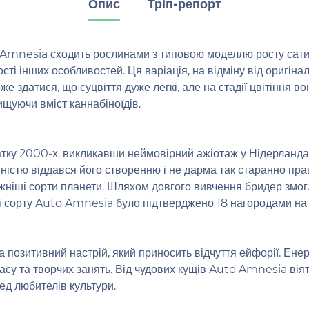
Опис
Тріп-репорт
o Amnesia сходить рослинами з типовою моделлю росту сати
ті інших особливостей. Ця варіація, на відміну від оригінал
е здатися, що суцвіття дуже легкі, але на стадії цвітіння 
ищуючи вміст каннабіноїдів.
ку 2000-х, викликавши неймовірний ажіотаж у Нідерландах
ністю віддався його створенню і не дарма так старанно пра
жніші сорти планети. Шляхом довгого вивчення бридер змогл
лі сорту Auto Amnesia було підтверджено 18 нагородами на 
 позитивний настрій, який приносить відчуття ейфорії. Енерг
асу та творчих занять. Від чудових кущів Auto Amnesia вія
ред любителів культури.