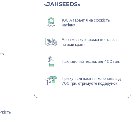
«JAHSEEDS»
100% гарантія на схожість
насіння
Анонімна кур'єрська доставка
по всій країні
ts
Накладений платіж від 400 грн.
При купівлі насіння конопель від
700 грн. отримуєте подарунок
гкість