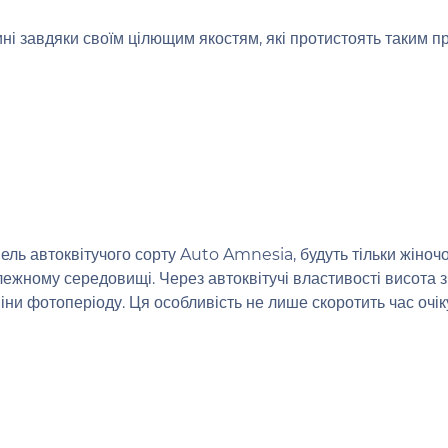
і завдяки своїм цілющим якостям, які протистоять таким пр
ль автоквітучого сорту Auto Amnesia, будуть тільки жіночої
алежному середовищі. Через автоквітучі властивості висота 
міни фотоперіоду. Ця особливість не лише скоротить час очі