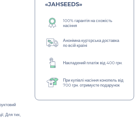
«JAHSEEDS»
100% гарантія на схожість
насіння
Анонімна кур'єрська доставка
по всій країні
Накладений платіж від 400 грн.
При купівлі насіння конопель від
700 грн. отримуєте подарунок
руктовий
ї, Для тих,