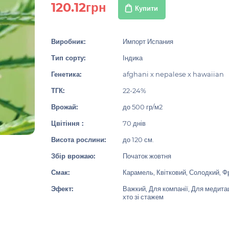
120.12грн
Купити
Виробник:
Импорт Испания
Тип сорту:
Індика
Генетика:
afghani x nepalese x hawaiian
ТГК:
22-24%
Врожай:
до 500 гр/м2
Цвітіння :
70 днів
Висота рослини:
до 120 см.
Збір врожаю:
Початок жовтня
Смак:
Карамель, Квітковий, Солодкий, Ф
Эфект:
Важкий, Для компанії, Для медитаці
хто зі стажем