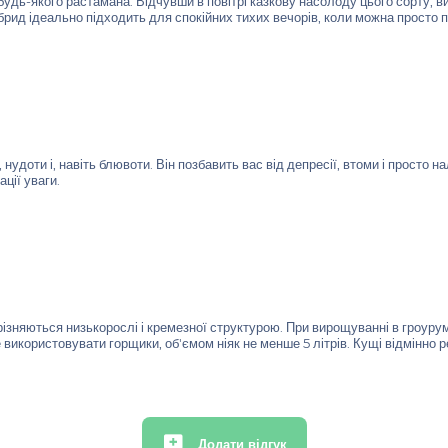
удь-якого растамана. Відчувши в повітрі казкову насолоду цього сорту, ви
ид ідеально підходить для спокійних тихих вечорів, коли можна просто п
доти і, навіть блювоти. Він позбавить вас від депресії, втоми і просто 
ції уваги.
різняються низькорослі і кремезної структурою. При вирощуванні в гроуру
використовувати горщики, об'ємом ніяк не менше 5 літрів. Кущі відмінно р
Додати відгук