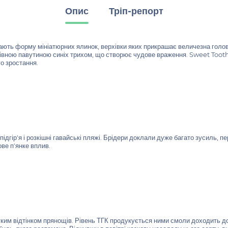
Опис
Тріп-репорт
ають форму мініатюрних ялинок, верхівки яких прикрашає величезна голов
івною павутиною синіх трихом, що створює чудове враження. Sweet Tooth 
го зростання.
ідгір'я і розкішні гавайські пляжі. Брідери доклали дуже багато зусиль, п
ве п'янке вплив.
им відтінком прянощів. Рівень ТГК продукується ними смоли доходить до 