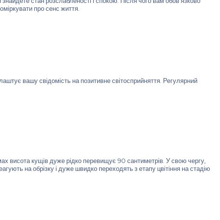
 знайдете стан розслабленості і спокою. Після чого вам обов'язково
оміркувати про сенс життя.
налаштує вашу свідомість на позитивне світосприйняття. Регулярний
мах висота кущів дуже рідко перевищує 90 сантиметрів. У свою чергу,
еагують на обрізку і дуже швидко переходять з етапу цвітіння на стадію