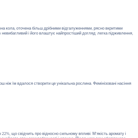
на кола, оточена більш дрібними відгалуженнями, рясно вкритими
невибагливий і його влаштує найпростіший догляд: легка підживлення,
ерш ніж їм вдалося створити це унікальна рослина. Фемінізовані насіння
22%, що свідчить про відносно сильному впливі. М'якість аромату і