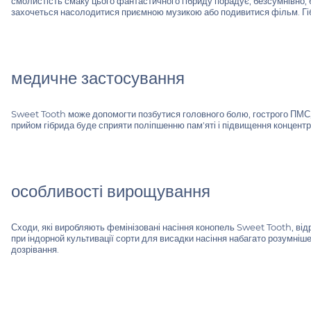
смолистість смаку цього фантастичного гібриду порадує, безсумнівно, б
захочеться насолодитися приємною музикою або подивитися фільм. Гібр
медичне застосування
Sweet Tooth може допомогти позбутися головного болю, гострого ПМС, ну
прийом гібрида буде сприяти поліпшенню пам'яті і підвищення концентра
особливості вирощування
Сходи, які виробляють фемінізовані насіння конопель Sweet Tooth, від
при індорной культивації сорти для висадки насіння набагато розумніше 
дозрівання.