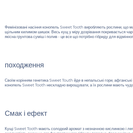
Фемінізовані насіння конопель Sweet Tooth виробляють рослини, що м
щільним килимом шишок. Весь кущ у міру дозрівання покривається чар
якісна грунтова суміш і полив - це все що потрібно гібриду для відмінно
походження
Своїм корінням генетика Sweet Touth йде в непальські гори, афганські п
конопель Sweet Tooth нескладно вирощувати, а їх рослини мають чудо
Смак і ефект
Кущі Sweet Tooth мають солодкий аромат з незначною кислинкою і легк