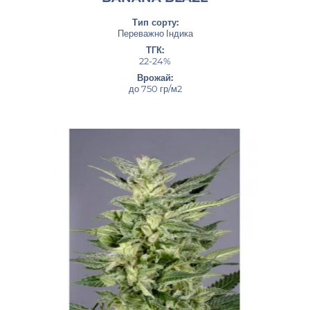
Тип сорту:
Переважно Індика
ТГК:
22-24%
Врожай:
до 750 гр/м2