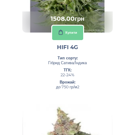
1508.00грн
Купити
HIFI 4G
Тип сорту:
Гібрид Сатива/Індика
ТГК:
22-24%
Врожай:
до 750 гр/м2