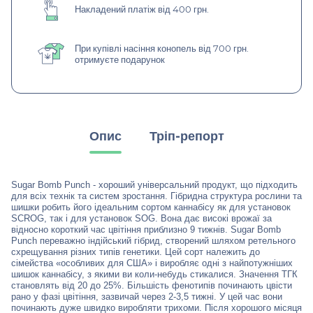
Накладений платіж від 400 грн.
При купівлі насіння конопель від 700 грн.
отримуєте подарунок
Опис
Тріп-репорт
Sugar Bomb Punch - хороший універсальний продукт, що підходить
для всіх технік та систем зростання. Гібридна структура рослини та
шишки робить його ідеальним сортом каннабісу як для установок
SCROG, так і для установок SOG. Вона дає високі врожаї за
відносно короткий час цвітіння приблизно 9 тижнів. Sugar Bomb
Punch переважно індійський гібрид, створений шляхом ретельного
схрещування різних типів генетики. Цей сорт належить до
сімейства «особливих для США» і виробляє одні з найпотужніших
шишок каннабісу, з якими ви коли-небудь стикалися. Значення ТГК
становлять від 20 до 25%. Більшість фенотипів починають цвісти
рано у фазі цвітіння, зазвичай через 2-3,5 тижні. У цей час вони
починають дуже швидко виробляти трихоми. Після хорошого місяця