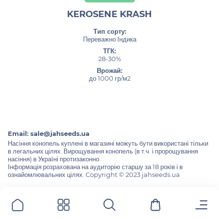
KEROSENE KRASH
Тип сорту:
Переважно Індика
ТГК:
28-30%
Врожай:
до 1000 гр/м2
Email:
sale@jahseeds.ua
Насіння конопель куплені в магазині можуть бути використані тільки
в легальних цілях. Вирощування конопель (в т.ч. і пророщування
насіння) в Україні протизаконно.
Інформація розрахована на аудиторію старшу за 18 років і в
ознайомлювальних цілях. Copyright © 2023 jahseeds.ua