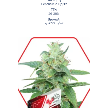
Переважно Індика
ТГК:
26-28%
Врожай:
до 650 гр/м2