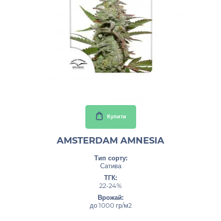
2597.40грн
Купити
AMSTERDAM AMNESIA
Тип сорту:
Сатива
ТГК:
22-24%
Врожай:
до 1000 гр/м2