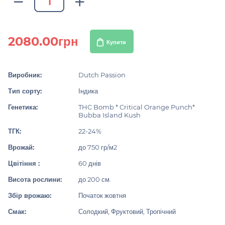
2080.00грн
Купити
Виробник:
Dutch Passion
Тип сорту:
Індика
Генетика:
THC Bomb * Critical Orange Punch*
Bubba Island Kush
ТГК:
22-24%
Врожай:
до 750 гр/м2
Цвітіння :
60 днів
Висота рослини:
до 200 см.
Збір врожаю:
Початок жовтня
Смак:
Солодкий, Фруктовий, Тропічний