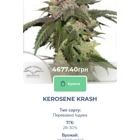
4677.40грн
Купити
KEROSENE KRASH
Тип сорту:
Переважно Індика
ТГК:
28-30%
Врожай:
до 1000 гр/м2