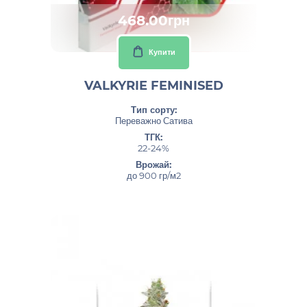
468.00грн
Купити
VALKYRIE FEMINISED
Тип сорту:
Переважно Сатива
ТГК:
22-24%
Врожай:
до 900 гр/м2