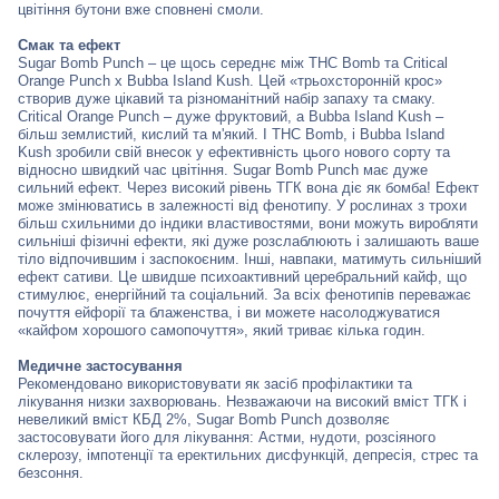
цвітіння бутони вже сповнені смоли.
Смак та ефект
Sugar Bomb Punch –
це
щось
середнє
між
THC Bomb
та
Critical
Orange Punch x Bubba Island Kush.
Цей «трьохсторонній крос»
створив дуже цікавий та різноманітний набір запаху та смаку.
Critical Orange Punch – дуже фруктовий, а Bubba Island Kush –
більш землистий, кислий та м'який. І THC Bomb, і Bubba Island
Kush зробили свій внесок у ефективність цього нового сорту та
відносно швидкий час цвітіння. Sugar Bomb Punch має дуже
сильний ефект. Через високий рівень ТГК вона діє як бомба! Ефект
може змінюватись в залежності від фенотипу. У рослинах з трохи
більш схильними до індики властивостями, вони можуть виробляти
сильніші фізичні ефекти, які дуже розслаблюють і залишають ваше
тіло відпочившим і заспокоєним. Інші, навпаки, матимуть сильніший
ефект сативи. Це швидше психоактивний церебральний кайф, що
стимулює, енергійний та соціальний. За всіх фенотипів переважає
почуття ейфорії та блаженства, і ви можете насолоджуватися
«кайфом хорошого самопочуття», який триває кілька годин.
Медичне застосування
Рекомендовано використовувати як засіб профілактики та
лікування низки захворювань. Незважаючи на високий вміст ТГК і
невеликий вміст КБД 2%, Sugar Bomb Punch дозволяє
застосовувати його для лікування: Астми, нудоти, розсіяного
склерозу, імпотенції та еректильних дисфункцій, депресія, стрес та
безсоння.