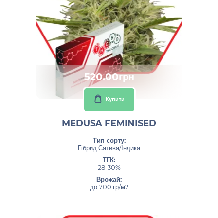
520.00грн
Купити
MEDUSA FEMINISED
Тип сорту:
Гібрид Сатива/Індика
ТГК:
28-30%
Врожай:
до 700 гр/м2