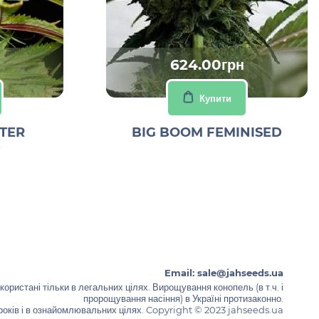
624.00грн
Купити
TER
BIG BOOM FEMINISED
D
Email:
sale@jahseeds.ua
ористані тільки в легальних цілях. Вирощування конопель (в т.ч. і
пророщування насіння) в Україні протизаконно.
років і в ознайомлювальних цілях. Copyright © 2023 jahseeds.ua