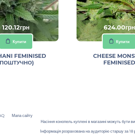
120.12грн
624.00грн
Купити
Купити
ANI FEMINISED
CHEESE MONS
(ПОШТУЧНО)
FEMINISE
AQ
Мапа сайту
Насіння конопель куплені в магазині можуть бути вик
Інформація розрахована на аудиторію старшу за 18 