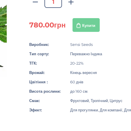
780.00грн
Купити
Виробник:
Sensi Seeds
Тип сорту:
Переважно Індика
ТГК:
20-22%
Врожай:
Кінець вересня
Цвітіння :
60 днів
Висота рослини:
до 160 см.
Смак:
Фруктовий, Тропічний, Цитрус
Эфект:
Для прогулянки, Для компанії, Для