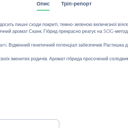
Опис
Тріп-репорт
осить пишні сходи покриті, темно-зеленою величезної віяло
чний аромат Сканк. Гібрид прекрасно реагує на SOG-метод. 
ni. Відмінний генетичний потенціал забезпечив Растишка ди
д своїх іменитих родичів. Аромат гібрида просочений солодк