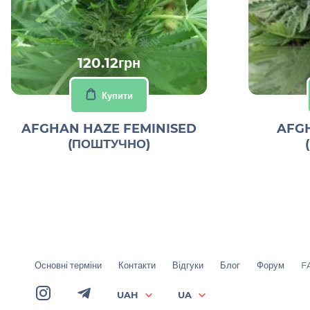
120.12грн
Купити
AFGHAN HAZE FEMINISED
AFGH
(ПОШТУЧНО)
Основні терміни
Контакти
Відгуки
Блог
Форум
F
UAH
UA