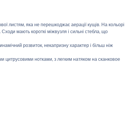
вої листям, яка не перешкоджає аерації кущів. На кольорі
Сходи мають короткі міжвузля і сильні стебла, що
намічний розвиток, некапризну характер і більш ніж
ими цитрусовими нотками, з легким натяком на сканковое