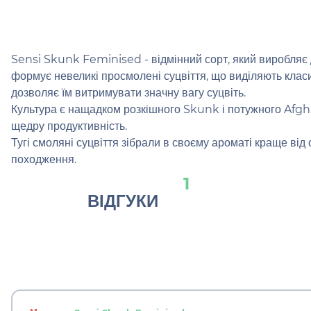
Sensi Skunk Feminised - відмінний сорт, який виробляє д
формує невеликі просмолені суцвіття, що виділяють класи
дозволяє їм витримувати значну вагу суцвіть.
Культура є нащадком розкішного Skunk і потужного Afgha
щедру продуктивність.
Тугі смоляні суцвіття зібрали в своєму ароматі краще ві
походження.
1
ВІДГУКИ