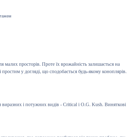
 стажем
для малих просторів. Проте їх врожайність залишається на
 простим у догляді, що сподобається будь-якому коноплярів.
виразних і потужних видів - Critical і O.G. Kush. Виняткові