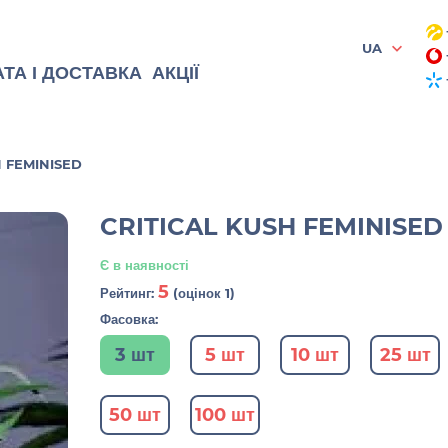
UA
ТА І ДОСТАВКА
АКЦІЇ
H FEMINISED
CRITICAL KUSH FEMINISED
Є в наявності
5
Рейтинг:
(оцінок 1)
Фасовка:
3 шт
5 шт
10 шт
25 шт
50 шт
100 шт