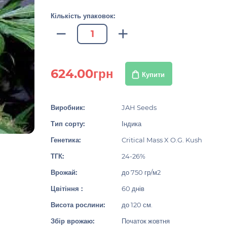
Кількість упаковок:
624.00грн
Купити
Виробник:
JAH Seeds
Тип сорту:
Індика
Генетика:
Critical Mass X O.G. Kush
ТГК:
24-26%
Врожай:
до 750 гр/м2
Цвітіння :
60 днів
Висота рослини:
до 120 см.
Збір врожаю:
Початок жовтня