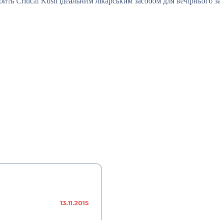
 Critical Kush ідеальним лікарським засобом для вечірнього за
13.11.2015