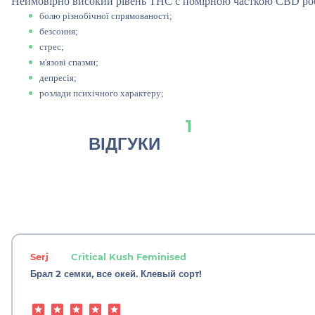
Неймовірно високий рівень THC c помірною часткою CBD робить
болю різнобічної спрямованості;
безсоння;
стрес;
м'язові спазми;
депресія;
розлади психічного характеру;
1
ВІДГУКИ
Serj
Critical Kush Feminised
Брал 2 семки, все окей. Клевый сорт!