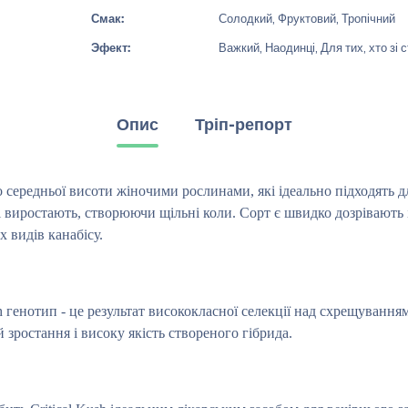
Смак:
Солодкий, Фруктовий, Тропічний
Эфект:
Важкий, Наодинці, Для тих, хто зі
Опис
Тріп-репорт
до середньої висоти жіночими рослинами, які ідеально підходять 
і виростають, створюючи щільні коли. Сорт є швидко дозрівають і
 видів канабісу.
h генотип - це результат висококласної селекції над схрещуванням 
 зростання і високу якість створеного гібрида.