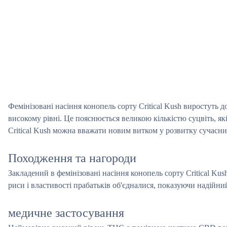
Фемінізовані насіння конопель сорту Critical Kush виростуть 
високому рівні. Це пояснюється великою кількістю суцвіть, як
Critical Kush можна вважати новим витком у розвитку сучасних
Походження та нагороди
Закладений в фемінізовані насіння конопель сорту Critical Kus
риси і властивості прабатьків об'єдналися, показуючи надійний
медичне застосування