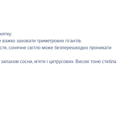
нятку.
 важко заховати триметрових гігантів.
листя, сонячне світло може безперешкодно проникати
апахом сосни, м'яти і цитрусових. Високі тонкі стебла