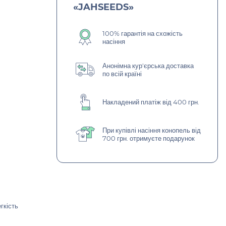
«JAHSEEDS»
100% гарантія на схожість
насіння
Анонімна кур'єрська доставка
по всій країні
Накладений платіж від 400 грн.
При купівлі насіння конопель від
700 грн. отримуєте подарунок
гкість