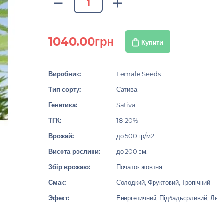
1040.00грн
Купити
Виробник:
Female Seeds
Тип сорту:
Сатива
Генетика:
Sativa
ТГК:
18-20%
Врожай:
до 500 гр/м2
Висота рослини:
до 200 см.
Збір врожаю:
Початок жовтня
Смак:
Солодкий, Фруктовий, Тропічний
Эфект:
Енергетичний, Підбадьорливий, Ле