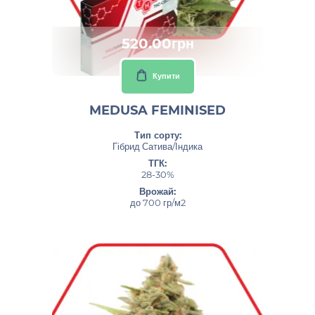
520.00грн
Купити
MEDUSA FEMINISED
Тип сорту:
Гібрид Сатива/Індика
ТГК:
28-30%
Врожай:
до 700 гр/м2