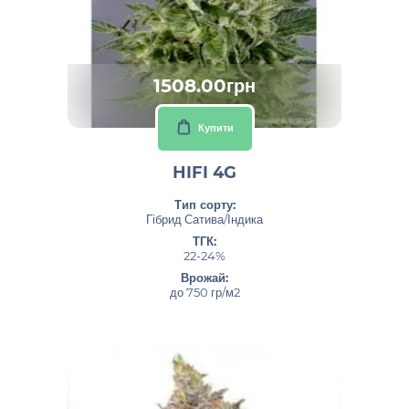
1508.00грн
Купити
HIFI 4G
Тип сорту:
Гібрид Сатива/Індика
ТГК:
22-24%
Врожай:
до 750 гр/м2