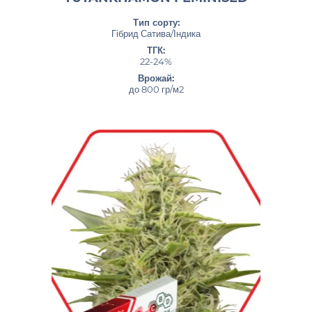
Тип сорту:
Гібрид Сатива/Індика
ТГК:
22-24%
Врожай:
до 800 гр/м2