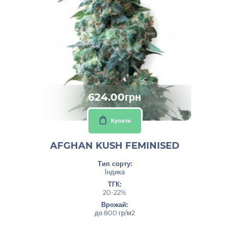
624.00грн
Купити
AFGHAN KUSH FEMINISED
Тип сорту:
Індика
ТГК:
20-22%
Врожай:
до 800 гр/м2