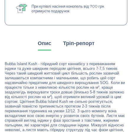
При купівлі насіння конопель від 700 грн.
отримуєте подарунок
Опис
Тріп-репорт
Bubba Island Kush - гібридний сорт каннабісу з переважанням
індики та дуже швидким періодом цвітіння, всього 7-7,5 тижнів.
Через такий швидкий життєвий цикл більшість рослин зазвичай
залишаються компактними і маленькими, що робить цей сорт
надзвичайно придатним для швидкого вирощування SOG. Коли ви
працюєте тільки з невеликою кількістю рослин на м², краще
заздалегідь вирощувати трохи довше (близько 5-8 тижнів залежно
від кількості рослин на м²), щоб отримати великий урожай із цим
сортом. Цвітіння Bubba Island Kush не сильно розтягується,
зазвичай повністю припиняється протягом 2-3 тижнів після
перемикання годинника на умови 12/12. З цього моменту вона
вкладатиме всю свою енергію у розвиток своїх бутонів. Листя має
справжній вигляд індики у фазі зростання з товстими, жирними
пальцями, які характерні для спадщини індики. Міжвузлі відносно
невеликі, а листя мають гібридну структуру під час фази цвітіння,