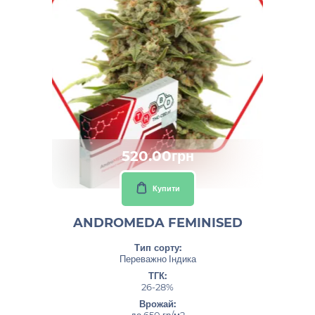
520.00грн
Купити
ANDROMEDA FEMINISED
Тип сорту:
Переважно Індика
ТГК:
26-28%
Врожай:
до 650 гр/м2