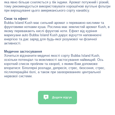
яка явно більше схиляється у бік індики. Аромат потужний і різкий,
тому рекомендується використовувати хороші/нові вугільні фільтри
при вирощуванні цього американського сорту канабісу.
Смак та ефект
Bubba Island Kush має сильний аромат з переважно кислими та
фруктовими нотками куша. Рослина має землистий аромат Kush, в
якому переважають кислі фруктові ноти. Ефект від куріння
марихуани auto Bubba Island Kush дарує відчуття наповнюючі
енергією та дає заряд для будь-якої розумової чи фізичної
активності.
Медичне застосування
Хочеться відзначити медичні якості сорту Bubba Island Kush,
оскільки потенціал та можливості застосування найвищий. Ось
короткий список проблем та хвороб, з якими Вам допоможе
впоратися: Біполярні розлади, депресія, стрес, безсоння, стрес,
післяопераційні болі, а також при захворюваннях центральної
нервової системи.
Додати відгук