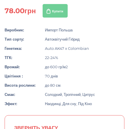
78.00грн
Купити
Виробник:
Импорт Польша
Тип сорту:
Автоквітучий Гібрид
Генетика:
Auto AK47 x Colombian
ТГК:
22-24%
Врожай:
до 600 гр/м2
Цвітіння :
70 днів
Висота рослини:
до 80 см.
Смак:
Солодкий, Тропічний, Цитрус
Эфект:
Наодинці, Для сну, Під Кіно
ЗВЕРНІТЬ УВАГУ