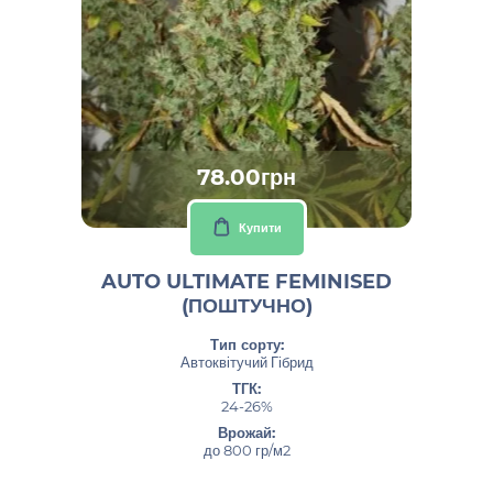
78.00грн
Купити
AUTO ULTIMATE FEMINISED
(ПОШТУЧНО)
Тип сорту:
Автоквітучий Гібрид
ТГК:
24-26%
Врожай:
до 800 гр/м2