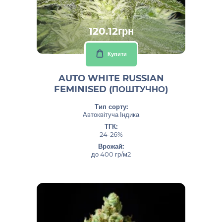
120.12грн
Купити
AUTO WHITE RUSSIAN
FEMINISED (ПОШТУЧНО)
Тип сорту:
Автоквітуча Індика
ТГК:
24-26%
Врожай:
до 400 гр/м2