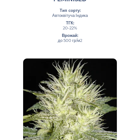
Тип сорту:
Автоквітуча Індика
ТГК:
20-22%
Врожай:
до 500 гр/м2