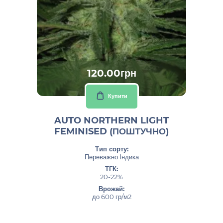
120.00грн
Купити
AUTO NORTHERN LIGHT
FEMINISED (ПОШТУЧНО)
Тип сорту:
Переважно Індика
ТГК:
20-22%
Врожай:
до 600 гр/м2