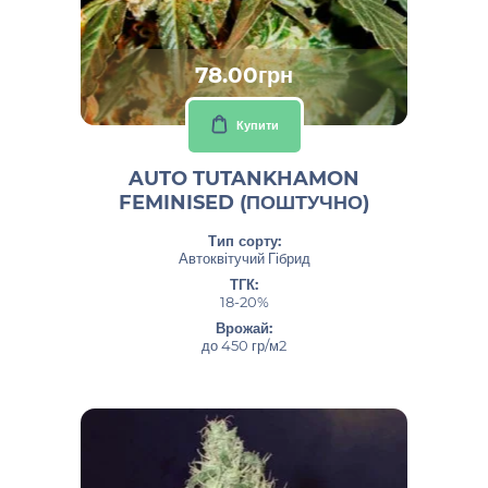
78.00грн
Купити
AUTO TUTANKHAMON
FEMINISED (ПОШТУЧНО)
Тип сорту:
Автоквітучий Гібрид
ТГК:
18-20%
Врожай:
до 450 гр/м2