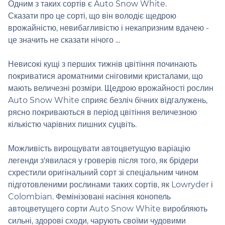
Одним з таких сортів є Auto Snow White.
Сказати про це сорті, що він володіє щедрою
врожайністю, невибагливістю і некапризним вдачею -
це значить не сказати нічого ...
Невисокі кущі з перших тижнів цвітіння починають
покриватися ароматними сніговими кристалами, що
мають величезні розміри. Щедрою врожайності рослин
Auto Snow White сприяє безліч бічних відгалужень,
рясно покриваються в період цвітіння величезною
кількістю чарівних пишних суцвіть.
Можливість вирощувати автоцветущую варіацію
легенди з'явилася у гроверів після того, як брідери
схрестили оригінальний сорт зі спеціальним чином
підготовленими рослинами таких сортів, як Lowryder і
Colombian. Фемінізовані насіння конопель
автоцветущего сорти Auto Snow White виробляють
сильні, здорові сходи, чарують своїми чудовими