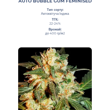
AUTO BUBBLE GUM FEMINISED
Тип сорту:
Автоквітуча Індика
ТГК:
22-24%
Врожай:
до 400 гр/м2