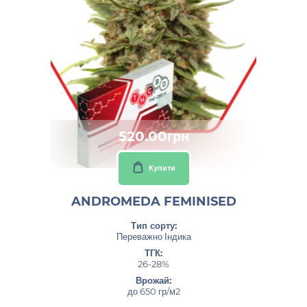
520.00грн
Купити
ANDROMEDA FEMINISED
Тип сорту:
Переважно Індика
ТГК:
26-28%
Врожай:
до 650 гр/м2