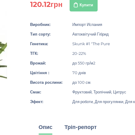
120.12грн
Купити
Виробник:
Импорт Испания
Тип сорту:
Автоквітучий Гібрид
Генетика:
Skunk #1 "The Pure
ТГК:
20-22%
Врожай:
до 550 гр/м2
Цвітіння :
70 днів
Висота рослини:
до 100 см.
Смак:
Фруктовий, Тропічний, Цитрус
Эфект:
Для роботи, Для прогулянки, Для к
Опис
Тріп-репорт