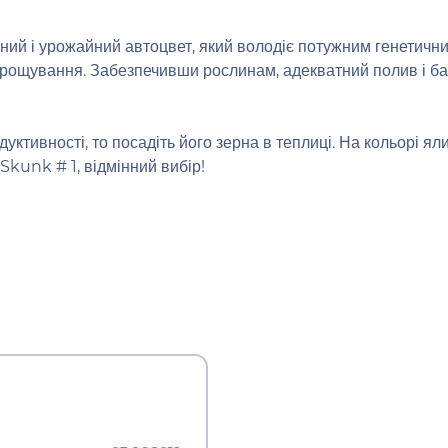
йний і урожайний автоцвет, який володіє потужним генетич
рощування. Забезпечивши рослинам, адекватний полив і баг
ктивності, то посадіть його зерна в теплиці. На кольорі ял
Skunk # 1, відмінний вибір!