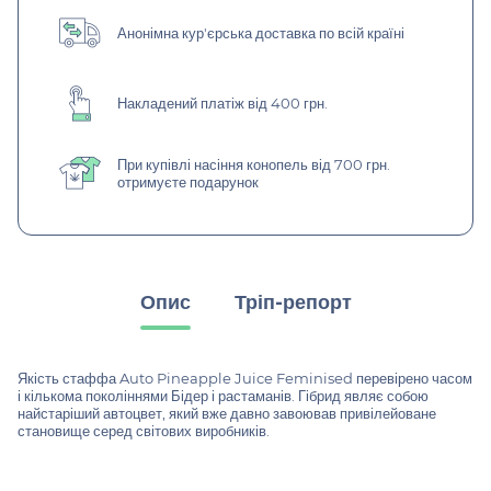
Анонімна кур'єрська доставка по всій країні
Накладений платіж від 400 грн.
При купівлі насіння конопель від 700 грн.
отримуєте подарунок
Опис
Тріп-репорт
Якість стаффа Auto Pineapple Juice Feminised перевірено часом
і кількома поколіннями Бідер і растаманів. Гібрид являє собою
найстаріший автоцвет, який вже давно завоював привілейоване
становище серед світових виробників.