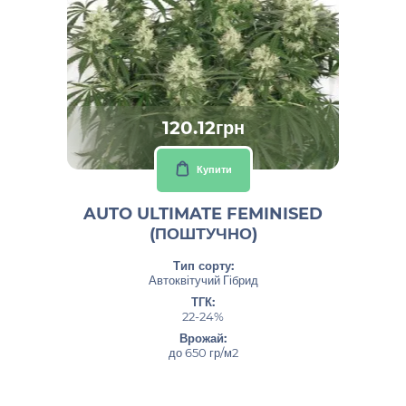
120.12грн
Купити
AUTO ULTIMATE FEMINISED
(ПОШТУЧНО)
Тип сорту:
Автоквітучий Гібрид
ТГК:
22-24%
Врожай:
до 650 гр/м2