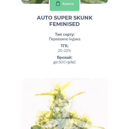
Купити
AUTO SUPER SKUNK
FEMINISED
Тип сорту:
Переважно Індика
ТГК:
20-22%
Врожай:
до 500 гр/м2