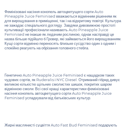
Фемінізовані насіння конопель автоцветущего сорти Auto
Pineapple Juice Feminised вважаються відмінним рішенням як
для вирощування в приміщенні, так і на відкритому повітрі. Культура
не зажадає спеціального догляду. Завдяки дивовижною простоті
культивації професіонали називають Auto Pineapple Juice
Feminised не інакше як ледачим рослиною, однак насправді це
назва більше підійшло б Гровер, які займаються його вирощуванням.
Кущі сорти відмінно переносять близьке сусідство один з одним і
спокійно реагують на обрізання головного стебла.
Генетично Auto Pineapple Juice Feminised є нащадком таких
чудових сортів, як Ruderalis і NYC Diesel. Отриманий гібрид дивує
великою кількістю щільних смолистих шишок, покритих шаром
відмінною смоли. Всі свої кращі характеристики фемінізовані
насіння конопель автоцветущего сорти Auto Pineapple Juice
Feminised успадкували від батьківських культур.
Жирні маслянисті суцвіття Auto Fast Bud Feminised подарують