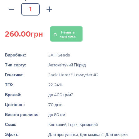
260.00грн
Немає в
наявності
Виробник:
JAH Seeds
Тип сорту:
Автоквітучий Гібрид
Генетика:
Jack Herer * Lowryder #2
ТГК:
22-24%
Врожай:
до 400 гр/м2
Цвітіння :
70 днів
Висота рослини:
до 80 см.
Смак:
Квітковий, Горіх, Кремовий
Эфект:
Для прогулянки, Для компанії, Для вечірки