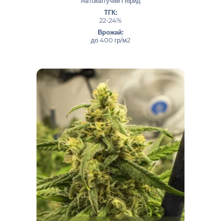
Автоквітучий Гібрид
ТГК:
22-24%
Врожай:
до 400 гр/м2