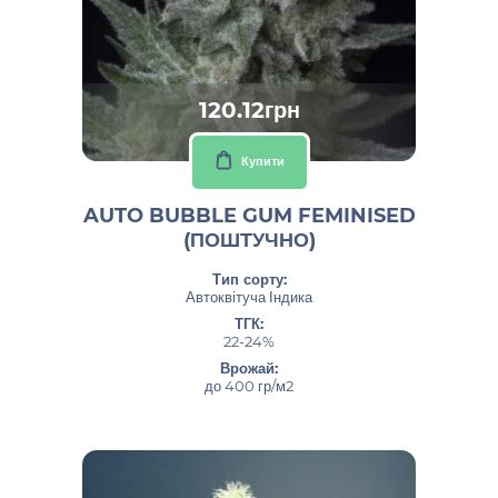
120.12грн
Купити
AUTO BUBBLE GUM FEMINISED
(ПОШТУЧНО)
Тип сорту:
Автоквітуча Індика
ТГК:
22-24%
Врожай:
до 400 гр/м2