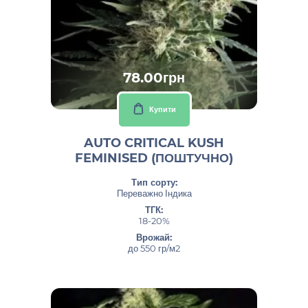
78.00грн
Купити
AUTO CRITICAL KUSH
FEMINISED (ПОШТУЧНО)
Тип сорту:
Переважно Індика
ТГК:
18-20%
Врожай:
до 550 гр/м2