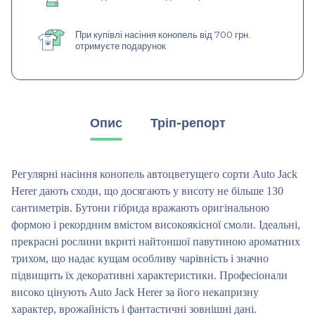
При купівлі насіння конопель від 700 грн.
отримуєте подарунок
Опис
Тріп-репорт
Регулярні насіння конопель автоцветущего сорти Auto Jack
Herer дають сходи, що досягають у висоту не більше 130
сантиметрів. Бутони гібрида вражають оригінальною
формою і рекордним вмістом високоякісної смоли. Ідеальні,
прекрасні рослини вкриті найтоншої павутиною ароматних
трихом, що надає кущам особливу чарівність і значно
підвищить їх декоративні характеристики. Професіонали
високо цінують Auto Jack Herer за його некапризну
характер, врожайність і фантастичні зовнішні дані.