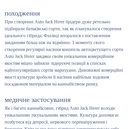
походження
При створенні Auto Jack Herer брідери дуже ретельно
підбирали батьківські сорти, так як планувалося створення
ідеального гібрида. Фахівці впоралися з поставленим
завданням більш ніж на відмінно. З моменту свого
створення регулярні насіння конопель автоцветущего сорти
Auto Jack Herer завдяки своїм унікальним комерційним
якостям міцно зайняли лідируючі позиції в списках
найпопулярніших сортів марихуани. Дивовижні комерційні
якості культури зробили її насіння найбільш ходовим
посадковим матеріалом на каннабісовом ринку.
медичне застосування
Як і багато каннабісовие, гібрид Auto Jack Herer володіє
унікальними лікувальними якостями. Культура допомагає
позбутися від депресії, нервового перенапруження і
безсоння. Крім цього вона відмінно зарекомендувала себе