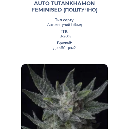
AUTO TUTANKHAMON
FEMINISED (ПОШТУЧНО)
Тип сорту:
Автоквітучий Гібрид
ТГК:
18-20%
Врожай:
до 450 гр/м2