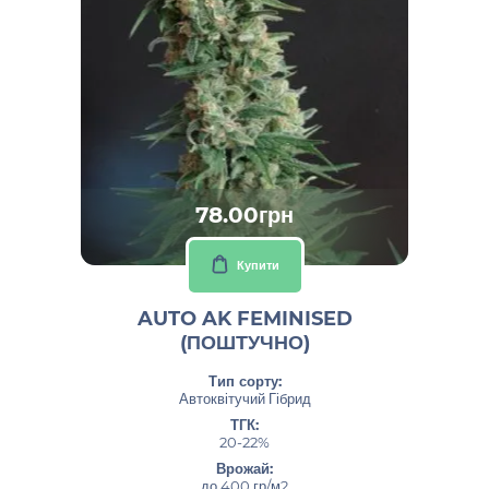
78.00грн
Купити
AUTO AK FEMINISED
(ПОШТУЧНО)
Тип сорту:
Автоквітучий Гібрид
ТГК:
20-22%
Врожай:
до 400 гр/м2