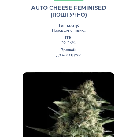
AUTO CHEESE FEMINISED
(ПОШТУЧНО)
Тип сорту:
Переважно Індика
ТГК:
22-24%
Врожай:
до 400 гр/м2