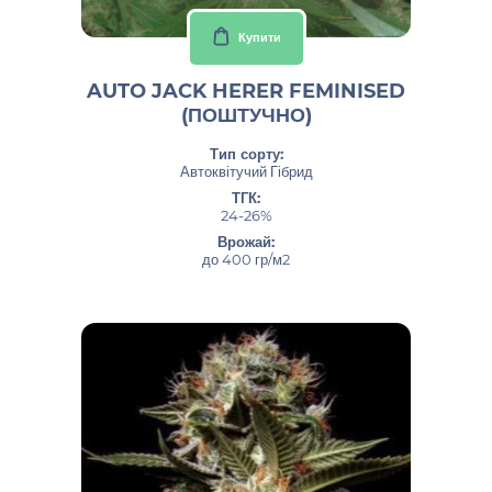
Купити
AUTO JACK HERER FEMINISED
(ПОШТУЧНО)
Тип сорту:
Автоквітучий Гібрид
ТГК:
24-26%
Врожай:
до 400 гр/м2