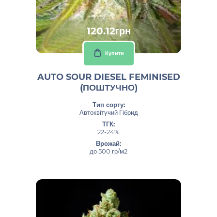
120.12грн
Купити
AUTO SOUR DIESEL FEMINISED
(ПОШТУЧНО)
Тип сорту:
Автоквітучий Гібрид
ТГК:
22-24%
Врожай:
до 500 гр/м2