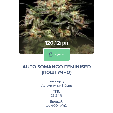
120.12грн
Купити
AUTO SOMANGO FEMINISED
(ПОШТУЧНО)
Тип сорту:
Автоквітучий Гібрид
ТГК:
22-24%
Врожай:
до 400 гр/м2