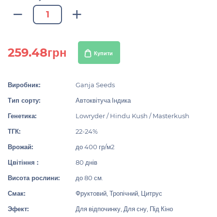
259.48грн
Купити
Виробник:
Ganja Seeds
Тип сорту:
Автоквітуча Індика
Генетика:
Lowryder / Hindu Kush / Masterkush
ТГК:
22-24%
Врожай:
до 400 гр/м2
Цвітіння :
80 днів
Висота рослини:
до 80 см.
Смак:
Фруктовий, Тропічний, Цитрус
Эфект:
Для відпочинку, Для сну, Під Кіно