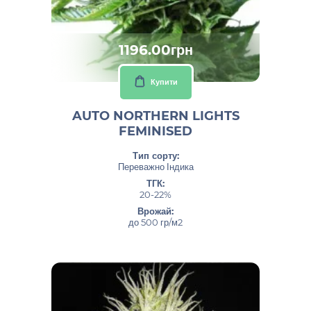
1196.00грн
Купити
AUTO NORTHERN LIGHTS
FEMINISED
Тип сорту:
Переважно Індика
ТГК:
20-22%
Врожай:
до 500 гр/м2