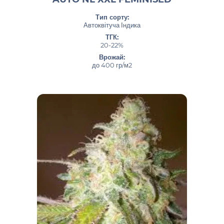
Тип сорту:
Автоквітуча Індика
ТГК:
20-22%
Врожай:
до 400 гр/м2