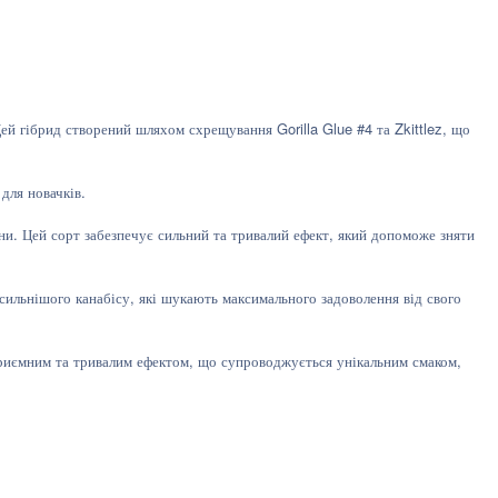
Цей гібрид створений шляхом схрещування Gorilla Glue #4 та Zkittlez, що
для новачків.
ани. Цей сорт забезпечує сильний та тривалий ефект, який допоможе зняти
 сильнішого канабісу, які шукають максимального задоволення від свого
 приємним та тривалим ефектом, що супроводжується унікальним смаком,