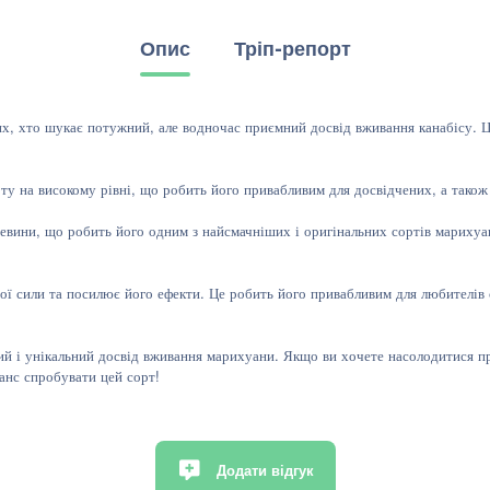
Опис
Тріп-репорт
 тих, хто шукає потужний, але водночас приємний досвід вживання канабісу. 
рту на високому рівні, що робить його привабливим для досвідчених, а також 
еревини, що робить його одним з найсмачніших і оригінальних сортів мариху
вої сили та посилює його ефекти. Це робить його привабливим для любителів
 новий і унікальний досвід вживання марихуани. Якщо ви хочете насолодитися
шанс спробувати цей сорт!
Додати відгук