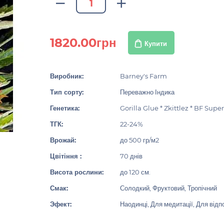
1820.00грн
Купити
Виробник:
Barney's Farm
Тип сорту:
Переважно Індика
Генетика:
Gorilla Glue * Zkittlez * BF Supe
ТГК:
22-24%
Врожай:
до 500 гр/м2
Цвітіння :
70 днів
Висота рослини:
до 120 см.
Смак:
Солодкий, Фруктовий, Тропічний
Эфект:
Наодинці, Для медитації, Для відп