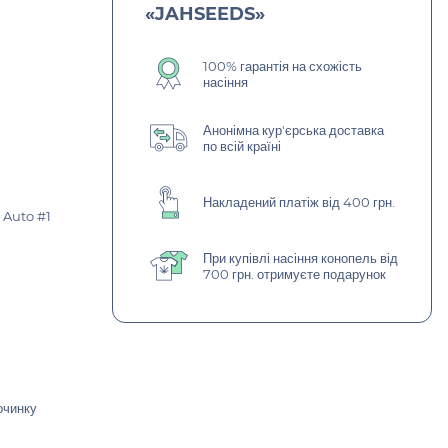
«JAHSEEDS»
100% гарантія на схожість
насіння
Анонімна кур'єрська доставка
по всій країні
Накладений платіж від 400 грн.
r Auto #1
При купівлі насіння конопель від
700 грн. отримуєте подарунок
очинку