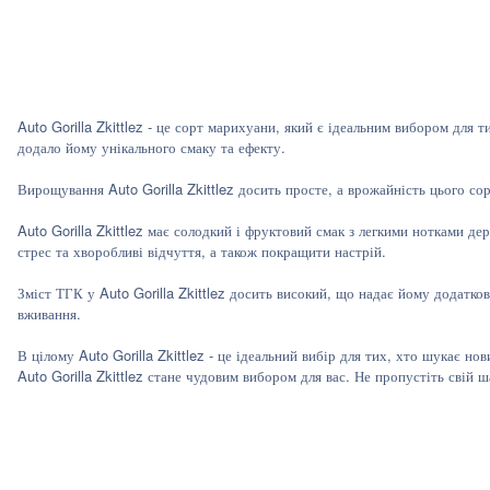
Auto Gorilla Zkittlez - це сорт марихуани, який є ідеальним вибором для
додало йому унікального смаку та ефекту.
Вирощування Auto Gorilla Zkittlez досить просте, а врожайність цього со
Auto Gorilla Zkittlez має солодкий і фруктовий смак з легкими нотками д
стрес та хворобливі відчуття, а також покращити настрій.
Зміст ТГК у Auto Gorilla Zkittlez досить високий, що надає йому додатко
вживання.
В цілому Auto Gorilla Zkittlez - це ідеальний вибір для тих, хто шукає
Auto Gorilla Zkittlez стане чудовим вибором для вас. Не пропустіть свій 