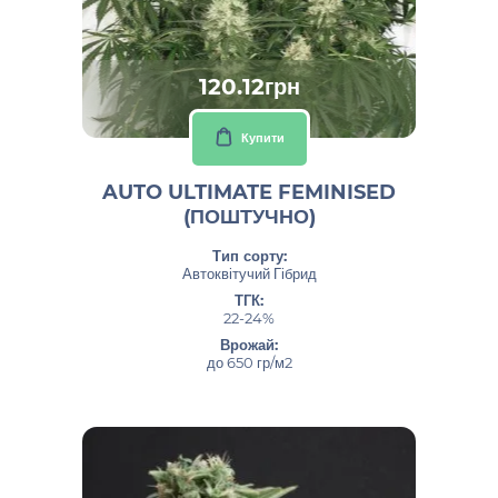
120.12грн
Купити
AUTO ULTIMATE FEMINISED
(ПОШТУЧНО)
Тип сорту:
Автоквітучий Гібрид
ТГК:
22-24%
Врожай:
до 650 гр/м2