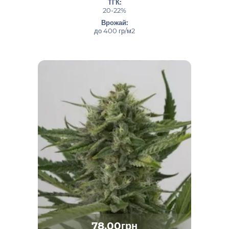
ТГК:
20-22%
Врожай:
до 400 гр/м2
78.00грн