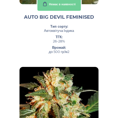
Немає в наявності
AUTO BIG DEVIL FEMINISED
Тип сорту:
Автоквітуча Індика
ТГК:
26-28%
Врожай:
до 500 гр/м2