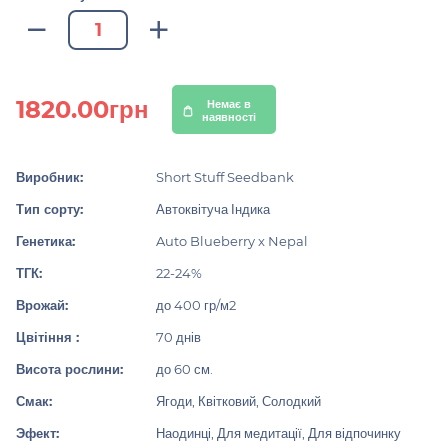
1820.00грн
Немає в
наявності
Виробник:
Short Stuff Seedbank
Тип сорту:
Автоквітуча Індика
Генетика:
Auto Blueberry x Nepal
ТГК:
22-24%
Врожай:
до 400 гр/м2
Цвітіння :
70 днів
Висота рослини:
до 60 см.
Смак:
Ягоди, Квітковий, Солодкий
Эфект:
Наодинці, Для медитації, Для відпочинку