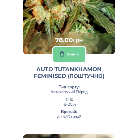
78.00грн
Купити
AUTO TUTANKHAMON
FEMINISED (ПОШТУЧНО)
Тип сорту:
Автоквітучий Гібрид
ТГК:
18-20%
Врожай:
до 450 гр/м2