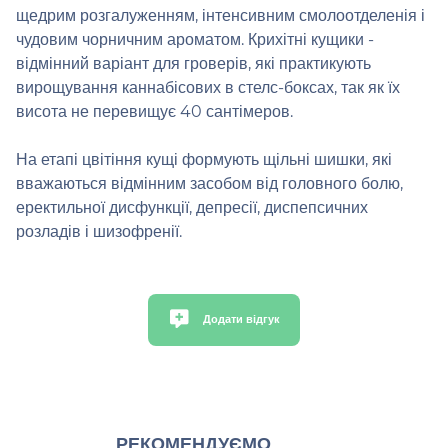
щедрим розгалуженням, інтенсивним смолоотделенія і
чудовим чорничним ароматом. Крихітні кущики -
відмінний варіант для гроверів, які практикують
вирощування каннабісових в стелс-боксах, так як їх
висота не перевищує 40 сантімеров.
На етапі цвітіння кущі формують щільні шишки, які
вважаються відмінним засобом від головного болю,
еректильної дисфункції, депресії, диспепсичних
розладів і шизофренії.
Додати відгук
РЕКОМЕНДУЄМО