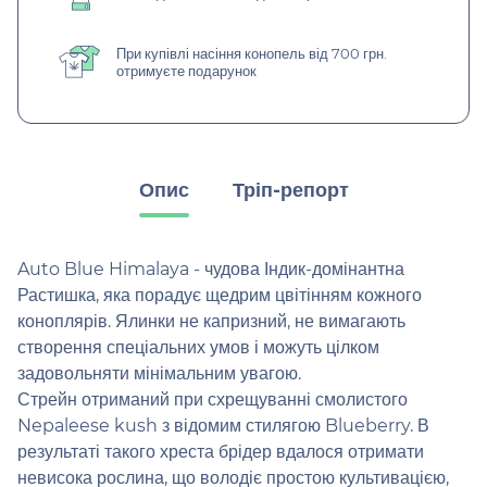
При купівлі насіння конопель від 700 грн.
отримуєте подарунок
Опис
Тріп-репорт
Auto Blue Himalaya - чудова Індик-домінантна
Растишка, яка порадує щедрим цвітінням кожного
коноплярів. Ялинки не капризний, не вимагають
створення спеціальних умов і можуть цілком
задовольняти мінімальним увагою.
Стрейн отриманий при схрещуванні смолистого
Nepaleese kush з відомим стилягою Blueberry. В
результаті такого хреста брідер вдалося отримати
невисока рослина, що володіє простою культивацією,