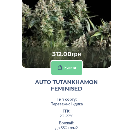
312.00грн
Купити
AUTO TUTANKHAMON
FEMINISED
Тип сорту:
Переважно Індика
ТГК:
20-22%
Врожай:
до 550 гр/м2