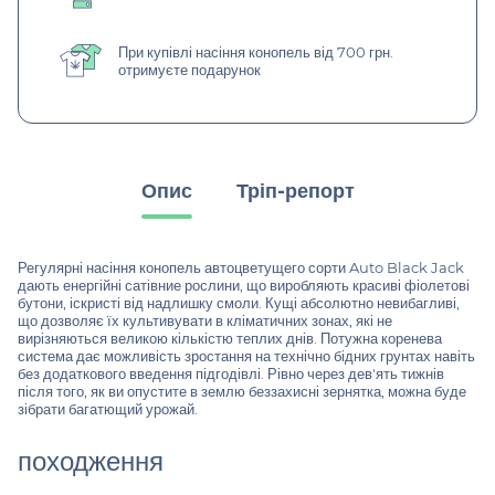
При купівлі насіння конопель від 700 грн.
отримуєте подарунок
Опис
Тріп-репорт
Регулярні насіння конопель автоцветущего сорти Auto Black Jack
дають енергійні сатівние рослини, що виробляють красиві фіолетові
бутони, іскристі від надлишку смоли. Кущі абсолютно невибагливі,
що дозволяє їх культивувати в кліматичних зонах, які не
вирізняються великою кількістю теплих днів. Потужна коренева
система дає можливість зростання на технічно бідних грунтах навіть
без додаткового введення підгодівлі. Рівно через дев'ять тижнів
після того, як ви опустите в землю беззахисні зернятка, можна буде
зібрати багатющий урожай.
походження