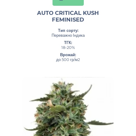
AUTO CRITICAL KUSH
FEMINISED
Тип сорту:
Переважно Індика
ТГК:
18-20%
Врожай:
до 500 гр/м2