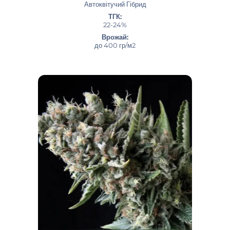
Автоквітучий Гібрид
ТГК:
22-24%
Врожай:
до 400 гр/м2