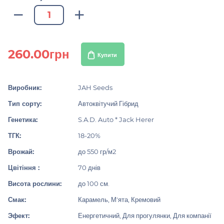
260.00грн
Купити
Виробник:
JAH Seeds
Тип сорту:
Автоквітучий Гібрид
Генетика:
S.A.D. Auto * Jack Herer
ТГК:
18-20%
Врожай:
до 550 гр/м2
Цвітіння :
70 днів
Висота рослини:
до 100 см.
Смак:
Карамель, М'ята, Кремовий
Эфект:
Енергетичний, Для прогулянки, Для компанії