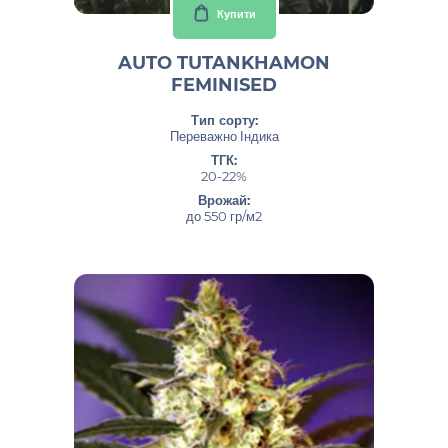
Купити
AUTO TUTANKHAMON
FEMINISED
Тип сорту:
Переважно Індика
ТГК:
20-22%
Врожай:
до 550 гр/м2