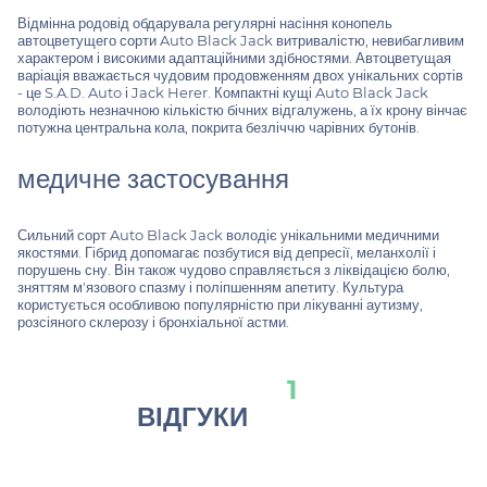
Відмінна родовід обдарувала регулярні насіння конопель
автоцветущего сорти Auto Black Jack витривалістю, невибагливим
характером і високими адаптаційними здібностями. Автоцветущая
варіація вважається чудовим продовженням двох унікальних сортів
- це S.A.D. Auto і Jack Herer. Компактні кущі Auto Black Jack
володіють незначною кількістю бічних відгалужень, а їх крону вінчає
потужна центральна кола, покрита безліччю чарівних бутонів.
медичне застосування
Сильний сорт Auto Black Jack володіє унікальними медичними
якостями. Гібрид допомагає позбутися від депресії, меланхолії і
порушень сну. Він також чудово справляється з ліквідацією болю,
зняттям м'язового спазму і поліпшенням апетиту. Культура
користується особливою популярністю при лікуванні аутизму,
розсіяного склерозу і бронхіальної астми.
1
ВІДГУКИ