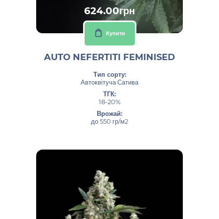
624.00грн
Купити
AUTO NEFERTITI FEMINISED
Тип сорту:
Автоквітуча Сатива
ТГК:
18-20%
Врожай:
до 550 гр/м2