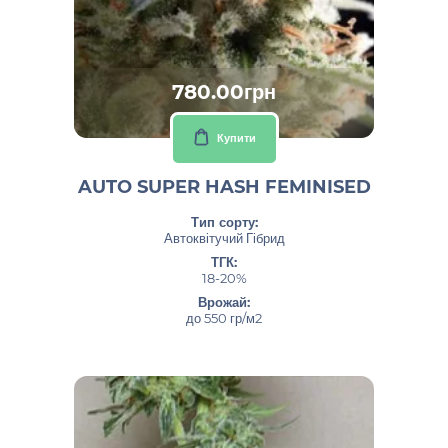
780.00грн
Купити
AUTO SUPER HASH FEMINISED
Тип сорту:
Автоквітучий Гібрид
ТГК:
18-20%
Врожай:
до 550 гр/м2