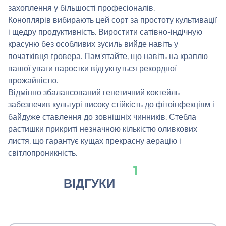
захоплення у більшості професіоналів.
Коноплярів вибирають цей сорт за простоту культивації
і щедру продуктивність. Виростити сатівно-індічную
красуню без особливих зусиль вийде навіть у
початківця гровера. Пам'ятайте, що навіть на краплю
вашої уваги паростки відгукнуться рекордної
врожайністю.
Відмінно збалансований генетичний коктейль
забезпечив культурі високу стійкість до фітоінфекціям і
байдуже ставлення до зовнішніх чинників. Стебла
растишки прикриті незначною кількістю оливкових
листя, що гарантує кущах прекрасну аерацію і
світлопроникність.
1
ВІДГУКИ