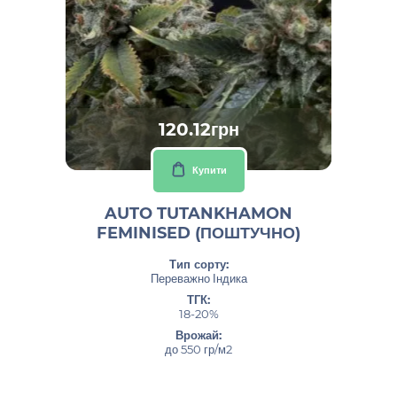
120.12грн
Купити
AUTO TUTANKHAMON
FEMINISED (ПОШТУЧНО)
Тип сорту:
Переважно Індика
ТГК:
18-20%
Врожай:
до 550 гр/м2