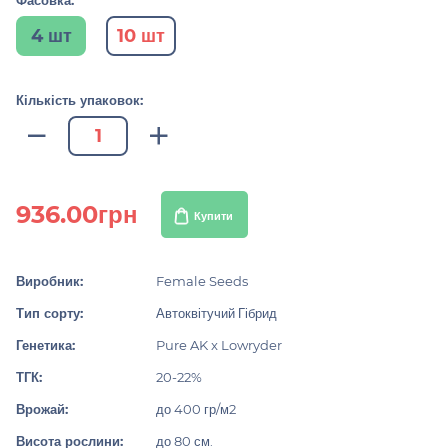
Фасовка:
4 шт
10 шт
Кількість упаковок:
936.00грн
Купити
Виробник:
Female Seeds
Тип сорту:
Автоквітучий Гібрид
Генетика:
Pure AK x Lowryder
ТГК:
20-22%
Врожай:
до 400 гр/м2
Висота рослини:
до 80 см.