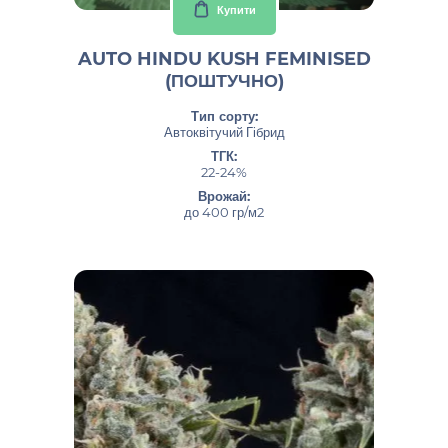
Купити
AUTO HINDU KUSH FEMINISED
(ПОШТУЧНО)
Тип сорту:
Автоквітучий Гібрид
ТГК:
22-24%
Врожай:
до 400 гр/м2