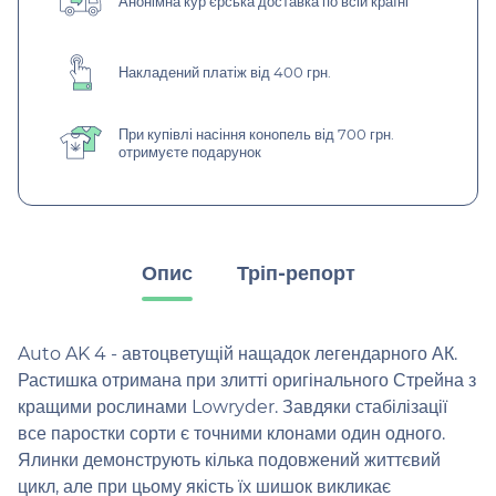
Анонімна кур'єрська доставка по всій країні
Накладений платіж від 400 грн.
При купівлі насіння конопель від 700 грн.
отримуєте подарунок
Опис
Тріп-репорт
Auto AK 4 - автоцветущій нащадок легендарного АК.
Растишка отримана при злитті оригінального Стрейна з
кращими рослинами Lowryder. Завдяки стабілізації
все паростки сорти є точними клонами один одного.
Ялинки демонструють кілька подовжений життєвий
цикл, але при цьому якість їх шишок викликає