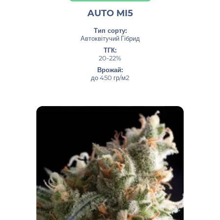
AUTO MI5
Тип сорту:
Автоквітучий Гібрид
ТГК:
20-22%
Врожай:
до 450 гр/м2